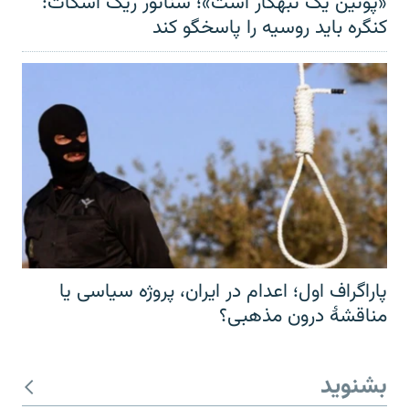
«پوتین یک تبهکار است»؛ سناتور ریک اسکات:
کنگره باید روسیه را پاسخگو کند
پاراگراف اول؛ اعدام در ایران، پروژه سیاسی یا
مناقشهٔ درون مذهبی؟
بشنوید