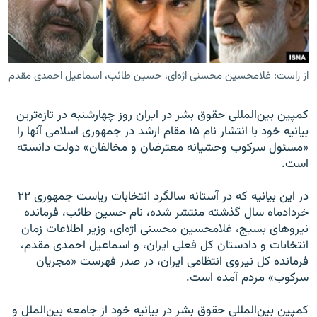
از راست: غلامحسین محسنی اژه‌ای، حسین طائب، اسماعیل احمدی مقدم
زبان‌های دیگر
کمپین بین‌المللی حقوق بشر در ایران روز چهارشنبه در تازه‌ترین
بیانیه خود با انتشار نام ۱۵ مقام ارشد در جمهوری اسلامی آنها را
«مسئول سرکوب وحشیانه معترضان و مخالفان» دولت دانسته
است.
در این بیانیه که در آستانه سالگرد انتخابات ریاست جمهوری ۲۲
خردادماه سال گذشته منتشر شده، نام حسین طائب، فرمانده
نیروهای بسیج، غلامحسین محسنی اژه‌ای، وزیر اطلاعات زمان
انتخابات و دادستان کل فعلی ایران، و اسماعیل احمدی مقدم،
فرمانده کل نیروی انتظامی ایران، در صدر فهرست «مجریان
سرکوب» مردم آمده است.
کمپین بین‌المللی حقوق بشر در بیانیه خود از جامعه بین‌الملل و