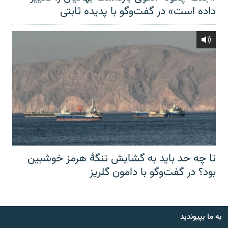
داده است» در گفت‌وگو با پدیده ثابتی
تا چه حد باید به گشایش تنگهٔ هرمز خوشبین
بود؟ در گفت‌وگو با دامون گلریز
به ما بپیوندید