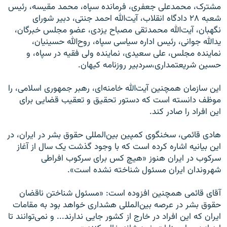
مشترک، محمدعلی جعفری، فرمانده سپاه، محمد مقیسه، رئیس
شعبه ۲۸ دادگاه انقلاب، آیت‌الله احمد جنتی، دبیر شورای
نگهبان، آیت‌الله محمدتقی مصباح یزدی،‌ عضو مجلس خبرگان،
یدالله جوانی، رئیس اداره سیاسی سپاه، روح‌الله حسینیان،
نماینده مجلس، علی سعیدی، نماینده ولی فقیه در سپاه، و
حسین شریعتمداری،‌سردبیر روزنامه کیهان.
این سازمان همچنین آیت‌الله خامنه‌ای، رهبر جمهوری اسلامی، را
موظف دانسته است که دستور تحقیق و تعقیب قضایی برای
این افراد را صادر کند.
هادی قائمی، سخنگوی کمپین بین‌المللی حقوق بشر در ایران، در
این بیانیه اشاره کرده است که با وجود گذشت یک سال از آغاز
سرکوب در ایران هنوز «هیچ کس برای سرکوب افراطی
شهروندان ایران مسئول شناخته نشده است».
آقای قائمی همچنین افزوده است: «مسئول شناختن ناقضان
حقوق بشر در عرصه بین‌المللی هشداری خواهد بود به مقامات
ایران که این افراد در خارج از کشور جایی ندارند... و نمی‌توانند تا