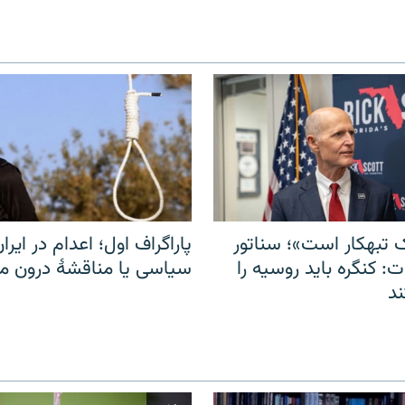
 تبهکار است»؛ سناتور
پاراگراف اول؛ اعدام در ایران
: کنگره باید روسیه را
سیاسی یا مناقشهٔ درون 
د