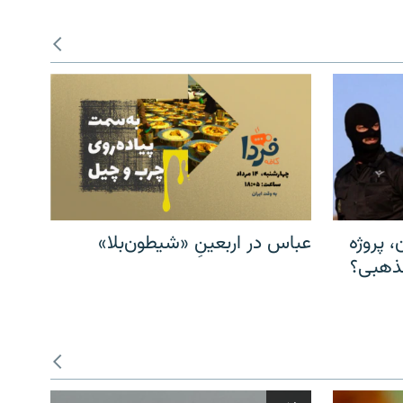
، پروژه
عباس در اربعینِ «شیطون‌بلا»
مذهبی؟