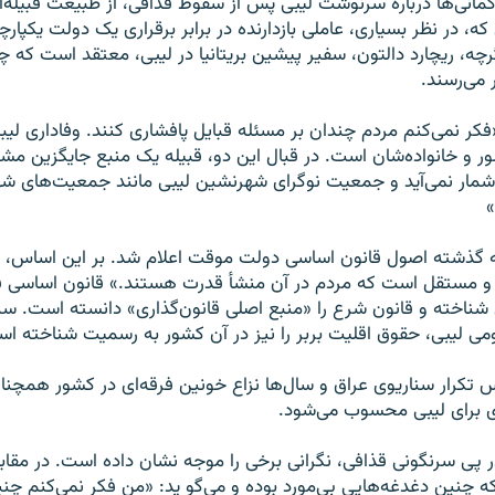
مانی‌ها درباره سرنوشت لیبی پس از سقوط قذافی، از طبیعت قبیله‌
 که، در نظر بسیاری، عاملی بازدارنده در برابر برقراری یک دولت یکپارچه
رچه، ریچارد دالتون، سفیر پیشین بریتانیا در لیبی، معتقد است که 
ر می‌رسند.
فکر نمی‌کنم مردم چندان بر مسئله قبایل پافشاری کنند. وفاداری لیبی
 و خانواده‌شان است. در قبال این دو، قبیله یک منبع جایگزین مش
مار نمی‌آید و جمعیت نوگرای شهرنشین لیبی مانند جمعیت‌های شه
»
ه گذشته اصول قانون اساسی دولت موقت اعلام شد. بر این اساس، 
و مستقل است که مردم در آن منشأ قدرت هستند.» قانون اساسی فو
ناخته و قانون شرع را «منبع اصلی قانون‌گذاری» دانسته است. سند
ومی لیبی، حقوق اقلیت بربر را نیز در آن کشور به رسمیت شناخته ا
س تکرار سناریوی عراق و سال‌ها نزاع خونین فرقه‌ای در کشور همچنا
 برای لیبی محسوب می‌شود.
 پی سرنگونی قذافی، نگرانی برخی را موجه نشان داده است. در مقابل
که چنین دغدغه‌هایی بی‌مورد بوده و می‌گو ید: «من فکر نمی‌کنم 