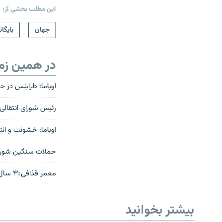
این مطلب بخشی از:
جهان
بایگان
در همین زم
اوباما: طرابلس در
رئیس شورای انتقال
اوباما: خشونت و انت
حملات سنگين شورشي
معمر قذافی:‌۴۱ سال حکومت بلامنازع
بیشتر بخوانید