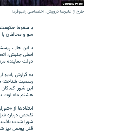
طرح از علیرضا درویش، اختصاصی رادیوفردا
با سقوط حکومت سر
سو و مخالفان با 
با این حال، پرس
اصلی جنبش، اتحاد
دولت نماینده مر
به گزارش رادیو ار
این شورا کماکان 
هشتم ماه اوت با 
انتقاد‌ها از «شور
تفحص درباره قتل 
شورا شدت یافت. 
قتل یونس نیز شن