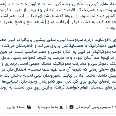
نشعاب‌های قومی و مذهبی چشمگیری، مانند عراق، وجود ندارد و [هم
روندی و درهم‌ریختگی اقتصادی، مانند آن چه پیش از تغییر حکومت
 کشور دیده نمی‌شود. از این‌ها گذشته، شورای انتقالی لیبی هم اشتبا
 نخواهد کرد، به عبارت دیگر، [برخلاف عراق] شاهد قلع و قمع رهبر
بود.»
 ناخوشایند درباره سرنوشت لیبی، سفیر پیشین بریتانیا در لیبی مع
تغییر دموکراتیک با همسایگانش برابری می‌کند و خاطرنشان می‌کند: «
ات دموکراتیک] در لیبی به اندازه تونس و مصر مناسب است. در عین 
 در اینجا هم آسان نبوده و به سرعت به نتیجه نخواهد رسید. عامل 
نگ دموکراسی و مشارکت دموکراتیک مسئله مهمی است، بردباری و 
دوق –حتی زمانی که نتیجه آن باب طبع شما نیست– احتمال دارد در چ
یش داشته باشد. اما، در ‌‌نهایت، شهروندان لیبی تجربه داشتن یک ح
نند راه‌های بهتری برای گرداندن امور کشورشان وجود دارد، لیبیایی‌ها 
رهای همسایه الهام خواهند گرفت، و ازین روی من [نسبت به روند 
دسترسی بدون فیلترشکن
به ما بپیوندید
نسخه چاپی