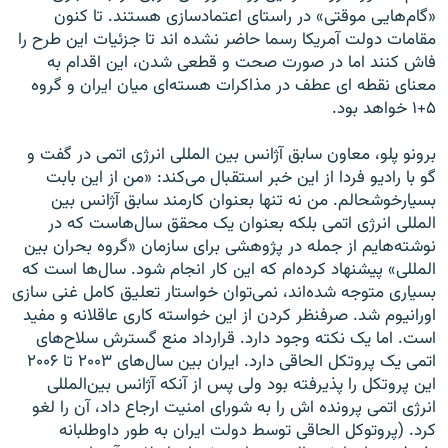
«گام‌هایی موقتی» در راستای اعتمادسازی هستند. تا کنون
مقامات دولت آمریکا رسما حاضر نشده اند تا جزئیات این طرح را
فاش کنند اما در صورت صحت و قطعی شدن، این اقدام به
معنای نقطه ای عطف در مذاکرات هسته‌ای میان ایران و گروه
۵+۱ خواهد بود.
برونو پلو، معاون سابق آژانس بین المللی انرژی اتمی در گفت و
گو با رادیو فردا از این خبر استقبال می‌کند: «من از این بابت
بسیارخوشحالم. من نه تنها بعنوان کارمند سابق آژانس بین
المللی انرژی اتمی بلکه بعنوان یک محقق سال‌هاست که در
نوشته‌هایم از جمله در پژوهشی برای سازمان «گروه بحران بین
المللی» پیشنهاد کرده‌ام که این کار انجام شود. سال‌ها است که
بسیاری متوجه شده‌اند، نمی‌توان خواستار تعلیق کامل غنی سازی
اورانیوم شد. صرفنظر کردن از این خواسته کاری عاقلانه و مفید
است. اما یک نکته وجود دارد. قرارداد منع گسترش سلاح‌های
اتمی یک پروتکل الحاقی دارد. ایران بین سال‌های ۲۰۰۳ تا ۲۰۰۶
این پروتکل را پذیرفته بود ولی پس از آنکه آژانس بین‌المللی
انرژی اتمی ‌پرونده اش را به شورای امنیت ارجاع داد، آن را لغو
کرد. (پروتوکل الحاقی توسط دولت ایران به طور داوطلبانه