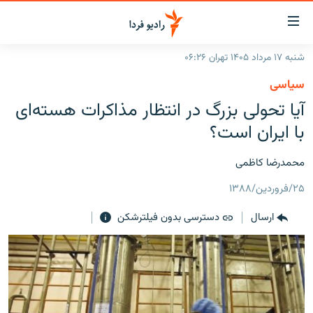
ینک‌های
ابلیت
سترسی
شنبه ۱۷ مرداد ۱۴۰۵ تهران ۰۶:۲۶
ازگشت
صفحه اصلی
سیاسی
ازگشت
ایران
آیا تحولی بزرگ در انتظار مذاکرات هسته‌ای
ه
نوی
جهان
با ایران است؟
صلی
رادیو
فتن
محمدرضا کاظمی
ه
پادکست
انتخاب کنید و بشنوید
فحه
۲۵/فروردین/۱۳۸۸
چندرسانه‌ای
برنامه‌های رادیویی
ستجو
ارسال
دسترسی بدون فیلترشکن
زنان فردا
فرکانس‌ها
گزارش‌های تصویری
گزارش‌های ویدئویی
English
به ما بپیوندید