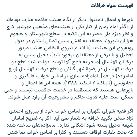
فهرست سیاه خرافات
باورها و اعمال نامقبول دیگر از نگاه هیئت حاکمه عبارت بوده‌اند
از «گذر امام زمان از کنار یکی از هیئت‌های مذهبی مهرشهر کرج
و نظر ویژه ولی عصر به این تکیه در سطح شهرستان و هجوم
هزاران شهروند معتقد به نقش بستن تمثال ایشان در دیوار
روبه‌روی این هیئت» [با اقدام نیروی انتظامی هیئت مزبور
تعطیل و با برخی از معتقدان برخورد شد]، دخیل بستن به
درختان کهنسال [منجر به قطع آنها توسط دولت شد: قطع دو
درخت کهنسال در رضوانشهر گیلان و قطع درخت کهنسال (پنج
امامزاده) در قم]، امامزاده سازی بر اساس خواب، فالگیری و
دعانویسی (تابناک، ۲ اسفند ۱۳۸۸). همه‌ این‌ها اعمال و
باورهایی هستند که مستقیما در خدمت حاکمیت نیستند و حتی
ممکن است علیه قدرت حاکم و مشروعیت آن وارد عمل شوند.
اگر فقیه شورای نگهبان بر اساس خواب خود از پیروزی احمدی
نژاد سخن بگوید خرافه به شمار نمی آید. اگر به ضریح امامان
شیعه دخیل بسته شود اشکالی ندارد. امامزاده‌های ساخته شده
که تحت نظارت اوقاف هستند و اکثرا بر اساس خواب نما شدن