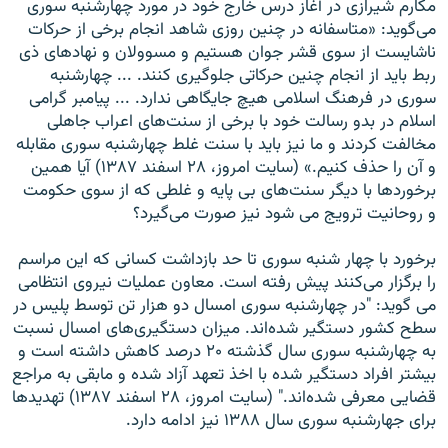
مکارم شیرازی در آغاز درس خارج خود در مورد چهارشنبه سوری
می‌گوید: «متاسفانه در چنین روزی شاهد انجام برخی از حرکات
ناشایست از سوی قشر جوان هستیم و مسوولان و نهادهای ذی
ربط باید از انجام چنین حرکاتی جلوگیری کنند. ... چهارشنبه
سوری در فرهنگ اسلامی هیچ جایگاهی ندارد. ... پیامبر گرامی
اسلام در بدو رسالت خود با برخی از سنت‌های اعراب جاهلی
مخالفت کردند و ما نیز باید با سنت غلط چهارشنبه سوری مقابله
و آن را حذف کنیم.» (سایت امروز، ۲۸ اسفند ۱۳۸۷) آیا همین
برخوردها با دیگر سنت‌های بی پایه و غلطی که از سوی حکومت
و روحانیت ترویج می شود نیز صورت می‌گیرد؟
برخورد با چهار شنبه سوری تا حد بازداشت کسانی که این مراسم
را برگزار می‌کنند پیش رفته است. معاون عملیات نیروی انتظامی
می گوید: "در چهارشنبه سوری امسال دو هزار تن توسط پلیس در
سطح كشور دستگیر شده‌اند. میزان دستگیری‌های امسال نسبت
به چهارشنبه سوری سال گذشته ۲۰ درصد كاهش داشته است و
بیشتر افراد دستگیر شده با اخذ تعهد آزاد شده و مابقی به مراجع
قضایی معرفی شده‌اند." (سایت امروز، ۲۸ اسفند ۱۳۸۷) تهدیدها
برای جهارشنبه سوری سال ۱۳۸۸ نیز ادامه دارد.