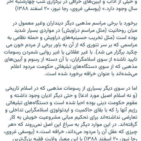
و خیلی از آداب و آیین‌های خرافی در برگزاری شب چهارشنبه آخر
سال وجود دارد.» (یوسفی غروی، رجا نیوز، ۲۰ اسفند ۱۳۸۸)
برخورد با برخی مراسم مذهبی دیگر دینداران وغیر معمول در
میان روحانیت (مثل مراسم دراویش) در مواردی بسیار شدید
بوده است (مثل تخریب حسینیه‌های دراویش و حمله نظامی به
مراسمی که بر سر تنوری که از آن به باور برخی از مردم خون می
چکید برگزار می شد). با غیر عقلانی یا غیر روایی شمردن رسومات
تایید ناشده از سوی اسلامگرایان، با آن دسته از رسوم و آیین‌های
مذهبی که از سوی دستگاه‌های تبلیغاتی حکومت مردود اعلام
می‌شده‌اند با عنوان خرافه برخورد شده است.
اما در سوی دیگر بسیاری از رسومات مذهبی که در اسلام تاریخی
(و نه اسلام اصیل مورد ادعا) و حتی دیگر ادیان وجود داشته و
مقوم حکومت دینی بوده احیا شده است و دستگاه‌های تبلیغاتی
رژیم آنها را که با بقای حاکمیت و ایدئولوژی اسلامگرایی تداخلی و
تعارضی نداشته‌اند برای تحکیم مبانی مشروعیت خویش به کار
گرفته‌اند. در این موارد دیگر به سراغ این اصل نمی‌روند که «هر
چیزی که عقل آن را مردود می‌داند، خرافه است.» (یوسفی غروی،
رجا نیوز، ۲۰ اسفند ۱۳۸۸) با این معیار ولایت فقیه بزرگ‌ترین