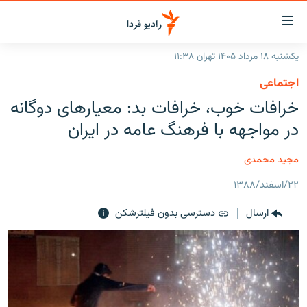
ینک‌های
ابلیت
سترسی
یکشنبه ۱۸ مرداد ۱۴۰۵ تهران ۱۱:۳۸
ازگشت
صفحه اصلی
اجتماعی
ازگشت
ایران
خرافات خوب، خرافات بد: معیارهای دوگانه
ه
نوی
جهان
در مواجهه با فرهنگ عامه در ایران
صلی
رادیو
فتن
مجید محمدی
ه
پادکست
انتخاب کنید و بشنوید
فحه
۲۲/اسفند/۱۳۸۸
چندرسانه‌ای
برنامه‌های رادیویی
ستجو
ارسال
دسترسی بدون فیلترشکن
زنان فردا
فرکانس‌ها
گزارش‌های تصویری
گزارش‌های ویدئویی
English
به ما بپیوندید