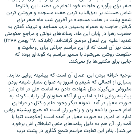
صفر برای برآوردن حاجات خود انجام می دهند. این رفتارها
شامل هستند بر «دق‌الباب كردن هفت مسجد» و «روشن كردن
شمع پشت در هفت مسجد» در آخرین شب ماه صفر برای
گرفتن حاجت به همراه بوسیدن درب مساجد و تبریک گفتن به
حضرت زهرا در پایان این ماه. رسانه‌های دولتی و مراجع حکومتی
شدیدا علیه این اعمال موضع گرفته‌اند. (تابناک، ۲۸ بهمن ۱۳۸۸)
علت نیز آن است که از این مراسم چراغی برای روحانیت و
حکومت روشن نمی‌شود یا مسیر مراسم به گونه‌ای بوده که
جایی برای مکتبی‌ها باز نمی‌کند.
توجیه خرافه بودن این اعمال آن است که پیشینه روایی ندارند.
بسیاری از اعمالی که شیعیان امروز به عنوان معیار شیعه بودن
مفروض می‌گیرند مثل شهادت دادن به امامت علی در اذان نیز
پیشینه روایی ندارد اما پس از آنکه صفویان آن را باب کردند به
صورت معیار در آمد. نمونه دیگر وجود علم و کتل در عزاداری
امام حسین یا قمه زدن و زنجیر زنی است که هیچ پیشینه روایی
ندارد اما امروز به صورت معیار در آمده است (حکومت تنها با
قمه زنی آن هم به دلیل پیامدهای منفی تبلیغاتی اش برخورد
می‌کند). بنابر این تفاوت مراسم شمع گذاری در پشت درب