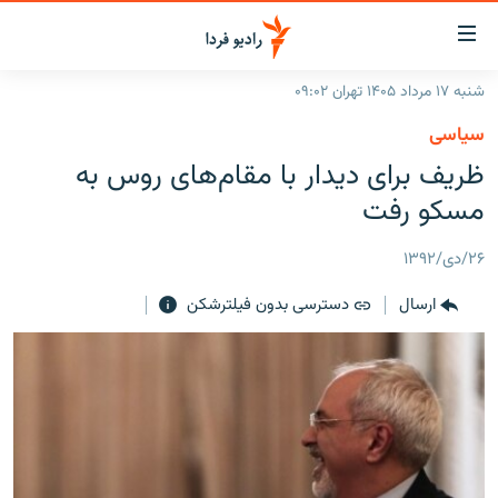
ینک‌های
ابلیت
سترسی
شنبه ۱۷ مرداد ۱۴۰۵ تهران ۰۹:۰۲
ازگشت
صفحه اصلی
سیاسی
ازگشت
ایران
ظریف برای دیدار با مقام‌های روس به
ه
نوی
جهان
مسکو رفت
صلی
رادیو
فتن
۲۶/دی/۱۳۹۲
ه
پادکست
انتخاب کنید و بشنوید
فحه
ارسال
دسترسی بدون فیلترشکن
چندرسانه‌ای
برنامه‌های رادیویی
ستجو
زنان فردا
فرکانس‌ها
گزارش‌های تصویری
گزارش‌های ویدئویی
English
به ما بپیوندید