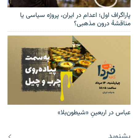
پاراگراف اول؛ اعدام در ایران، پروژه سیاسی یا
مناقشهٔ درون مذهبی؟
عباس در اربعینِ «شیطون‌بلا»
بشنوید