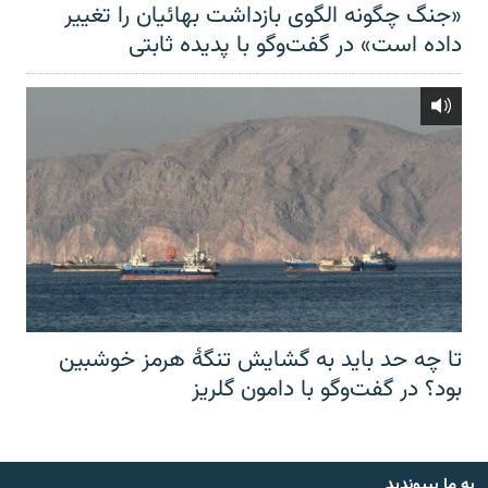
«جنگ چگونه الگوی بازداشت بهائیان را تغییر
داده است» در گفت‌وگو با پدیده ثابتی
تا چه حد باید به گشایش تنگهٔ هرمز خوشبین
بود؟ در گفت‌وگو با دامون گلریز
به ما بپیوندید