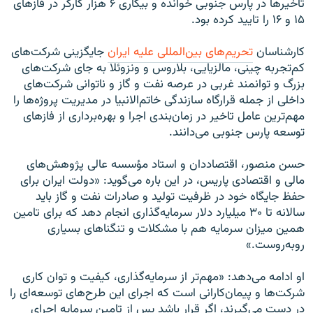
تاخيرها در پارس جنوبی خوانده و بيکاری ۶ هزار کارگر در فازهای
۱۵ و ۱۶ را تاييد کرده بود.
کارشناسان
تحريم‌های بين‌المللی عليه ايران
جايگزينی شرکت‌های
کم‌تجربه چينی، مالزيايی، بلاروس و ونزوئلا به جای شرکت‌های
بزرگ و توانمند غربی در عرصه نفت و گاز و ناتوانی شرکت‌های
داخلی از جمله قرارگاه سازندگی خاتم‌الانبيا در مديريت پروژه‌ها را
مهم‌ترين عامل تاخير در زمان‌بندی اجرا و بهره‌برداری از فازهای
توسعه پارس جنوبی می‌دانند.
حسن منصور، اقتصاددان و استاد مؤسسه عالی پژوهش‌های
مالی و اقتصادی پاريس، در اين باره می‌گويد: «دولت ايران برای
حفظ جايگاه خود در ظرفيت توليد و صادرات نفت و گاز باید
سالانه تا ۳۰ ميليارد دلار سرمايه‌گذاری انجام دهد که برای تامين
همين ميزان سرمايه هم با مشکلات و تنگناهای بسياری
روبه‌روست.»
او ادامه می‌دهد: «مهم‌تر از سرمايه‌گذاری، کيفيت و توان کاری
شرکت‌ها و پيمان‌کارانی است که اجرای اين طرح‌های توسعه‌ای را
در دست می‌گيرند، اگر قرار باشد پس از تامين سرمايه اجرای