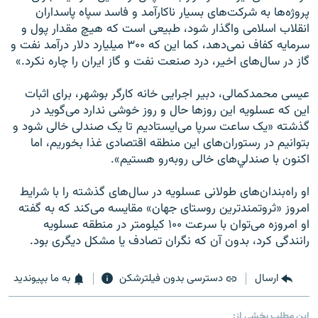
پروژه‌ها به شرکت‌های بسيار ناکارآمد و فاسد سپاه پاسداران
انقلاب اسلامی واگذار شود، طبيعی است که هيچ مقدار پول و
سرمايه کفاف نمی‌دهد، کما اين که ۳۰۰ ميليارد دلار درآمد نفت و
گاز در سال‌های اخير، درد صنعت نفت و گاز ايران را چاره نکرد.»
عيسی محمدکمالی، دبير اجرايی خانه کارگر بوشهر، برای اثبات
اين که عسلويه اين روزها حال و روز خوشی ندارد می‌گويد در
گذشته «يک ساعت سرپا می‌ايستاديم تا يک صندلی خالی شود و
بتوانيم در رستوران‌های اين منطقه اقتصادی غذا بخوريم، اما
اکنون با صندلي‌های خالی روبه‌رو هستيم».
او راه‌بندان‌های طولانی عسلويه در سال‌های گذشته را با شرايط
امروز «ثروتمندترين روستای جهان» مقايسه می‌کند که به گفته
او امروزه می‌توان با سرعت ۱۰۰ کيلومتر در منطقه عسلويه
رانندگی کرد، بدون آن که نگران تصادف يا مشکل ديگری بود.
ارسال
دسترسی بدون فیلترشکن
به ما بپیوندید
این مطلب بخشی از: