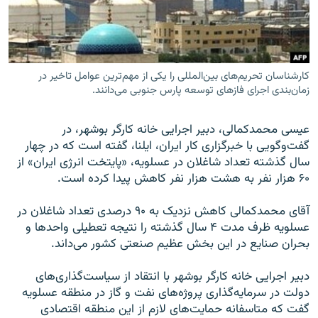
کارشناسان تحريم‌های بين‌المللی را یکی از مهم‌ترين عوامل تاخير در
زبان‌های دیگر
زمان‌بندی اجرای فازهای توسعه پارس جنوبی می‌دانند.
عيسی محمدکمالی، دبير اجرايی خانه کارگر بوشهر، در
گفت‌وگويی با خبرگزاری کار ايران، ايلنا، گفته است که در چهار
سال گذشته تعداد شاغلان در عسلويه، «پایتخت انرژی ایران» از
۶۰ هزار نفر به هشت هزار نفر کاهش پيدا کرده است.
آقای محمدکمالی کاهش نزديک به ۹۰ درصدی تعداد شاغلان در
عسلويه ظرف مدت ۴ سال گذشته را نتیجه تعطيلی واحدها و
بحران صنايع در اين بخش عظيم صنعتی کشور می‌داند.
دبير اجرايی خانه کارگر بوشهر با انتقاد از سياست‌گذاری‌های
دولت در سرمايه‌گذاری پروژه‌های نفت و گاز در منطقه عسلويه
گفت که متاسفانه حمايت‌های لازم از اين منطقه اقتصادی