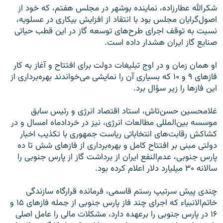
شکرالله عطارزاده، نماينده بوشهر در مجلس هفتم، که خود از
اصول‌گرايان مجلس بود با انتقاد از افزايش بيکاری در عسلويه،
نسبت به توقف اجرای طرح‌های توسعه گاز در اين قطب حياتی
صنايع گاز ايران هشدار داده است.
او همان زمان و در اوج تبليغات دولت برای افتتاح و آغاز به ‌کار
فازهای ۹ و ۱۰ که بسياری آن را نمايشی می‌خواندند بهره‌برداری از
اين فازها را زير سؤال برد.
غلامحسين حسن‌تاش، استاد اقتصاد انرژی و رئيس سابق
موسسه بين‌المللی مطالعات انرژی، نیز در خردادماه امسال و در
کشاکش رقابت‌های انتخاباتی رياست جمهوری با تکذيب اخبار
دولتی مبنی بر افتتاح کامل و بهره‌برداری از فازهای شش تا ده
پارس جنوبی، عدم‌النفع ايران از برداشت گاز از پارس جنوبی را
سالانه ۳۰ ميليارد دلار اعلام کرده بود.
چندی پيش سرتيپ رستم قاسمی، فرمانده قرارگاه سازندگی
خاتم‌الانبياء که اجرای چند فاز پارس جنوبی از جمله فازهای ۱۵ و
۱۶ در پارس جنوبی را برعهده دارد، مشکلات مالی را عامل اصلی