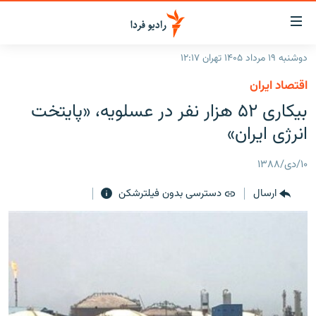
ینک‌های
ابلیت
سترسی
دوشنبه ۱۹ مرداد ۱۴۰۵ تهران ۱۲:۱۷
ازگشت
صفحه اصلی
اقتصاد ایران
ازگشت
ایران
بیکاری ۵۲ هزار نفر در عسلویه، «پایتخت
ه
نوی
جهان
انرژی ایران»
صلی
رادیو
فتن
۱۰/دی/۱۳۸۸
ه
پادکست
انتخاب کنید و بشنوید
فحه
ارسال
دسترسی بدون فیلترشکن
چندرسانه‌ای
برنامه‌های رادیویی
ستجو
زنان فردا
فرکانس‌ها
گزارش‌های تصویری
گزارش‌های ویدئویی
English
به ما بپیوندید