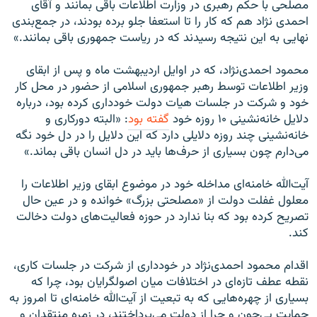
مصلحی با حکم رهبری در وزارت اطلاعات باقی بمانند و آقای
احمدی نژاد هم که کار را تا استعفا جلو برده بودند، در جمع‌بندی
نهايی به اين نتيجه رسيدند که در رياست جمهوری باقی بمانند.»
محمود احمدی‌نژاد، که در اوایل اردیبهشت ماه و پس از ابقای
وزیر اطلاعات توسط رهبر جمهوری اسلامی از حضور در محل کار
خود و شرکت در جلسات هیات دولت خودداری کرده بود، درباره
دلایل خانه‌نشینی‌ ۱۰ روزه‌ خود
گفته بود
: «البته دورکاری و
خانه‌نشینی چند روزه دلایلی دارد که این دلایل را در دل خود نگه
می‌دارم چون بسیاری از حرف‌ها باید در دل انسان باقی بماند.»
آیت‌الله خامنه‌ای مداخله خود در موضوع ابقای وزیر اطلاعات را
معلول غفلت دولت از «مصلحتی بزرگ» خوانده و در عین حال
تصریح کرده بود که بنا ندارد در حوزه فعالیت‌های دولت دخالت
کند.
اقدام محمود احمدی‌نژاد در خودداری از شرکت در جلسات کاری،
نقطه عطف تازه‌ای در اختلافات میان اصولگرایان بود، چرا که
بسیاری از چهره‌هایی که به تبعیت از آیت‌الله خامنه‌ای تا امروز به
حمایت بی‌چون و چرا از دولت می‌پرداختند، در زمره منتقدان و