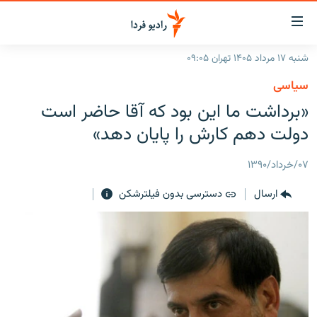
ینک‌های
ابلیت
سترسی
شنبه ۱۷ مرداد ۱۴۰۵ تهران ۰۹:۰۵
ازگشت
صفحه اصلی
سیاسی
ازگشت
ایران
«برداشت ما اين بود که آقا حاضر است
ه
نوی
جهان
دولت دهم کارش را پايان دهد»
صلی
رادیو
فتن
۰۷/خرداد/۱۳۹۰
ه
پادکست
انتخاب کنید و بشنوید
فحه
ارسال
دسترسی بدون فیلترشکن
چندرسانه‌ای
برنامه‌های رادیویی
ستجو
زنان فردا
فرکانس‌ها
گزارش‌های تصویری
گزارش‌های ویدئویی
English
به ما بپیوندید