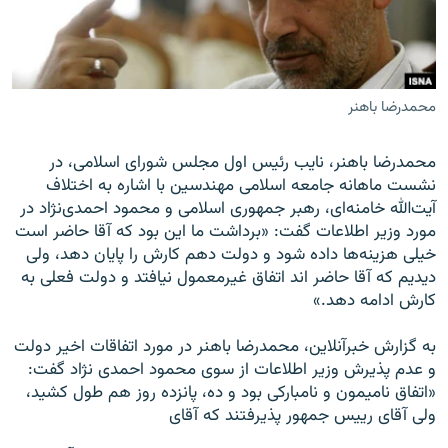
محمدرضا باهنر
زبان‌های دیگر
محمدرضا باهنر، نایب رئیس اول مجلس شورای اسلامی، در
نشست ماهانه جامعه اسلامی مهندسين با اشاره به اختلاف
آیت‌الله خامنه‌ای، رهبر جمهوری اسلامی و محمود احمدی‌نژاد در
مورد وزیر اطلاعات گفت: «برداشت ما اين بود که آقا حاضر است
خيلی هزينه‌ها داده شود و دولت دهم کارش را پايان دهد، ولی
ديديم که آقا حاضر اند اتفاق غيرمعمول نيافتد و دولت فعلی به
کارش ادامه دهد.»
به گزارش خبرآنلاین، محمدرضا باهنر در مورد اتفاقات اخير دولت
و عدم پذيرش وزير اطلاعات از سوی محمود احمدی نژاد گفت:
«اتفاق ناميمون و نامبارکی بود و ده، پانزده روز هم طول کشيد،
ولی آقای رييس جمهور پذيرفتند که آقای