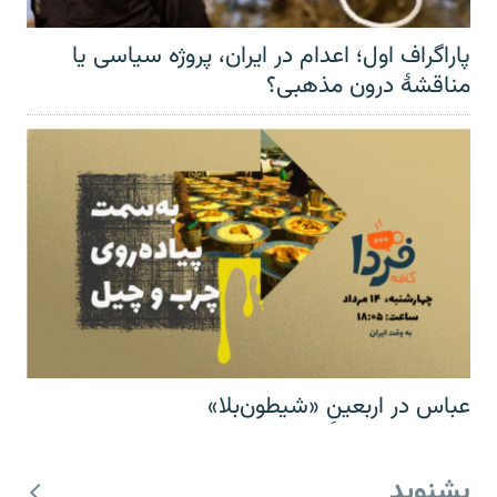
پاراگراف اول؛ اعدام در ایران، پروژه سیاسی یا
مناقشهٔ درون مذهبی؟
عباس در اربعینِ «شیطون‌بلا»
بشنوید