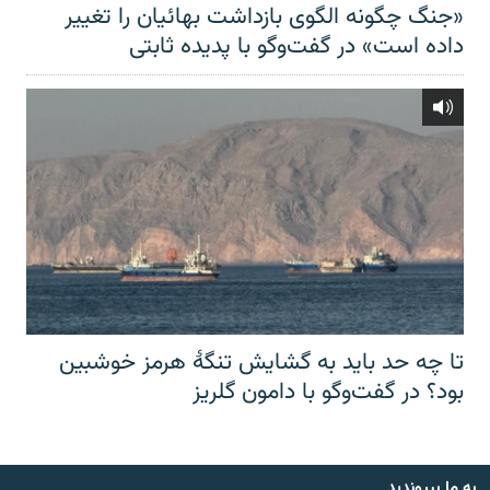
«جنگ چگونه الگوی بازداشت بهائیان را تغییر
داده است» در گفت‌وگو با پدیده ثابتی
تا چه حد باید به گشایش تنگهٔ هرمز خوشبین
بود؟ در گفت‌وگو با دامون گلریز
به ما بپیوندید