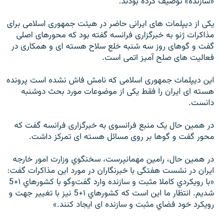
«سازنده» توصيف کرده بودند.
يکی از دیپلمات های ایرانی حاضر در هیئت جمهوری اسلامی برای
مذاکرات ژنو به خبرگزاری فرانسه گفته بود که محورهای اصلی
گفت و گوهای روز سه شنبه خلع سلاح هسته ای و همکاری در
فعاليت های صلح آميز اتمی است.
این دیپلمات جمهوری اسلامی که نامش فاش نشده است پرونده
هسته ای ایران را فقط یکی از موضوعات مورد بحث دوشنبه
دانست.
در همین حال یک منبع فرانسوی به خبرگزاری فرانسه گفت که
محور گفت و گوها بر روی مسائل هسته ای تمرکز داشت.
در همین حال، رامین مهمانپرست، سخنگوي وزارت امور خارجه
ایران در نشست هفتگی با خبرنگاران در مورد این مذاکرات گفت:
«با رويكردي كاملا مثبت و سازنده وارد گفت‌وگو با كشورهاي ‌١+5
شديم. انتظار ما اين است كه كشورهاي ‌١+5 نيز با تغيير جهت و
رويكرد خود فضاي مثبت و سازنده‌ ای ايجاد كنند.»