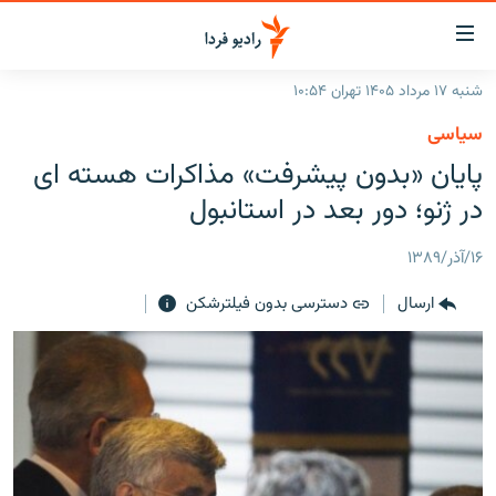
ینک‌های
ابلیت
سترسی
شنبه ۱۷ مرداد ۱۴۰۵ تهران ۱۰:۵۴
ازگشت
صفحه اصلی
سیاسی
ازگشت
ایران
پایان «بدون پیشرفت» مذاکرات هسته ای
ه
نوی
جهان
در ژنو؛ دور بعد در استانبول
صلی
رادیو
فتن
۱۶/آذر/۱۳۸۹
ه
پادکست
انتخاب کنید و بشنوید
فحه
ارسال
دسترسی بدون فیلترشکن
چندرسانه‌ای
برنامه‌های رادیویی
ستجو
زنان فردا
فرکانس‌ها
گزارش‌های تصویری
گزارش‌های ویدئویی
English
به ما بپیوندید