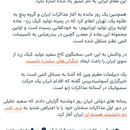
این مقام ایرانی به نام کشور یاد شده اشاره نکرد.
همچنين يک روز مانده به آغاز مذاکرات ايران و گروه پنج به
علاوه يک، تهران اعلام کرد که در زمينه توليد کيک زرد- ماده
اوليه برای توليد اورانيوم- به خودکفايی رسيده است و اولين
محموله اين ماده از معدن گچين در بندرعباس به تاسيسات
اتمی نظنز منتقل شده است.
در واکنش به این خبر، سخنگوی کاخ سفید تولید کیک زرد از
سوی ایران را باعث ایجاد
«نگرانی‌های بیشتر» دانست
.
يک ديپلمات مقيم وين که آشنا به مسائل اتمی است به
خبرگزاری آسوشيتدپرس گفته که اقدام ايران يک حرکت
سمبوليک در آستانه مذاکرات ژنو است.
رسانه های دولتی ایران روز دوشنبه گزارش دادند که سعید جلیلی
در دور اول مذاکرات سخنان خود را با اعتراض شدید به
ترور اخیر
دو دانشمند هسته ای
ایران آغاز کرد.
ارسال
دسترسی بدون فیلترشکن
به ما بپیوندید