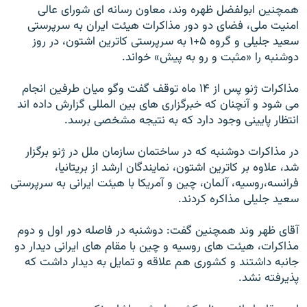
همچنین ابولفضل ظهره وند، معاون رسانه ای شورای عالی
امنيت ملی، فضای دو دور مذاکرات هيئت ايران به سرپرستی
سعيد جليلی و گروه ۵+۱ به سرپرستی کاترين اشتون، در روز
دوشنبه را «مثبت و رو به پيش» خواند.
مذاکرات ژنو پس از ۱۴ ماه توقف گفت وگو ميان طرفين انجام
می شود و آنچنان که خبرگزاری های بين المللی گزارش داده اند
انتظار پايينی وجود دارد که به نتيجه مشخصی برسد.
در مذاکرات دوشنبه که در ساختمان سازمان ملل در ژنو برگزار
شد، علاوه بر کاترین اشتون، نمایندگان ارشد از بریتانیا،
فرانسه،روسیه، آلمان، چین و آمریکا با هیئت ایرانی به سرپرستی
سعید جلیلی مذاکره کردند.
آقای ظهر وند همچنین گفت: دوشنبه در فاصله دور اول و دوم
مذاکرات، هیئت های روسیه و چین با مقام های ایرانی دیدار دو
جانبه داشتند و کشوری هم علاقه و تمایل به دیدار داشت که
پذیرفته نشد.