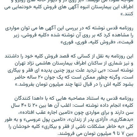
مواجه شود، می نویسد: «بر روی در و ديوار خانه های روبرو و
اطراف اين بيمارستان انبوه آگهی های فروش کليه خودنمايی می
کنند.»
روزنامه قدس نوشته که در بررسی اين آگهی ها می توان مواردی
را مشاهده کرد که بر روی آن نوشته شده «کليه فروشی، زير
قيمت»، «فروش کليه، فوری، فوری»
اين روزنامه به نقل از کسانی که قصد فروش کليه خود را داشتند
و نيز شماری از ساکنان اطراف بيمارستان هاشمی نژاد تهران
نوشته است: «بی ترديد علت بروز چنين پديده ای فقر و بيکاری
است، وگرنه چطور ممکن است که يک جوان ۲۰ ساله حاضر
بشود کليه اش را در قبال تنها چند ميليون تومان بفروشد.»
روزنامه قدس به استناد مصاحبه هايی که با «اهدا کنندگان
کليه» انجام داده نوشته است: اغلب آن ها بين ۲۰ تا ۴۰ سال
سن دارند و برای مواردی چون «تامين اجاره عقب افتاده»،
«بدهکاری»، «آزادی پدر از زندان»، «تامين پول عروسی» و به طور
کلی «به خاطر مشکلات ناشی از فقر و بيکاری» کليه خودشان را
بين ۷ تا ۹ ميليون تومان می فروشند.