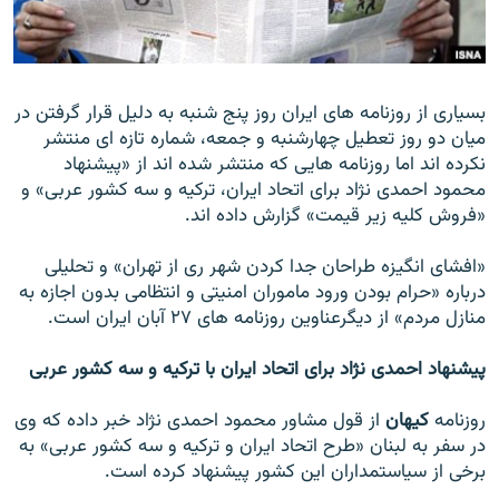
بسياری از روزنامه های ایران روز پنج شنبه به دليل قرار گرفتن در
زبان‌های دیگر
ميان دو روز تعطيل چهارشنبه و جمعه، شماره تازه ای منتشر
نکرده اند اما روزنامه هايی که منتشر شده اند از «پيشنهاد
محمود احمدی نژاد برای اتحاد ايران، ترکيه و سه کشور عربی» و
«فروش کليه زير قيمت» گزارش داده اند.
«افشای انگيزه طراحان جدا کردن شهر ری از تهران» و تحليلی
درباره «حرام بودن ورود ماموران امنيتی و انتظامی بدون اجازه به
منازل مردم» از ديگرعناوين روزنامه های ۲۷ آبان ايران است.
پيشنهاد احمدی نژاد برای اتحاد ايران با ترکيه و سه کشور عربی
روزنامه
کيهان
از قول مشاور محمود احمدی نژاد خبر داده که وی
در سفر به لبنان «طرح اتحاد ايران و ترکيه و سه کشور عربی» به
برخی از سياستمداران اين کشور پيشنهاد کرده است.