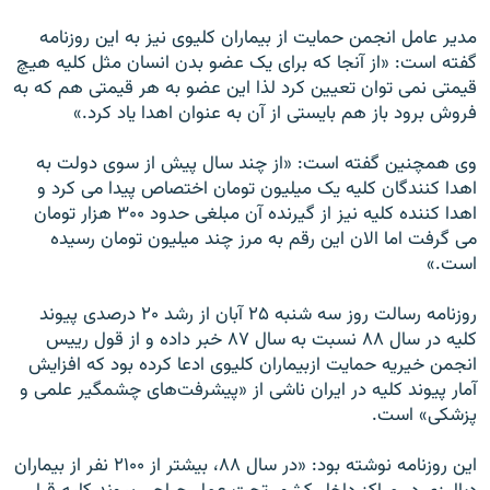
مدير عامل انجمن حمايت از بيماران کليوی نيز به اين روزنامه
گفته است: «از آنجا که برای يک عضو بدن انسان مثل کليه هيچ
قيمتی نمی توان تعيين کرد لذا اين عضو به هر قيمتی هم که به
فروش برود باز هم بايستی از آن به عنوان اهدا ياد کرد.»
وی همچنين گفته است: «از چند سال پيش از سوی دولت به
اهدا کنندگان کليه يک ميليون تومان اختصاص پيدا می کرد و
اهدا کننده کليه نيز از گيرنده آن مبلغی حدود ۳۰۰ هزار تومان
می گرفت اما الان اين رقم به مرز چند ميليون تومان رسيده
است.»
روزنامه رسالت روز سه شنبه ۲۵ آبان از رشد ۲۰ درصدی پيوند
کليه در سال ۸۸ نسبت به سال ۸۷ خبر داده و از قول رييس
انجمن خيريه حمايت ازبيماران کليوی ادعا کرده بود که افزايش
آمار پيوند کليه در ايران ناشی از «پيشرفت‌های چشمگير علمی و
پزشکی» است.
اين روزنامه نوشته بود: «در سال ۸۸، بيشتر از ۲۱۰۰ نفر از بيماران