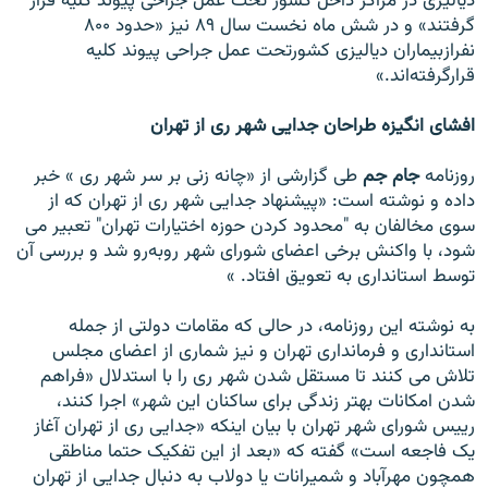
دياليزی در مراکز داخل کشور تحت عمل جراحی پيوند کليه قرار
گرفتند» و در شش ماه نخست سال ۸۹ نيز «حدود ۸۰۰
نفرازبيماران دياليزی کشورتحت عمل جراحی پيوند کليه
قرارگرفته‌اند.»
افشای انگيزه طراحان جدايی شهر ری از تهران
روزنامه
جام جم
طی گزارشی از «چانه ‌زنی بر سر شهر ری » خبر
داده و نوشته است: «پيشنهاد جدايی شهر ری از تهران که از
سوی مخالفان به "محدود کردن حوزه اختيارات تهران" تعبير می
شود، با واکنش برخی اعضای شورای شهر روبه‌رو شد و بررسی آن
توسط استانداری به تعويق افتاد. »
به نوشته اين روزنامه، در حالی که مقامات دولتی از جمله
استانداری و فرمانداری تهران و نيز شماری از اعضای مجلس
تلاش می کنند تا مستقل شدن شهر ری را با استدلال «فراهم
شدن امکانات بهتر زندگی برای ساکنان اين شهر» اجرا کنند،
رييس شورای شهر تهران با بيان اينکه «جدايی ری از تهران آغاز
يک فاجعه است» گفته که «بعد از اين تفکيک حتما مناطقی
همچون مهرآباد و شميرانات يا دولاب به دنبال جدايی از تهران