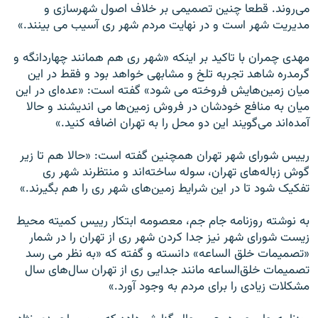
می‌روند. قطعا چنين تصميمی بر خلاف اصول شهرسازی و
مديريت شهر است و در نهايت مردم شهر ری آسيب می ‌بينند.»
مهدی چمران با تاکيد بر اينکه «شهر ری هم همانند چهاردانگه و
گرمدره شاهد تجربه تلخ و مشابهی خواهد بود و فقط در اين
ميان زمين‌هايش فروخته می ‌شود» گفته است: «عده‌ای در اين
ميان به منافع خودشان در فروش زمين‌ها می ‌انديشند و حالا
آمده‌اند می‌گويند اين دو محل را به تهران اضافه کنيد.»
رييس شورای شهر تهران همچنين گفته است: «حالا هم تا زير
گوش زباله‌های تهران، سوله ساخته‌اند و منتظرند شهر ری
تفکيک شود تا در اين شرايط زمين‌های شهر ری را هم بگيرند.»
به نوشته روزنامه جام جم، معصومه ابتکار رييس کميته محيط
زيست شورای شهر نيز جدا کردن شهر ری از تهران را در شمار
«تصميمات خلق الساعه» دانسته و گفته که «به نظر می ‌رسد
تصميمات خلق‌الساعه مانند جدايی ری از تهران سال‌های سال
مشکلات زيادی را برای مردم به وجود ‌آورد.»