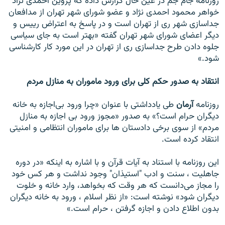
روزنامه جام جم در عين حال گزارش داده که پروين احمدی نژاد
خواهر محمود احمدی نژاد و عضو شورای شهر تهران از مدافعان
جداسازی شهر ری از تهران است و در پاسخ به اعتراض رييس و
ديگر اعضای شورای شهر تهران گفته «بهتر است به جای سياسی
جلوه دادن طرح جداسازی ری از تهران در اين مورد کار کارشناسی
شود.»
انتقاد به صدور حکم کلی برای ورود ماموران به منازل مردم
روزنامه
آرمان
طی يادداشتی با عنوان «چرا ورود بی‌اجازه به خانه
ديگران حرام است؟» به صدور «مجوز ورود بی اجازه به منازل
مردم» از سوی برخی دادستان ها برای ماموران انتظامی و امنيتی
انتقاد کرده است.
اين روزنامه با استناد به آيات قرآن و با اشاره به اينکه «در دوره
جاهليت ، سنت و ادب "استيذان" وجود نداشت و هر کس خود
را مجاز می‌دانست که هر وقت که بخواهد، وارد خانه و خلوت
ديگران شود» نوشته است: «از نظر اسلام ، ورود به خانه ديگران
بدون اطلاع دادن و اجازه گرفتن ، حرام است.»