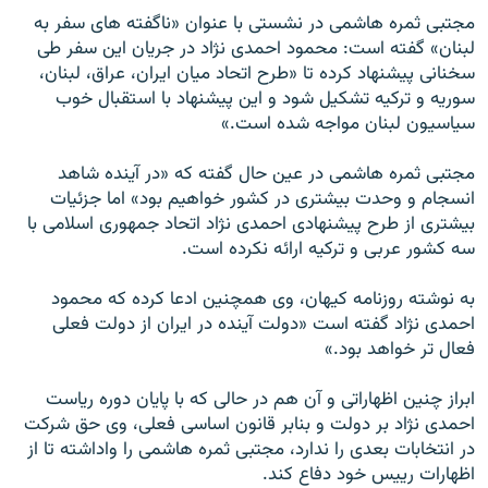
مجتبی ثمره هاشمی در نشستی با عنوان «ناگفته های سفر به
لبنان» گفته است: محمود احمدی نژاد در جريان اين سفر طی
سخنانی پيشنهاد کرده تا «طرح اتحاد ميان ايران، عراق، لبنان،
سوريه و ترکيه تشکيل شود و اين پيشنهاد با استقبال خوب
سياسيون لبنان مواجه شده است.»
مجتبی ثمره هاشمی در عين حال گفته که «در آينده شاهد
انسجام و وحدت بيشتری در کشور خواهيم بود» اما جزئيات
بيشتری از طرح پيشنهادی احمدی نژاد اتحاد جمهوری اسلامی با
سه کشور عربی و ترکيه ارائه نکرده است.
به نوشته روزنامه کيهان، وی همچنين ادعا کرده که محمود
احمدی نژاد گفته است «دولت آينده در ايران از دولت فعلی
فعال تر خواهد بود.»
ابراز چنين اظهاراتی و آن هم در حالی که با پايان دوره رياست
احمدی نژاد بر دولت و بنابر قانون اساسی فعلی، وی حق شرکت
در انتخابات بعدی را ندارد، مجتبی ثمره هاشمی را واداشته تا از
اظهارات رييس خود دفاع کند.