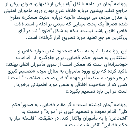
روزنامه آرمان در ادامه با نقل آراء برخی از فقيهان، فتوای برخی از
مراجع تقليد پيشين درباره خلاف شرع بودن ورود ماموران امنيتی
به منازل مردم، می نویسد: «آنچه درباره امنيت مسکن» مطرح
شده «صرفاً يک بحث مبنايی که مبتنی بر ادله و استدلالات
خاص فقهی باشد نيست، بلکه به شکل "فتوی" نيز در آرای
بزرگترين مراجع تقليد مورد تصريح قرار گرفته» است.
اين روزنامه با اشاره به اينکه «محدود شدن موارد خاص و
استثنايی به صدور حکم قضايی، برای جلوگيری از اقدامات
خودسرانه‌ای است که ممکن است از سوی مأموران اتفاق بيفتد»
تاکيد کرده که برای ورود ماموران به منازل مردم «تصميم گيری
در هر مورد، مستقيماً بر عهده "قاضی صاحب صلاحيت" است تا
کسی که از صلاحيت اخلاقی و علمی مورد اطمينانی برخوردار
است در اين باره تصميم بگيرد.»
روزنامه آرمان نوشته است: «اگر مقام قضايی، به صدور"حکم
کلی" اقدام نموده و تصميم گيری در "موارد" و نسبت به
"اشخاص" را به مأموران واگذار کند، در حقيقت، "فلسفه نياز به
حکم قضايی" نقض شده است.»