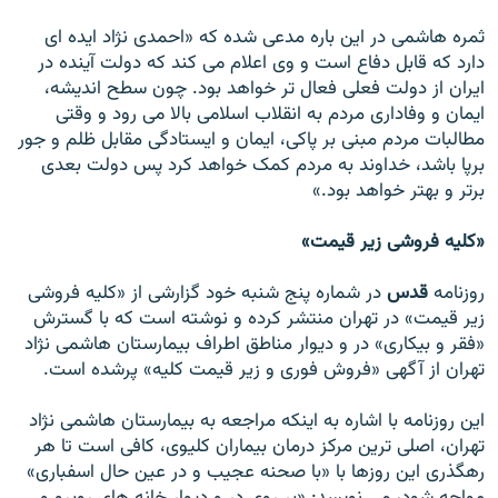
ثمره هاشمی در اين باره مدعی شده که «احمدی نژاد ايده ای
دارد که قابل دفاع است و وی اعلام می کند که دولت آينده در
ايران از دولت فعلی فعال تر خواهد بود. چون سطح انديشه،
ايمان و وفاداری مردم به انقلاب اسلامی بالا می رود و وقتی
مطالبات مردم مبنی بر پاکی، ايمان و ايستادگی مقابل ظلم و جور
برپا باشد، خداوند به مردم کمک خواهد کرد پس دولت بعدی
برتر و بهتر خواهد بود.»
«کليه فروشی زير قيمت»
روزنامه
قدس
در شماره پنج شنبه خود گزارشی از «کليه فروشی
زير قيمت» در تهران منتشر کرده و نوشته است که با گسترش
«فقر و بيکاری» در و ديوار مناطق اطراف بيمارستان هاشمی نژاد
تهران از آگهی «فروش فوری و زير قيمت کليه» پرشده است.
اين روزنامه با اشاره به اينکه مراجعه به بيمارستان هاشمی نژاد
تهران، اصلی ترين مرکز درمان بيماران کليوی، کافی است تا هر
رهگذری اين روزها با «با صحنه عجيب و در عين حال اسفباری»