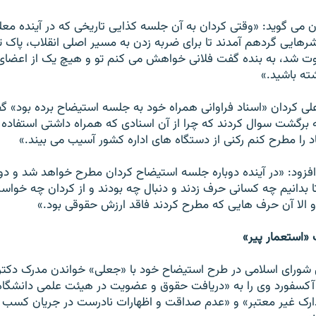
 می گويد: «وقتی کردان به آن جلسه کذايی تاريخی که در آينده مع
ايی گردهم آمدند تا برای ضربه زدن به مسير اصلی انقلاب، پاک تر
عوت شد، به بنده گفت فلانی خواهش می کنم تو و هيچ يک از اعضای
ه باشيد.»
 علی کردان «اسناد فراوانی همراه خود به جلسه استيضاح برده بود» گ
 برگشت سوال کردند که چرا از آن اسنادی که همراه داشتی استفاده
د را مطرح کنم رکنی از دستگاه های اداره کشور آسيب می بيند.»
افزود: «در آينده دوباره جلسه استيضاح کردان مطرح خواهد شد و دوبا
ا بدانيم چه کسانی حرف زدند و دنبال چه بودند و از کردان چه خواسته
 الا آن حرف هايی که مطرح کردند فاقد ارزش حقوقی بود.»
«استعمار پیر»
شورای اسلامی در طرح استيضاح خود با «جعلی» خواندن مدرک دکترا
 آکسفورد وی را به «دريافت حقوق و عضويت در هيئت علمی دانشگاه
ارک غير معتبر» و «عدم صداقت و اظهارات نادرست در جريان کسب را