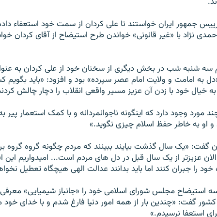
د.
رييس جمهور ايران خواستند تا علی کردان از سمت خود استعفاء داده يا
مدی نژاد با «غير قانونی» خواندن طرح استيضاح از آقای کردان خواس
ه شنبه شب در بخش ديگری از سخنان خود از علی کردان به عنوان 
دل به امامت و ولايت امام عصر سپرده» بود و افزود: «بايد بگويم 
به خيال خود با زدن آن عزيز مسير واقعی انقلاب را دچار چالش کردند،
ند مورد وجود دارد که اینگونه ناجوانمردانه و با کمک استعمار پی
و او به خاطر حفظ اسلام چیزی نگوید.»
 گفت: «يک سال گذشت بيايند ببينند که مردم چگونه گروه گروه برا
الان عزيزتر از يک سال قبل در دل های مردم است... اميدواريم اين اف
 خود را جبران کنند اما بايد بدانند عدالت الهی هيچگاه تعطيل نخوا
سه استيضاح مجلس شورای اسلامی خود را «جانباز شيميايی» معرفی ک
 کشور گفت: «چندين بار از همه امور دنيا فارغ شدم و با خدای خود 
ی استعفا نرسيدم.»