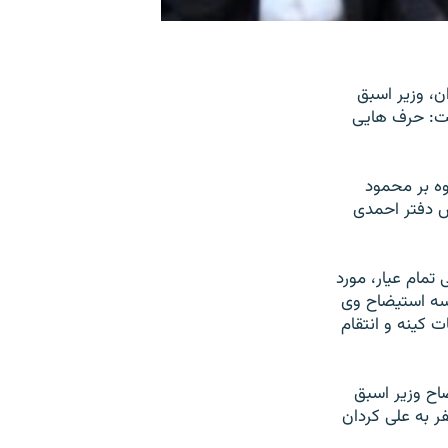
ن، وزير اسبق
فت: حرف هايی
وه بر محمود
س دفتر احمدی
تمام عيار، مورد
لسه استيضاح وی
 کينه و انتقام
می برای استيضاح وزير اسبق
تهام جعل مدرک تحصيلی است که در جریان آن، از ۲۴۷ نماينده حاضر ۱۸۸ نفر به علی کردان