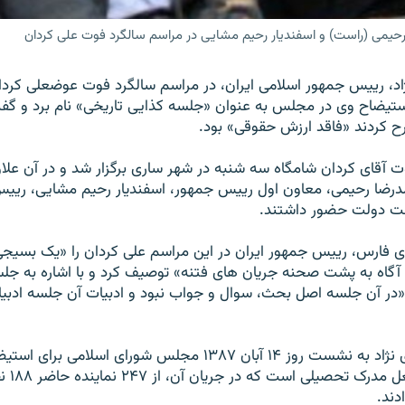
رحیمی (راست) و اسفندیار رحیم مشایی در مراسم سالگرد فوت علی کردان
د، رييس جمهور اسلامی ايران، در مراسم سالگرد فوت عوضعلی کردا
ستيضاح وی در مجلس به عنوان «جلسه کذايی تاريخی» نام برد و گ
ح کردند «فاقد ارزش حقوقی» بود.
 آقای کردان شامگاه سه شنبه در شهر ساری برگزار شد و در آن علا
درضا رحيمی، معاون اول رييس جمهور، اسفنديار رحيم مشايی، ريي
ئت دولت حضور داشتند.
ی فارس، رييس جمهور ايران در اين مراسم علی کردان را «يک بسيجی 
 آگاه به پشت صحنه جريان های فتنه» توصيف کرد و با اشاره به ج
ر آن جلسه اصل بحث، سوال و جواب نبود و ادبيات آن جلسه ادبيات
اشاره آقای احمدی نژاد به نشست روز ۱۴ آبان ۱۳۸۷ مجلس شورای اسلا
کشور به ا
دند.