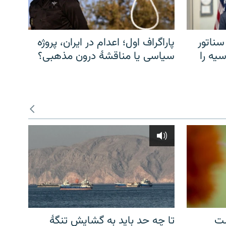
سناتور
پاراگراف اول؛ اعدام در ایران، پروژه
یه را
سیاسی یا مناقشهٔ درون مذهبی؟
شت
تا چه حد باید به گشایش تنگهٔ