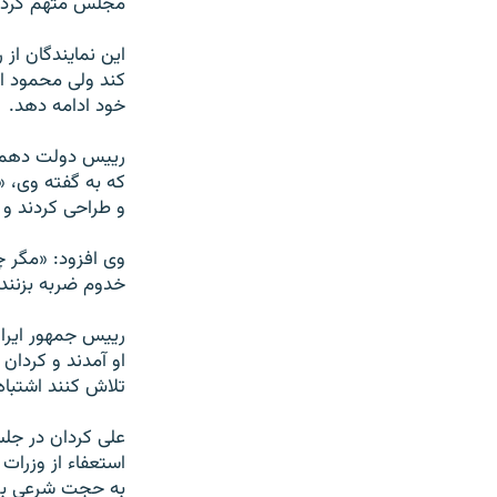
مجلس متهم کردن
اين نمايندگان از 
کند ولی محمود اح
خود ادامه دهد.
رييس دولت دهم س
که به گفته وی، «
و طراحی کردند و 
وی افزود: «مگر چ
خدوم ضربه بزنند 
رييس جمهور ايران
او آمدند و کردان 
تلاش کنند اشتباه
علی کردان در جل
استعفاء از وزرات
به حجت شرعی برا