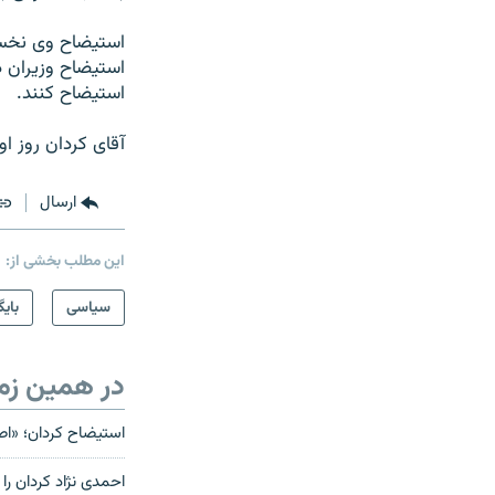
استیضاح وی نخست
استیضاح وزیران 
استیضاح کنند.
آقای کردان روز اول آذرماه سال ۱۳۸۸ بر اثر ابتلا ب
ارسال
این مطلب بخشی از:
سیاسی
بایگ
در همین زم
استیضاح کردان؛ «اصو
احمدی نژاد کردان را