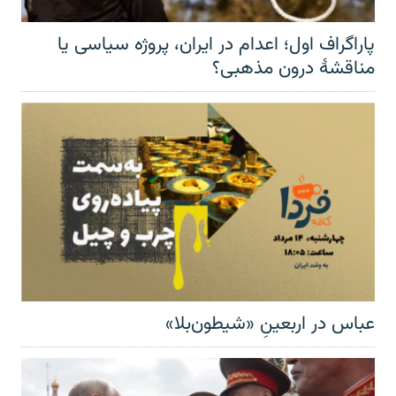
پاراگراف اول؛ اعدام در ایران، پروژه سیاسی یا
مناقشهٔ درون مذهبی؟
عباس در اربعینِ «شیطون‌بلا»