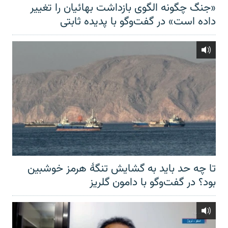
«جنگ چگونه الگوی بازداشت بهائیان را تغییر
داده است» در گفت‌وگو با پدیده ثابتی
تا چه حد باید به گشایش تنگهٔ هرمز خوشبین
بود؟ در گفت‌وگو با دامون گلریز