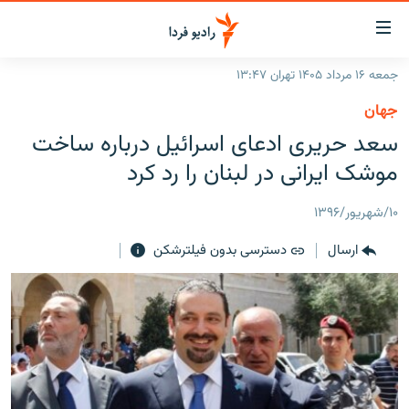
ینک‌های
ابلیت
سترسی
جمعه ۱۶ مرداد ۱۴۰۵ تهران ۱۳:۴۷
ازگشت
صفحه اصلی
جهان
ازگشت
ایران
سعد حریری ادعای اسرائیل درباره ساخت
ه
نوی
جهان
موشک ایرانی در لبنان را رد کرد
صلی
رادیو
فتن
۱۰/شهریور/۱۳۹۶
ه
پادکست
انتخاب کنید و بشنوید
فحه
ارسال
دسترسی بدون فیلترشکن
چندرسانه‌ای
برنامه‌های رادیویی
ستجو
زنان فردا
فرکانس‌ها
گزارش‌های تصویری
گزارش‌های ویدئویی
English
به ما بپیوندید