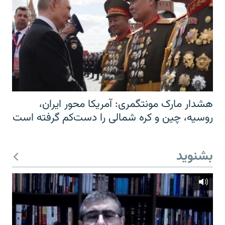
هشدار مارک مونتگمری: آمریکا محور ایران،
روسیه، چین و کره شمالی را دست‌کم گرفته است
بشنوید