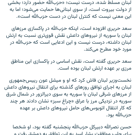
لبنان مسلط شده، درست نیست؛ «حزب‌الله حضور دارد؛ بخشی
از دولت بیروت است، از سوی لبنانی‌ها حمایت می‌شود؛ اما به
این معنی نیست که کنترل لبنان در دست حزب‌الله است».
سعد حریری افزوده است، اینکه حزب‌الله در پاکسازی مرزهای
لبنان با سوریه از نیروهای داعش نقش قوی‌تری نسبت به ارتش
لبنان داشته، درست نیست و این ادعایی است که حزب‌الله در
مورد خود مطرح می‌کند.
سعد حریری گفته است، نقش اساسی در پاکسازی این مناطق
مرزی بر عهده ارتش لبنان بوده است.
نخست‌وزیر لبنان فاش کرد که او و میشل عون رییس‌جمهوری
لبنان به اجرای توافق روزهای گذشته برای انتقال نیروهای داعش
از مرزهای شرقی لبنان با سوریه به سوی دیرالزور در شمال شرق
سوریه در نزدیکی مرز با عراق «چراغ سبز» نشان دادند هر چند
که کار انتقال اتوبوس‌های حامل نیروهای داعش بر عهده
حزب‌الله بود.
حسن نصرالله دبیرکل حزب‌الله پنجشنبه گفته بود، او شخصا
برای جلب موافقت بشار اسد به این توافق به دمشق رفت و