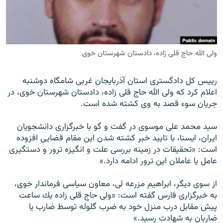
ولى الله حاج قلى زاده، دادستان شهرستان خوى
زبان‌های دیگر
رييس كل دادگسترى استان آذربايجان غربى شامگاه دوشنبه
اعلام كرد كه ولى الله حاج قلى زاده، دادستان شهرستان خوى، در
جريان سوء قصد به وی كشته شده است.
سيد محمد على موسوى در گفت و گو با خبرگزارى دانشجويان
ايران، ايسنا، با تاييد خبر كشته شدن اين مقام قضايى افزوده
است: «تحقيقات در زمينه بررسى علت و انگيزه ترور و دستگيرى
عامل يا عاملان اين ترور ادامه دارد.»
از سوى ديگر، ابراهيم مزرعه لى، معاون سياسى فرماندار خوى،
به خبرگزارى فارس گفته است: «ولى حاج ‌قلى زاده يك ساعت
پيش مقابل درب منزل خود به ضرب گلوله توسط ضارب يا
ضاربان به شهادت رسيد.»