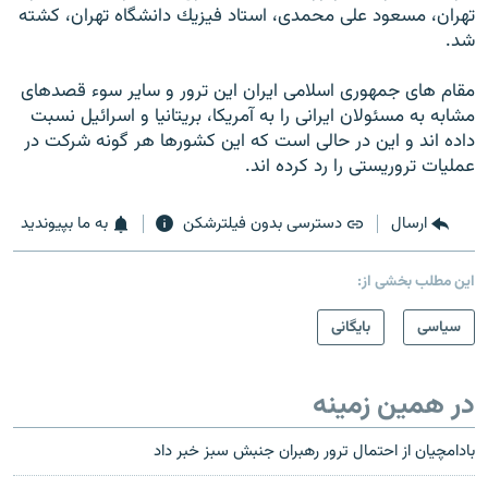
تهران، مسعود على محمدى، استاد فيزيك دانشگاه تهران، كشته
شد.
مقام هاى جمهورى اسلامى ايران اين ترور و ساير سوء قصدهاى
مشابه به مسئولان ايرانى را به آمريكا، بريتانيا و اسرائيل نسبت
داده اند و اين در حالى است كه اين كشورها هر گونه شركت در
عمليات تروريستى را رد كرده اند.
ارسال
دسترسی بدون فیلترشکن
به ما بپیوندید
این مطلب بخشی از:
سیاسی
بایگانی
در همین زمینه
بادامچیان از احتمال ترور رهبران جنبش سبز خبر داد