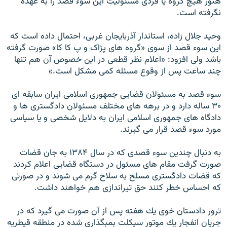
هنور هيچ گروه يا فردى مسئوليت اين سوء قصد را به عهده
نگرفته است.
وحید جلال زاده، استاندار آذربایجان غربی، احتمال داده است که
این سوء قصد از سوی «گروه های پژاک و پ کا کا» صورت گرفته
باشد ولی افزود: «اعلام نظر قطعی در این خصوص آن هم تنها
چند ساعت پس از وقوع مسئله کمی مشکل است.»
سوء قصد به مسئولان قضايى جمهورى اسلامى ايران سابقه اى
۳۰ ساله دارد و در برهه هاى مختلف مسئولان دادگسترى ها و
دادگاه هاى جمهورى اسلامى ايران به دلايل شخصى و يا سياسى
مورد سوء قصد قرار مى گيرند.
به دنبال چندين سوء قصدى كه در سال ۱۳۸۴ به جان قضات
صورت گرفت مقام هاى مسئول در دستگاه قضايى اعلام كردند
كه قضات دادگسترى مسلح به سلاح گرم مى شوند و در صورتى
كه احساس خطر كنند حق تيراندازى هم خواهند داشت.
ترور دادستان خوی يك هفته پس از آن صورت مى گيرد كه در
جريان انفجار يك موتور سيكلت بمبگذارى شده در منطقه قيطريه