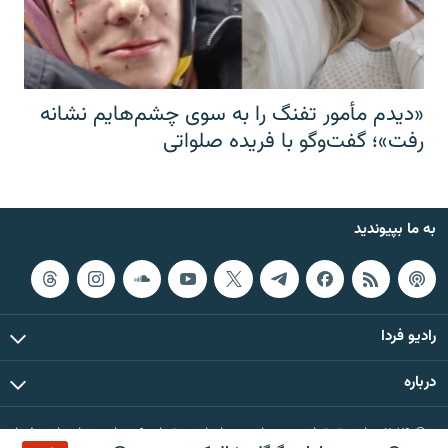
«دیدم مأمور تفنگ را به سوی چشم‌هایم نشانه
رفت»؛ گفت‌و‌گو با فریده صلواتی
به ما بپیوندید
رادیو فردا
درباره
© ۲۰۲۶ تمام حقوق این وب‌سایت، بر اساس مقررات کپی‌رایت، برای رادیو فردا