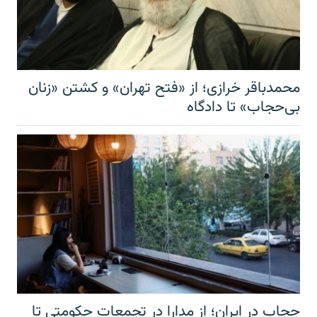
محمدباقر خرازی؛ از «فتح تهران» و کشتن «زنان
بی‌حجاب» تا دادگاه
حجاب در ایران؛ از مدارا در تجمعات حکومتی تا