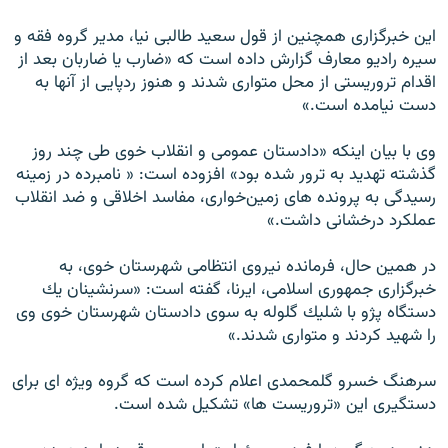
اين خبرگزارى همچنين از قول سعيد طالبى‌ نيا، مدير گروه فقه و
سيره راديو معارف گزارش داده است كه «ضارب يا ضاربان بعد از
اقدام تروريستى از محل متوارى شدند و هنوز ردپايى از آنها به
دست نيامده است.»
وى با بيان اينكه «دادستان عمومى و انقلاب خوى طى چند روز
گذشته تهديد به ترور شده بود» افزوده است: « نامبرده در زمينه
رسيدگى به پرونده‌ هاى زمين‌خوارى، مفاسد اخلاقى و ضد انقلاب
عملكرد درخشانى داشت.»
در همين حال، فرمانده نيروى انتظامى شهرستان خوى، به
خبرگزارى جمهورى اسلامى، ايرنا، گفته است: «سرنشينان يك
دستگاه پژو با شليك گلوله به سوى دادستان شهرستان خوى وى
را شهيد كردند و متوارى شدند.»
سرهنگ خسرو گلمحمدى اعلام كرده است كه گروه ويژه اى براى
دستگيرى اين «تروريست ها» تشكيل شده است.