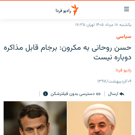
ینک‌های
ابلیت
سترسی
یکشنبه ۱۸ مرداد ۱۴۰۵ تهران ۱۷:۳۵
ازگشت
صفحه اصلی
سیاسی
ازگشت
ایران
حسن روحانی به مکرون: برجام قابل مذاکره
ه
نوی
جهان
دوباره نیست
صلی
رادیو
فتن
رادیو فردا
ه
پادکست
انتخاب کنید و بشنوید
فحه
۰۹/اردیبهشت/۱۳۹۷
چندرسانه‌ای
برنامه‌های رادیویی
ستجو
ارسال
دسترسی بدون فیلترشکن
زنان فردا
فرکانس‌ها
گزارش‌های تصویری
گزارش‌های ویدئویی
English
به ما بپیوندید