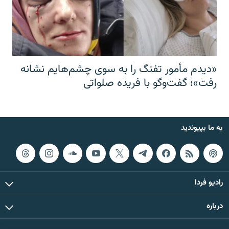
«دیدم مأمور تفنگ را به سوی چشم‌هایم نشانه
رفت»؛ گفت‌و‌گو با فریده صلواتی
به ما بپیوندید
رادیو فردا
درباره