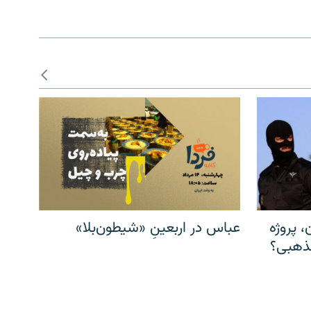
، پروژه
عباس در اربعینِ «شیطون‌بلا»
مذهبی؟