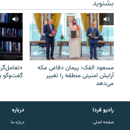
بشنوید
مسعود الفک: پیمان دفاعی مکه
«تعامل‌گر
آرایش امنیتی منطقه را تغییر
گفت‌وگو ب
می‌دهد
English
رادیو فردا
درباره
به ما بپیوندید
صفحه اصلی
درباره ما