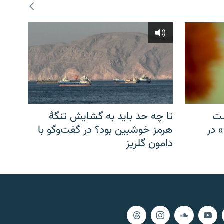
شت
تا چه حد باید به گشایش تنگهٔ
» در
هرمز خوشبین بود؟ در گفت‌وگو با
دامون گلریز