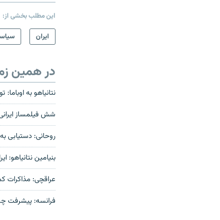
این مطلب بخشی از:
ايران
سیاس
در همین زم
نتانیاهو به اوباما: 
شش فیلمساز ایرانی ک
روحانی: دستیابی به
بنیامین نتانیاهو: ا
عراقچی: مذاکرات کمت
فرانسه: پیشرفت چش