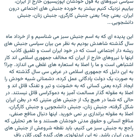
سياسی نيروهای به قول خودشان اپوزيسيون خارج از ايران،
بياييم نزديک کنيم بيشتر به خورده جنبش های اجتماعی درون
ايران. يعنی چه؟ يعنی جنبش کارگری، جنبش زنان، جنبش
دانشجويی...
اين پديده ای که به اسم جنبش سبز می شناسيم و از خرداد ماه
سال گذشته شاهدش بوديم به نظر من بيان سياسی جنبش های
ريشه دار اجتماعی است که در خود ايران است و تلفيق کاذب
اينها با نيروهای خارج از ايران که مخالف جمهوری اسلامی اند کار
اشتباهی است و ما را اصلا به استعاره های غلطی می اندازد. چرا؟
به اين دليل که جمهوری اسلامی در عرض سی سال گذشته که
به صورت يک دولت پادگانی عمل کرده، دشمنانی شبيه خودش را
ايجاد کرده يعنی کسانی که به خشونت و تير و تفنگ قائل اند و
اصلا به مقوله گذار مسالمت آميز به دموکراسی قائل نيستند. در
حالی که شما در هيچ يک از جنبش های متينی که در بطن ايران
شکل گرفته، جنبش زنان، جنبش دانشجويی و جنبش کارگران،
اصلا به مقوله براندازی بر نمی خوريد. اينها دنبال منافع صنفی،
منافع انسانی و حقوق مدنی خودشان هستند و ما هر تحليلی که
راجع به جنبش سبز می کنيم، بايد نقطه شروعش از جنبش های
درون ايران باشد. نه اين ايدئولوژی های گنده گوی کلان باف