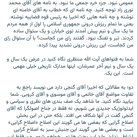
عمومی نبود. جزء خرد جمعی ما نبود. به نامه های آقای محمد
نوری زاد توجه کنيد. چه نامه ای که خطاب به آقای خامنه ای
نوشته و چه نامه هايی که اخيرا به رئيس قوه قضاييه نوشته.
يعنی ما تمام ريزش درونی جمهوری اسلامی را اول از همه مردم
ما يک سال و نيم پيش آمدند توی خيابان و يک سئوال ساده
کردند. تير و تفنگ نبود. گفتند رای من کجاست؟ با آن سئوال رای
من کجاست، اين ريزش درونی تشديد پيدا کرده.
شما به فتواهای آيت الله منتظری نگاه کنيد در عرض يک سال و
يک سال و نيم آخر عمرشان، اينها مدارک تاريخی خيلی مهمی
است. اين يک.
دو؛ به مقالاتی که اخيرا آقای گنجی دارد می نويسد راجع به
تفاوت مواضع آقای خاتمی و آقای موسوی و آقای کروبی. شما
بياييد نگاه کنيد. ما شاهد يک صف بندی های نظری و سياسی و
ايدئولوژيک جديدی می شويم، نه فقط در جناح اصولگرا که آقای
گنجی گفت در آنها شکاف می افتد. بلکه حتی در اين بخش
اصلاح گرايی که بعضی ها می گويند اين اصلاح «اصلاح گرايی»
است و بعضی ها می گويند اين جنبش سبز به اصلاح گرايی
ارتباطی ندارد. وارد اين بحث ها نمی خواهم شوم. من فقط اين