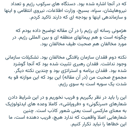
که در آنجا اشاره شده بود. دستگاه های سرکوب رژيم و تعداد
نيروهايشان، سپاه، بسيج، وزارت اطلاعات، نيروی انتظامی و اينها
و سازماندهی اينها و بودجه ای که دارند تاکيد کردم.
هژمونی رسانه ای رژيم را در آن مقاله توضيح داده بودم که
چگونه است و هم پيمانهای منطقه ای و بين المللی رژيم. در
مورد مخالفان هم صحبت طيف مخالفان بود.
نکته دوم فقدان سازمان يافتگی مخالفان بود. تشکيلات سازمانی
وجود نداشت. فقدان رهبری تثبيت شده بود که آنجا گوشزد
شده بود. فقدان برنامه و استراتژی بود و چندين نکته ديگر.
مجموع صحبت من (در آن مقاله) اين بود که اين موازنه قو به
شدت يک سويه است به سوی رژيم.
اين را بايد در نظر بگيريم و فريب نخوريم و در اين شرايط دادن
شعارهای «سرنگونی» و «فروپاشی»، کاملا وعده های ايدئولوژيک
به معنای مارکسی است يعنی شعور کاذب است. چنين
شعارهايی اصلا واقعيت که ندارد هيچ، فريب دهنده است، ما
اين خطاها را نبايد تکرار کنيم.