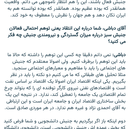
جنبش فعال باشند، اين را هم انتظار ناموجهی می دانم. واقعيت
همانقدر که بوده عظيم بوده. همانقدر که بوده توانسته هم به
ايران تکان دهد و هم جهان را نظرش را معطوف به خود کند.
آقای دباشی، شما درباره اين انتقاد يعنی توهم احتمالی فعالان
جنبش سبز درباره ميزان گستردگی و نيرومندی جنبش چه فکر
می کنيد؟
دباشی:
نمی دانم دقيقا چه کسی اين توهم را داشته که حالا ما
بايد اين توهم را برطرف کنيم. ولی اصولا معتقدم که جنبش
های اجتماعی را بايد با مفاهيم و معيارهای اجتماعی سنجيد.
مثلا تحليل های طبقاتی که ما می کنيم دو نکته را بايد در نظر
بگيريم. يکی اينکه اقتصاد ايران اصولا يک اقتصاد بر اساس نفت
است و اقتصادهای نفتی نيروی کارگر توفنده ای را که بتواند چرخ
تمام اقتصادی يک جامعه را تعطيل کند، ندارد. در نتيجه اين يک
بخش ساختاری اقتصاد ايران و جامعه ايران است و اين ارتباطی
به آقای احمدی نژاد و غيره هم ندارد. در هر موردی صادق است.
دوم اينکه باز اگر برگرديم به جنبش دانشجويی و شما فرض کنيد
که بخش عمده اش جنبش دانشجويی است، دانشجوی دانشگاه