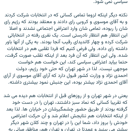
سياسی نمی شود.
نکته ديگر اينکه لزوما تمامی کسانی که در انتخابات شرکت کردند
و به آقای موسوی و کروبی رای دادند و معتقد بودند که رژيم رای
شان را ربوده، تمامی شان وارد اعتراض اجتماعی نشدند و اصلا
اين انتظار هم انتظار نادرستی است. يک نفری رفته در انتخاباتی
شرکت کرده و چهار کانديدای رقيب آنجا بودند. به يکی از آنها باور
داشته رای داده. ولی فرض کنيم که فردا تقلبی هم در انتخابات
شده. ولی اين انتظار که آن فرد بعد از اينکه تقلب صورت گرفت،
حتما بيايد اعتراض سياسی کند، اين خواست هم خواست
موجهی نيست. لذا در شهر تهران که حتی خود رژيم، دولت
احمدی نژاد و وزارت کشور قبول دارد که آرای آقای موسوی از آرای
آقای احمدی نژاد بيشتر بوده، اين جنبش نمود بيشتری داشته.
يعنی در شهر تهران و از روزهای قبل از انتخابات هم ديده می شد
که تقريبا کسانی که نماد سبز داشتند، تهران را در دست خود
گرفته بودند از طريق حضور چشمگيرشان در خيابان ها. لذا بعد
از اينکه انتخابات هم نتايجش اعلام شد و آن حرکت اعتراضی
خودش را بروز داد، شما اين را در تهران و چند کلان شهر ديگر
بيشتر می بينيد و عمدتا در تهران و تهران هم، مناطق ميانی به