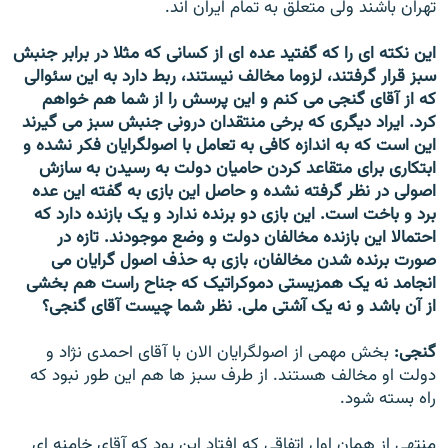
تهران باشند ولی متعلق به تمام ايران اند.
اين نکته ای را که گفتيد عده ای از کسانی که مثلا در برابر جنبش
سبز قرار گرفتند، لزوما مخالف نيستند، ربط دارد به اين سئوالی
که از آقای گنجی می کنم و اين پرسش را از شما هم خواهم
کرد. ايراد ديگری که برخی منتقدان درونی جنبش سبز می گيرند
اين است که به اندازه کافی به تعامل با اصولگرايان فکر نشده و
ابتکاری برای متقاعد کردن حاميان دولت به رسيدن به سازش
اصولی در نظر گرفته نشده و حاصل اين بازی به گفته اين عده
برد و باخت است. این بازی دو برنده ندارد و يک بازنده دارد که
احتمالا اين بازنده مخالفان دولت و وضع موجودند. تازه در
صورت برنده شدن مخالفان، بازی به حذف اصول گرايان می
انجامد نه يک همزيستی دموکراتيک که جناح راست هم بخشی
از آن باشد و نه يک آشتی ملی. نظر شما چيست آقای گنجی؟
گنجی:
بخش مهمی از اصولگرايان الان با آقای احمدی نژاد و
دولت او مخالف هستند. از طرف سبز ها هم اين طور نبود که
راه بسته شود.
منتهی از همان اول اتفاقی که افتاد اين بود که آقای خامنه ای