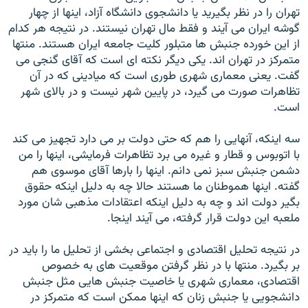
تهران را در نظر بگيريد يا دانشجوی دانشگاه آزاد، اينها از چهار
گوشه ايران می آيند و فقط مال تهران نيستند. در نتيجه هر کدام
از اين خورده جنبش ها متبلور کليت جامعه ايران هستند. منتها
متمرکز در تهران اند. يکی ديگر نکته ای است که آقای گنجی می
گفت. يعنی معماری شهری طوری است که ميادينی که در آن
تظاهرات صورت می گيرد، در پايین شهر نيست و در بالای شهر
است.
سه اينکه، آنهايی را هم که حتی دولت بر می دارد تجهيز می کند
با اتوبوس و قطار و غيره می برد تظاهرات فرمايشی، اينها را من
دشمن جنبش سبز نمی دانم. اينها را بارها آقای موسوی هم
گفته. اينها هموطنان ما هستند حالا چه به دليل اينکه حقوق
بگير دولت اند و چه به دليل اينکه اعتقادات مذهبی شان مورد
ملعبه اين دولت قرار گرفته، می آيند اينجا.
در نتيجه تحليل اقتصادی و اجتماعی بخشی از تحليل ما را بايد در
بر بگيرد. منتها با در نظر گرفتن موقعيت های به خصوص
اقتصادی، معماری شهری يا خاصيت جنبش هايی مثل جنبش
دانشجويی يا جنبش زنان که اينها ممکن است که متمرکز در