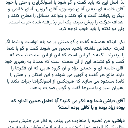
لذا اصل اين که بايد گفت و گو شود با اصولگرايان و حتی با خود
آقای خامنه ای، يعنی آقای موسوی، آقای کروبی، آقای خاتمی و
ديگران بتوانند گفت و گو کنند و بتوانند مسائل را مطرح کنند و
اهداف حرکت را پيش ببرند، يک امر پذيرفته شده خوب است.
ولی دو نکته را بايد خوب توجه کرد.
يکی اينکه هميشه گفت و گو مبتنی بر موازنه قواست و شما اگر
قدرت اجتماعی داشته باشيد مجبور می شوند گفت و گو با شما
را بپذيرند. نکته ديگر اين است که اين از اين سمت نيست که
گفت و گو نشده. اين از آن سمت است که عمدتا به رهبری خود
آقای خامنه ای و احمدی نژاد و آن گروه هايی که آن فکرها را
دارند مانع هر گفت و گويی می شوند و اين امکان را راهش را
کاملا مسدود می سازند که هيچکس از اصولگراها جرات نکند با
رهبران سبز و با سبزها گفت و گويی صورت بدهد.
آقای دباشی شما چه فکر می کنيد؟ آيا تعامل همين اندازه که
بوده زياد بوده و يا کافی بوده است؟
دباشی:
من قضيه را متفاوت می بينم. به نظر من جنبش سبز،
مثل يک کاتاليزور عمل کرده و بسياری از مفروضات جامعه مدنی