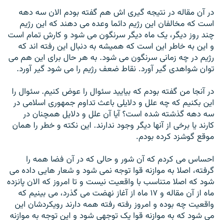
در آن مقاله در نتيجه گيری اش هم گفته بودم الان سه دهه
است که مخالفان اين رژيم دائما وعده می دهند که اين رژيم
چند روز ديگر، يک ماه ديگر سرنگون می شود و کارش تمام است
و اين به خاطر اين است که هميشه به دنبال اين رفته اند که
رژيم در چه زمانی سرنگون می شود. به هر حال برای اين هم می
توان شواهدی گير آورد. نقاط ضعف رژيم را می شود گير آورد.
در آنجا من گفته بودم که بياييد سئوال را عوض کنيم. سئوال را
اين بکنيم که چه علل و دلايلی باعث تداوم جمهوری اسلامی در
سه دهه گذشته شده است؟ آيا آن علل و دلايل همچنان در
کارند يا برخی از آنها ديگر وجود ندارند. اين نکته و خطر را همان
موقع گوشزد کرده بودم.
احساس می کردم که آن شور و حالی که در آن فضا همه را
گرفته، اصلا به موازنه قوا توجه نمی شود و شعار هايی داده می
شود که اصلا متناسب با واقعيت نيست و تا امروز که الان پانزده
ماه از آن مقاله و ۱۷ ماه از آغاز نهضت می گذرد، می بينيم که
واقعيت چه بوده و امروز رفته رفته همه دارند رويکردشان اين
می شود که به موازنه قوا يک توجهی شود و اين توجه به موازنه