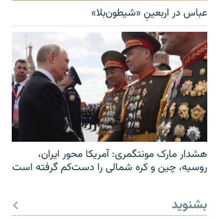
عباس در اربعینِ «شیطون‌بلا»
هشدار مارک مونتگمری: آمریکا محور ایران،
روسیه، چین و کره شمالی را دست‌کم گرفته است
بشنوید