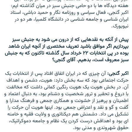
هفته ديدگاه ها با دو حامی جنبش سبز در ميان گذاشته ايم:
اکبر گنجی، فعال سياسی و روزنامه نگار و حميد دباشی، استاد
ايران شناسی و جامعه شناسی در دانشگاه کلمبيا، هر دو در
نيويورک.
پيش از آنکه به نقدهايی که از درون می شود به جنبش سبز
بپردازيم اگر موافق باشيد تعريف مختصری از آنچه ايران شاهد
بوده در پی انتخابات ۲۲ خرداد سال گذشته تاکنون که به جنبش
سبز معروف است، بدهيم. آقای گنجی؟
اکبر گنجی:
آن چيزی که در ايران اتفاق افتاد پس از انتخابات يک
حرکت اجتماعی بود که سه بخش دارد: هويت، دشمن و اهداف
آن. در بخش هويت يک هويت رنگين کمانی داشت که مخالفت
با دروغ و تحقير و ترور شخصيت و دشنام بود، به دنبال اعتماد و
اطمينان و پرهيز از خشونت و همکاری جمعی و فرهنگ مدارا و
گفت و گو و نقد و اعتراض جمعی بود. اينها هويت آن حرکت را
تشکيل می داد. دشمنش هم ديکتاتوری و ولايت فقيه و خامنه
ای بود و اهدافش درست کردن يک نظام و جامعه دموکراتيک،
حقوق شهروندی و مدنی بود.