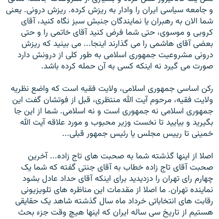
و جامعه سياسی ايران را وادار به ريزش کرده. ريزش درونی. يعنی
شما الان به رهبران يا نمايندگان جنبش سبز نگاه کنيد، آقای
کروبی و موسوی، حتی شما فرض کنيد آقای خاتمی را و حتی
بعضی آقای هاشمی را می گذارند اينجا... می بينيد که ريزش
درونی مشروعيت جمهوری اسلامی به طور کلی از درونش دارد
صورت می گيرد نه اينکه کسی به آن حمله کرده باشد.
رکن اساسی جمهوری اسلامی، ولايت فقيه است که واضع نظريه
ولايت فقيه، مرحوم آيت الله منتظری، قبل از فوتشان گفت اين
جمهوری اسلامی نه جمهوری است و نه اسلامی. شما از اين جا
بگيريد و بياييد تا نخست وزير محبوب و مورد علاقه آيت الله
خمينی تا رییس مجلس یا رئيس جمهور قبلی...
اصلا از اينها گذشته شما به صحبت های تاج زاده... آخرين
صحبت آقای تاج زاده خطاب به آقای جنتی گفته که شما يک
چهارم رای تهران را دزديديد برای اينکه آقای حداد عادل بشود
نماينده تهران. ما اصلا از مقدمات اين مناظره های تلويزيونی
رقابت های انتخاباتی خرداد ماه سال گذشته شاهد يک حقايقی
هستيم از تاريخ سی ساله ايران که اينها هيچ وقت جزء بحث