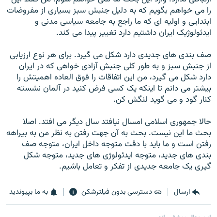
را می خواهم بگويم که به دليل جنبش سبز بسياری از مفروضات
ابتدايی و اوليه ای که ما راجع به جامعه سياسی مدنی و
ايدئولوژيک ايران داشتيم دارد تغيير پيدا می کند.
صف بندی های جديدی دارد شکل می گيرد. برای هر نوع ارزيابی
از جنبش سبز و به طور کلی جنبش آزادی خواهی که در ايران
دارد شکل می گيرد، من اين اتفاقات را فوق العاده اهميتش را
بيشتر می دانم تا اينکه يک کسی فرض کنيد در آلمان نشسته
کنار گود و می گوید لنگش کن.
حالا جمهوری اسلامی امسال نيافتد سال ديگر می افتد. اصلا
بحث ما اين نيست. بحث به آن جهت رفتن به نظر من به بيراهه
رفتن است و ما بايد با دقت متوجه داخل ايران، متوجه صف
بندی های جديد، متوجه ايدئولوژی های جديد، متوجه شکل
گيری يک جامعه جديدی از تفکر و تعامل باشيم.
ارسال
دسترسی بدون فیلترشکن
به ما بپیوندید