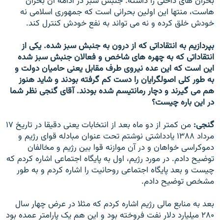
بحران های داخلی را داشته. جنبش سبز در ادامه آن بحران
هاست، منتها اين اولين بحرانی است که جمهوری اسلامی نه
خودش خلق کرده و نه می تواند به نفع خودش کنترل کند.
بپردازيم به انتقاداتی که از درون به جنبش سبز شده. يکی از
انتقاداتی که به چهره های شاخص و فعالان جنبش سبز شده
اين است که اين عده نيروی طرف مقابل يعنی حاميان دولت و
به طور کلی اصولگرايان را دست کم گرفته بودند و شايد هنوز
هم می گيرند و دچار رمانتيسم شده بودند. آقای گنجی نظر شما
در اين باره چيست؟
گنجی:
من کمتر از دو ماه بعد از انتخابات يعنی دقيقا در تاريخ ۱۷
مرداد ۱۳۸۸ يادداشتی نوشتم تحت عنوان مبادله قوای رژيم و
دموکراسی خواهان و در آن موازنه قوا بين رژيم و مخالفان
توضيح دادم. در مورد رژيم، اول به پايگاه اجتماعی اشاره کردم که
چيست و بعد پايگاه اجتماعی روحانيت را اشاره کردم و به طور
مشخص توضيح دادم.
بعد به منابع مالی رژيم اشاره کردم که مثلا در عرض چهار سال
۲۸۰ ميليارد دلار نفت فروخته بود و اين هم يک پارامتر عمده بود