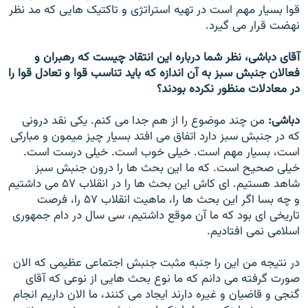
قوا بسيار مهم است در تهيه استراتژی و تاکتيک هايی که مد نظر
نهضت قرار می گيرد.
آقای دباشی، نظر شما درباره اين انتقاد چيست که رهبران و
فعالان جنبش سبز به آن اندازه که بايد تناسب قوا و تعادل قوا را
در معادلات منظور نکرده بودند؟
دباشی:
من چند موضوع را از هم جدا می کنم. يکی نقد درونی
که در جنبش سبز دارد اتفاق می افتد بسيار چيز ميمون و مبارکی
است، بسيار مهم است. خيلی خوب است. خيلی درست است.
خيلی صحيح است. که ما اين بحث ها را درون جنبش سبز
شاهد هستيم. ای کاش اين بحث ها را در انقلاب ۵۷ می داشتيم
و چه بسا اگر اين بحث ها را، ماهيت انقلاب ۵۷ را، فرصت
تاريخی ای بود که ما آن موقع داشتیم، سی سال در دام جمهوری
اسلامی نمی افتاديم.
در نتيجه من اين را جنبه مثبت جنبش اجتماعی عظيمی که الان
صورت گرفته می دانم که ما نوع بحث هايی از نوعی که آقای
گنجی و قاضيان و غيره دارند ايجاد می کنند، ما الان داريم انجام