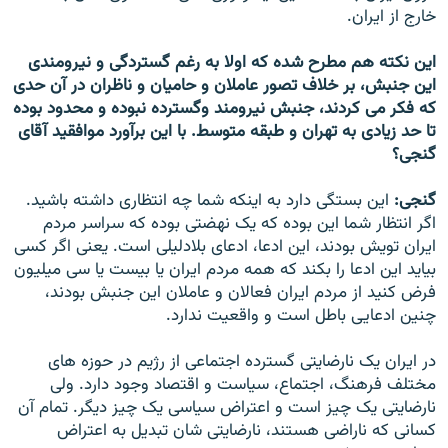
خارج از ايران.
اين نکته هم مطرح شده که اولا به رغم گستردگی و نيرومندی
اين جنبش، بر خلاف تصور عاملان و حاميان و ناظران در آن حدی
که فکر می کردند، جنبش نيرومند وگسترده نبوده و محدود بوده
تا حد زيادی به تهران و طبقه متوسط. با اين برآورد موافقيد آقای
گنجی؟
گنجی:
اين بستگی دارد به اينکه شما چه انتظاری داشته باشيد.
اگر انتظار شما اين بوده که يک نهضتی بوده که سراسر مردم
ايران تويش بودند، اين ادعا، ادعای بلادليلی است. يعنی اگر کسی
بيايد اين ادعا را بکند که همه مردم ايران يا بيست يا سی ميليون
فرض کنيد از مردم ايران فعالان و عاملان اين جنبش بودند،
چنين ادعايی باطل است و واقعيت ندارد.
در ايران يک نارضايتی گسترده اجتماعی از رژيم در حوزه های
مختلف فرهنگ، اجتماع، سياست و اقتصاد وجود دارد. ولی
نارضايتی يک چيز است و اعتراض سياسی يک چيز ديگر. تمام آن
کسانی که ناراضی هستند، نارضايتی شان تبديل به اعتراض