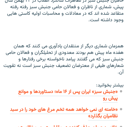
حاميان جنبش سبز در تظاهرات سالگرد انقلاب در ۲۲ بهمن سال
پيش، شماری از ناظران و فعالان حامی جنبش سبز رفته رفته
متقاعد شده اند که در معادلات و محاسبات اوليه کاستی هايی
وجود داشته است.
همزمان شماری ديگر از منتقدان يادآوری می کنند که همان
هفده ماه پيش هم بودند معدودی از تحليلگران و فعالان حامی
جنبش سبز که می گفتند پيامد ناخواسته برخی رفتارها و
شعارهای طيفی از معترضان تضعيف جنبش سبز است نه تقويت
آن.
بیشتر بخوانید:
«جنبش سبز» ایران پس از ۱۶ ماه؛ دستاوردها و موانع
پیش رو
«خامنه ای نمی خواهد همه تخم مرغ های خود را در سبد
نظاميان بگذارد»