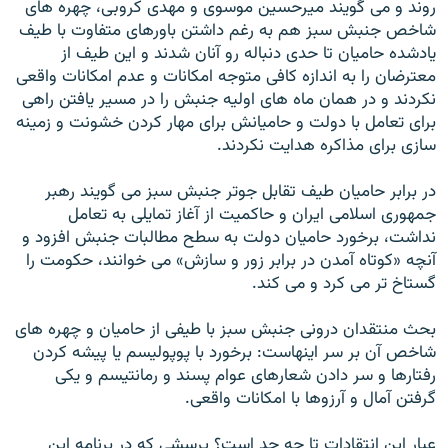
روند و می گويند ميرحسين موسوی و مهدی کروبی، چهره های
شاخص جنبش سبز هم به رغم داشتن باورهای متفاوت با طيف
يادشده حاميان تا حدی دنباله رو آنان شدند و اين طيف از
معترضان را به اندازه کافی متوجه امکانات و عدم امکانات واقعی
نکردند و در همان ماه های اوليه جنبش را در مسير يافتن راهی
برای تعامل با دولت و حاميانش برای مهار کردن خشونت و زمينه
سازی برای مذاکره هدايت نکردند.
در برابر حاميان طيف تقابل جوتر جنبش سبز می گويند رهبر
جمهوری اسلامی ايران و حاکميت از آغاز تمايلی به تعامل
نداشت، برخورد حاميان دولت به سطح مطالبات جنبش افزود و
آنچه «کوتاه آمدن در برابر زور و سازش» می خوانند، حکومت را
گستاخ تر می کرد و می کند.
بحث منتقدان درونی جنبش سبز با طيفی از حاميان و چهره های
شاخص آن بر سر اينهاست: برخورد با پوپوليسم يا پيشه کردن
رفتارها و سر دادن شعارهای عوام پسند و رمانتيسم و يکی
گرفتن آمال و آرزوها با امکانات واقعی.
عيار اين انتقادات تا چه حد است؟ پرسشی که در برنامه اين