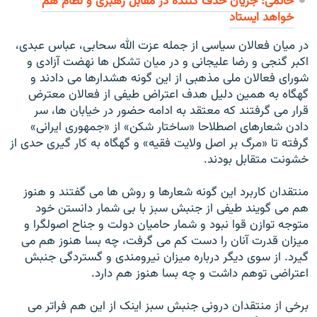
خاتمی: جریان حذف کننده در مقابل رهبری و نظام هم
خواهد ایستاد
در ميان فعالان سياسی از جمله عزت الله سحابی، عباس عبدی،
اکبر گنجی و رضا عليجانی و در ميان تشکل ها نهضت آزادی و
شورای فعالان ملی مذهبی از اين گونه هشدارها می دادند و
گهگاه به همين دليل هدف اعتراض طيفی از فعالان معترض
قرار می گرفتند که معتقد به ادامه حضور در خيابان ها، سر
دادن شعارهای اصطلاحا «ساختار شکن» از «جمهوری ايرانی»
گرفته تا «مرگ بر اصل ولايت فقيه» و گهگاه به کار گيری حدی از
خشونت متقابل بودند.
منتقدان کاربرد اين گونه شعارها و روش ها می گفتند و هنوز
هم می گويند طيفی از جنبش سبز با بی شمار دانستن خود
متوجه توازن قوا نبود و شمار حاميان دولت و جناح اصولگرا و
ميزان قدرت آنان را دست کم می گرفت، چه بسا هنوز هم می
گيرد. از سوی ديگر درباره ميزان نيرومندی و گستردگی جنبش
اعتراضی توهم داشت و چه بسا هنوز هم دارد.
برخی از منتقدان درونی جنبش سبز اينک از اين هم فراتر می