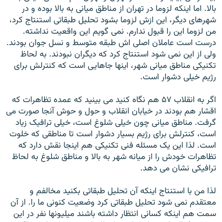
بالا. اما اينکه لزوما در تهران از مناطق ميانی به بالا بوده و در
شهرهای ديگر، اين ازش لزوما بشود تحليل طبقاتی استنتاج کرد،
من لزوما اين را قبول ندارم. نمی گويم اين واقعيت نداشته.
درست است عاملان اصلی اش طبقه متوسط و نسل جوان بودند.
ولی از اين نمی شود استنتاج کرد که ديگران نبودند. به لحاظ
تکنيکی مناطق ميانی شهر، اينها جاهايی است که کنترلش برای
رژيم خيلی دشوار است.
اگر به انقلاب ۵۷ هم نگاه کنيد می بينيد که عمده تظاهرات که
اقشار هم بودند در خيابان انقلاب و حول و حوش آنجا صورت می
گرفت. مناطق ميانی چون خيلی شلوغ است، خيلی ترافيک زياد
است، کنترلش برای رژيم بسيار دشوار است تا مناطقی که خلوت
است. لذا اين يک مسئله فنی تکنيکی هم اينجا نقش دارد که
تظاهرات خودش را از ميانه شهر به بالا و مناطق شلوغ به لحاظ
ترافيکی نشان می دهد.
لذا من با استنتاج اينکه آن تحليل طبقاتی بکنيد مخالفم و
معتقدم نمی شود تحليل طبقاتی کرد وضعيت کنونی ما را. از آن
سمت هم اينکه کسانی انتظار داشته باشند ميليونها نفر در اين