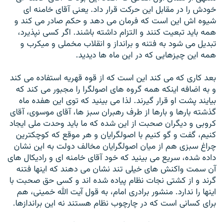
خودش را در مقابل اين حرکت قرار داد. يعنی آقای خامنه ای
شيوه اش اين است که فرمان می دهد و حکم صادر می کند و
همه بايد تبعيت کنند و التزام داشته باشند. اگر کسی نپذيرد،
تبديل می شود به فتنه و برانداز و انقلاب مخملی و ميکرب و
همه اين چيزهايی که در اين ماه ها ديديد.
بعد کاری که می کند اين است که از قوه قهريه استفاده می کند
و به اضافه اينکه همه گروه های اصولگرا را مجبور می کند که
بيايند پشت او قرار گيرند. لذا می بينيد که توی اين هفده ماه
گذشته بارها و بارها از طرف رهبران سبز ها، آقای موسوی، آقای
کروبی و ديگران صحبت از اين شده که ما بايد وحدت ملی ايجاد
کنيم، گفت و گو کنيم با اصولگرايان و هر موقع که کوچکترين
چراغ سبزی هم از ميان اصولگرايان مخالف دولت به اين نشان
داده شده، سريع می بينيد که خود آقای خامنه ای و راديکال های
آن سمت واکنش های خيلی تند نشان می دهند که اينها فتنه
گرند و از کشتی نجات نظام پياده شده اند و کسی حق صحبت با
اينها را ندارد. منشور برادری امام، به قول آيت الله خمينی، هم
برای کسانی است که در چارچوب نظام هستند نه اين براندازها.