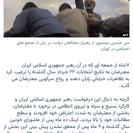
زبان‌های دیگر
میر حسین موسوی، از رهبران مخالفان دولت، در یکی از تجمع های
اعتراضی در تهران
۱۷ماه از جمعه ای که در آن رهبر جمهوری اسلامی ايران
معترضان به نتايج انتخابات ۲۲ خرداد سال گذشته را ترغيب کرد
به تظاهرات خيابانی پايان دهند و رواج سرکوبی معترضان می
گذرد.
گرچه به دنبال اين درخواست رهبر جمهوری اسلامی ايران و
کارکرد بسيج و سپاه و نيروی انتظامی در برخورد با معترضان،
بخشی از معترضان به شدت اعتراض خود افزودند و سطح
مطالبات خود را بالا بردند، اينک ده ماه پس از عاشورای خونين
سال گذشته و ۹ ماه پس از محقق نشدن پيش بينی اين بخش از