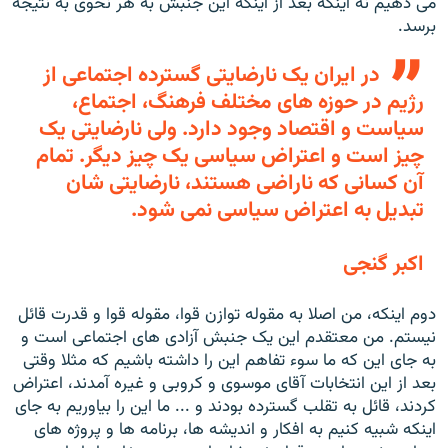
می دهيم نه اينکه بعد از اينکه اين جنبش به هر نحوی به نتيجه
برسد.
در ايران يک نارضايتی گسترده اجتماعی از
رژيم در حوزه های مختلف فرهنگ، اجتماع،
سياست و اقتصاد وجود دارد. ولی نارضايتی يک
چيز است و اعتراض سياسی يک چيز ديگر. تمام
آن کسانی که ناراضی هستند، نارضايتی شان
تبديل به اعتراض سياسی نمی شود.
اکبر گنجی
دوم اینکه، من اصلا به مقوله توازن قوا، مقوله قوا و قدرت قائل
نيستم. من معتقدم اين يک جنبش آزادی های اجتماعی است و
به جای اين که ما سوء تفاهم اين را داشته باشيم که مثلا وقتی
بعد از اين انتخابات آقای موسوی و کروبی و غيره آمدند، اعتراض
کردند، قائل به تقلب گسترده بودند و ... ما اين را بياوريم به جای
اينکه شبيه کنيم به افکار و انديشه ها، برنامه ها و پروژه های