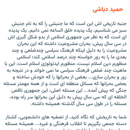
حمید دباشی
جنبه تاريخی اش اين است که ما جنبشی را که به نام جنبش
سبز می شناسيم، يک پديده خلق الساعه نمی دانيم. يک پديده
ای است که به نظر من جمهوری اسلامی از بدو شکل گيری اش
در سی سال پيش، بحران مشروعيت داشته که اين بحران
مشروعيت را به دليل اينکه فرهنگ سياسی چندضلعی و چند
بعدی ما را به زور خواسته چند درصد اسلامی کند؛ اسلامی
منظورم دين اسلام نيست، منظورم ايدئولوژی اسلام است، اين با
ماهيت چند ضلعی فرهنگ سياسی ما نمی خواند و در نتيجه به
زور و بحران سازی... بعضی از بحرانها را که خودش ساخته و
بعضی بحرانها که مسائل منطقه ای است و از همه مهمتر مسئله
جنگی که پيش آمده... اين مسئله اصلی، اين جمهوری ناقص
الخلقه ای که سی سال پيش به دليل اين بحرانها سر راه بوده،
مسئله را در طول سی سال گذشته هميشه داشته.
شما به تاريخش که نگاه کنيد، از تصفيه های دانشجويی، کشتار
دسته جمعی بگيريم تا انقلاب فرهنگی و غيره... هميشه مسئله