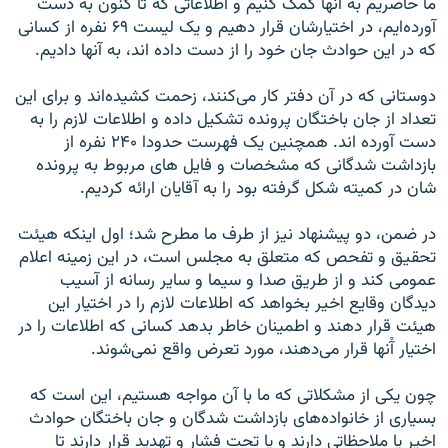
ما حاضريم به آنها کمک کنيم و اطلاعاتی که تا کنون به دست
آورده‌ايم، در اختيارشان قرار دهيم و يک ليست ۶۹ نفره از کسانی
که در اين حوادث جان خود را از دست داده اند، به آنها داديم.
دوستانی که در آن دفتر کار می‌کنند، زحمت کشيده‌اند و برای اين
تعداد از جان باختگان پرونده تشکيل داده و اطلاعات لازم را به
دست آورده اند. همچنين يک فهرست حدودا ۲۴۰ نفره از
بازداشت شدگانی که مشخصات و فايل های مربوط به پرونده
شان در کميته شکل گرفته بود را به آقايان ارائه کرديم.
در ضمن، دو پيشنهاد نيز از طرف ما مطرح شد؛ اول اينکه هيئت
تحقيق و تفحص که متعلق به مجلس است، در اين زمينه اعلام
عمومی کند و از طريق صدا و سيما و ساير رسانه از آسيب
ديدگان وقايع اخير بخواهد که اطلاعات لازم را در اختيار اين
هيئت قرار دهند و اطمينان خاطر بدهد کسانی که اطلاعات را در
اختيار آْنها قرار می‌دهند، مورد تعرض واقع نمی‌شوند.
چون يکی از مشکلاتی که ما با آن مواجه هستيم، اين است که
بسياری از خانواده‌های بازداشت شدگان و جان باختگان حوادث
اخير يا ملاحظاتی دارند و يا تحت فشار و تهديد قرار دارند تا