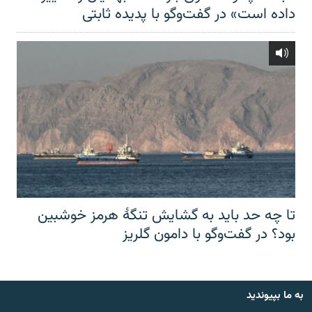
داده است» در گفت‌وگو با پدیده ثابتی
تا چه حد باید به گشایش تنگهٔ هرمز خوشبین
بود؟ در گفت‌وگو با دامون گلریز
به ما بپیوندید