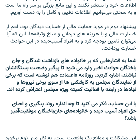
اطلاعات خود را منتشر نکنند و اين مانع بزرگی بر سر راه ما است
و به سختی می‌توانيم اطلاعات دقيق و کامل را به دست آوريم.
پيشنهاد دوم در مورد حمايت مالی از خسارت ديدگان بود، اعم از
خسارات مالی و يا هزينه های درمانی و مبلغ وثيقه‌ها. اين که آيا
می‌توان تامين بودجه کرد و به افراد آسيب‌ديده در اين حوادث
خسارت پرداخت.
شما به فشارهايی که بر خانواده های بازداشت شدگان و جان
باختگان حوادث اخير وارد می شود تا پيگير وضعيت بستگانشان
نباشند، اشاره کرديد. روزنامه «اعتماد» هم نوشته است که برخی
از نمايندگان مجلس به کارشکنی ها از سوی برخی نيروها و
نهادها در رابطه با فعاليت کميته ويژه مجلس اعتراض کرده اند.
با اين حساب، فکر می کنيد تا چه اندازه روند پيگيری و احيای
حق افراد آسيب ديده و خانواده‌های جان‌باختگان موفقيت‌آميز
باشد؟
اين مشکلات و موانع يک واقعيت است. به نظر من، نوع برخورد