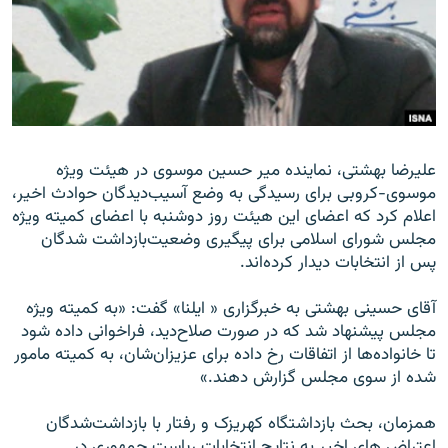
زبان‌های دیگر
عليرضا بهشتی، نماينده مير حسين موسوی در هيئت ويژه
موسوی-کروبی برای رسیدگی به وضع آسيب‌‌ديدگان حوادث اخير،
اعلام کرد که اعضای اين هيئت روز دوشنبه با اعضای کميته ويژه
مجلس شورای اسلامی برای پيگيری وضعيت‌بازداشت شدگان
پس از انتخابات ديدار کرده‌اند.
آقای حسينی بهشتی به خبرگزاری « ايلنا» گفت: «به کميته ويژه
مجلس پيشنهاد شد که در صورت صلاح‌ديد، فراخوانی داده شود
تا خانواده‌ها از اتفاقات رخ داده برای عزيزان‌شان، به کميته مامور
شده از سوی مجلس گزارش دهند.»
همزمان، بحث بازداشتگاه کهريزک و رفتار با بازداشت‌شدگان
اعتراض های اخير به نتايج انتخابات رياست جمهوری در