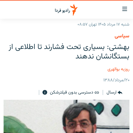
ینک‌های
ابلیت
سترسی
شنبه ۱۷ مرداد ۱۴۰۵ تهران ۰۸:۵۷
ازگشت
صفحه اصلی
سیاسی
ازگشت
ایران
بهشتی: بسیاری تحت فشارند تا اطلاعی از
ه
نوی
جهان
بستگانشان ندهند
صلی
رادیو
فتن
روزبه بوالهری
ه
پادکست
انتخاب کنید و بشنوید
فحه
۲۰/مرداد/۱۳۸۸
چندرسانه‌ای
برنامه‌های رادیویی
ستجو
ارسال
دسترسی بدون فیلترشکن
زنان فردا
فرکانس‌ها
گزارش‌های تصویری
گزارش‌های ویدئویی
English
به ما بپیوندید