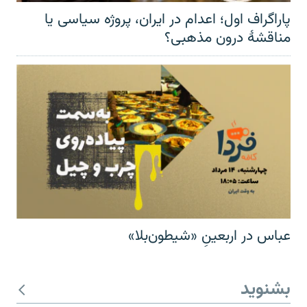
پاراگراف اول؛ اعدام در ایران، پروژه سیاسی یا
مناقشهٔ درون مذهبی؟
عباس در اربعینِ «شیطون‌بلا»
بشنوید