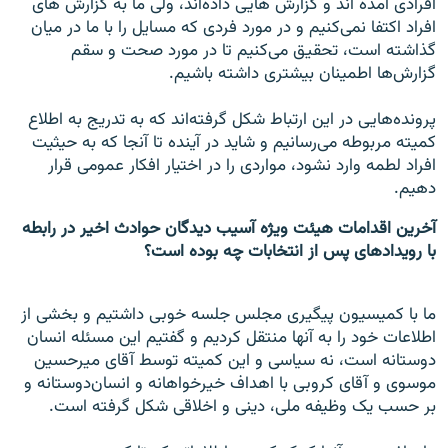
افرادی آمده اند و گزارش هايی داده‌اند، ولی ما به گزارش های
افراد اکتفا نمی‌کنيم و در مورد فردی که مسايل را با ما در ميان
گذاشته است، تحقيق می‌کنيم تا در مورد صحت و سقم
گزارش‌ها اطمينان بيشتری داشته باشيم.
پرونده‌هايی در اين ارتباط شکل گرفته‌اند که به تدريج به اطلاع
کميته مربوطه می‌رسانيم و شايد در آينده تا آنجا که به حيثيت
افراد لطمه وارد نشود، مواردی را در اختيار افکار عمومی قرار
دهيم.
آخرين اقدامات هيئت ويژه آسيب ديدگان حوادث اخير در رابطه
با رويدادهای پس از انتخابات چه بوده است؟
ما با کميسيون پيگيری مجلس جلسه خوبی داشتيم و بخشی از
اطلاعات خود را به آنها منتقل کرديم و گفتيم اين مسئله انسان
دوستانه است، نه سياسی و اين کميته توسط آقای ميرحسين
موسوی و آقای کروبی با اهداف خيرخواهانه و انسان‌دوستانه و
بر حسب يک وظيفه ملی، دينی و اخلاقی شکل گرفته است.