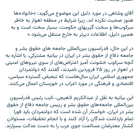
آقای وشاهی در مورد دليل اين موضوع می‌گويد: «خانواده‌ها
هنوز صحبت نکرده اند، زيرا شرايط در منطقه اهواز به خاطر
سرکوب‌ها و سخت گيریهای حکومت، بسيار سخت است و به
همين دليل، اطلاعات ديرتر به خارج منتقل می‌شود.»
در اين حال، فدراسيون بين‌المللی جامعه های حقوق بشر و
جامعه دفاع از حقوق بشر در ايران در بيانيه مشترکی، با اشاره به
آنچه سرکوب خشونت آميز اعتراض‌های از سوی نيروهای امنيتی
در اهواز در روز ۲۵ فروردين ناميدند، گفتند که دولتمردان
جمهوری اسلامی ايران سال‌هاست که تبعيض گسترده سياسی،
اقتصادی و فرهنگی در مورد اعراب در خوزستان اعمال می‌کنند.
اين بيانيه به نقل از عبدالکريم لاهيجی، نايب رئيس فدراسيون
بين‌المللی جامعه‌های حقوق بشر و رييس جامعه دفاع از حقوق
بشر در ايران، خواستار آن شده است که دولتمردان بايد فورا
تمام بازداشت شدگان را آزاد کنند و با انجام تحقيقات، مسئولان
کشتار معترضان مسالمت جوی عرب را به دست عدالت بسپارند.