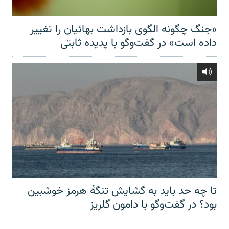
«جنگ چگونه الگوی بازداشت بهائیان را تغییر
داده است» در گفت‌وگو با پدیده ثابتی
تا چه حد باید به گشایش تنگهٔ هرمز خوشبین
بود؟ در گفت‌وگو با دامون گلریز