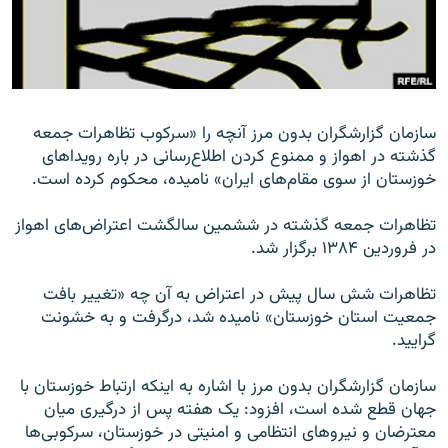
زبان‌های دیگر
سازمان گزارشگران بدون مرز آنچه را «سرکوب تظاهرات جمعه
گذشته در اهواز و ممنوع کردن اطلاع‌رسانی در باره رويداهای
خوزستان از سوی مقام‌های ايران» ناميده، محکوم ‌کرده است.
تظاهرات جمعه گذشته در ششمين سالگشت اعتراض‌های اهواز
در فروردين ۱٣٨۴ برگزار شد.
تظاهرات شش سال پيش در اعتراض به آن چه «تغيير بافت
جمعيت استان خوزستان» ناميده شد، درگرفت و به خشونت
گراييد.
سازمان گزارشگران بدون مرز با اشاره به اينکه ارتباط خوزستان با
جهان قطع شده است، افزود: يک هفته پس از درگيری ميان
معترضان و نيروهای انتظامی و امنيتی در خوزستان، سرکوبی‌ها