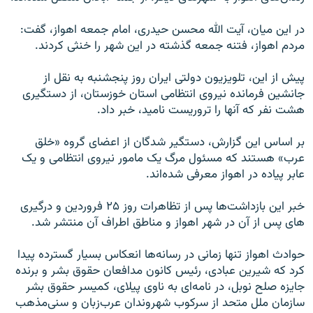
در اين ميان، آيت الله محسن حيدری، امام جمعه اهواز، گفت:
مردم اهواز، فتنه جمعه گذشته در اين شهر را خنثی کردند.
پيش از اين، تلويزيون دولتی ايران روز پنجشنبه به نقل از
جانشين فرمانده نيروی انتظامی استان خوزستان، از دستگيری
هشت نفر که آنها را تروريست ناميد، خبر داد.
بر اساس اين گزارش، دستگير شدگان از اعضای گروه «خلق
عرب» هستند که مسئول مرگ يک مامور نيروی انتظامی و يک
عابر پياده در اهواز معرفی شده‌اند.
خبر اين بازداشت‌ها پس از تظاهرات روز ۲۵ فروردين و درگيری
های پس از آن در شهر اهواز و مناطق اطراف آن منتشر شد.
حوادث اهواز تنها زمانی در رسانه‌ها انعکاس بسیار گسترده پيدا
کرد که شيرين عبادی، رئيس کانون مدافعان حقوق بشر و برنده
جايزه صلح نوبل، در نامه‌ای به ناوی پيلای، کميسر حقوق بشر
سازمان ملل متحد از سرکوب شهروندان عرب‌زبان و سنی‌مذهب