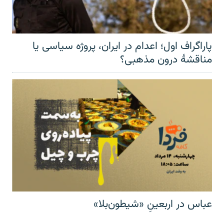
پاراگراف اول؛ اعدام در ایران، پروژه سیاسی یا
مناقشهٔ درون مذهبی؟
عباس در اربعینِ «شیطون‌بلا»