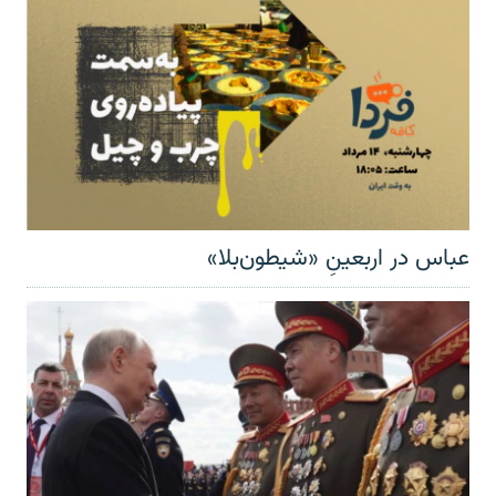
عباس در اربعینِ «شیطون‌بلا»