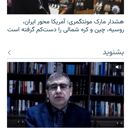
هشدار مارک مونتگمری: آمریکا محور ایران،
روسیه، چین و کره شمالی را دست‌کم گرفته است
بشنوید