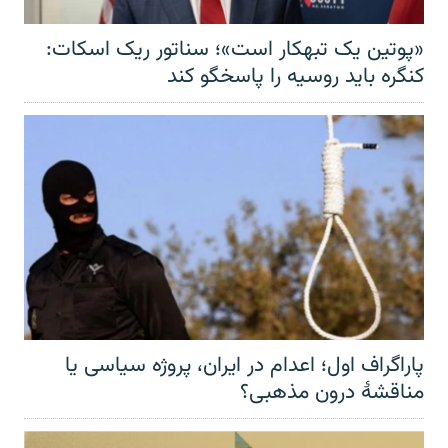
«پوتین یک تبهکار است»؛ سناتور ریک اسکات:
کنگره باید روسیه را پاسخگو کند
پاراگراف اول؛ اعدام در ایران، پروژه سیاسی یا
مناقشهٔ درون مذهبی؟