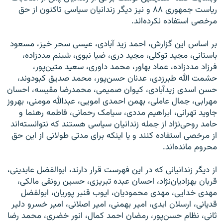
ریاست جمهوری ۸۸ و نیز دیگر زندانیان سیاسی تاکنون از حق
مرخصی استفاده نکرده‌اند.
بر اساس این گزارش، احمد زید آبادی، عیسی سحر خیز، مسعود
باستانی، مجید توکلی، مجید دری، ضیا نبوی، شبنم مددزاده،
فرزاد مددزاده، عماد بهاور، محمد داوری، سعید متین‌پور،
حشمت الله طبرزدی، عدنان حسن‌پور، محمد صدیق کبودوند،
حسن اسدی زیدآبادی، کیوان صمیمی، محمدرضا مقیسه، احسان
مهرابی، جمال عاملی، بهمن احمدی امویی، عبدالله مومنی، بهروز
جاوید تهرانی، ابراهیم مددی، سیامک رحمانی، فاطمه رهنما و
حامد روحی‌نژاد از جمله زندانیان سیاسی هستند که نتوانسته‌اند
از مرخصی استفاده کنند و یا اینکه برای مدتی طولانی از این حق
محروم مانده‌اند.
از دیگر زندانیانی که در این فهرست قرار دارند، ابوالفضل عابدینی،
قربان بهزادیان‌نژاد، احسان عبده تبریزی، حسین رونقی مالکی،
مهدی خدایی، مهدی محمودیان، ایوب قنبر پوریان، ابولفضل
قدیانی، ارسلان ابدی، امیر بهمنی، امیر اصلانی، امیر خسرو دلیر
ثانی، نظام حسن‌پور، رمضان احمد کمال، انور خضری، محمد رضا