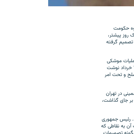
یه گروه حکومت
 روز پیشتر،
 تصمیم گرفته
عملیات موشکی
موسوم به «لیله القدر» علیه گروه حکومت اسلامی در استان دیرالزور سوریه در روز ۲۸ خرداد نوشت
لح و تحت امر
الله خمینی در تهران
امی مسئولیت این حملات را که ۱۷ کشته و ۵۰ زخمی بر جای گذاشت،
ت. رئیس جمهوری
 آن به نقاطی که
ینگونه تصمیمات