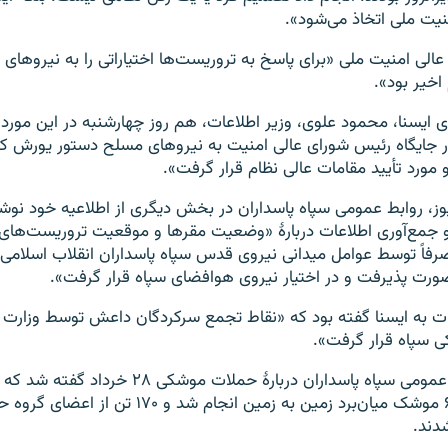
نیت ملی اتخاذ می‌شود».
عالی امنیت ملی «برای پاسخ به تروریست‌ها اختیاراتی را به نیروهای
خیر بود». ‏
ی ایسنا، محمود علوی، وزیر اطلاعات، هم روز چهارشنبه در این مور
 جایگاه رئیس شورای عالی امنیت به نیروهای مسلح دستور یورش کوب
مورد تأیید مقامات عالی نظام قرار گرفت».
وز، روابط عمومی سپاه پاسداران در بخش دیگری از اطلاعیه خود نو
 جمع‌آوری اطلاعات دربارهٔ «وضعیت مقرها و موقعیت تروریست‌های 
صرفاً توسط عوامل میدانی نیروی قدس سپاه پاسداران انقلاب اسلامی 
رت پذیرفت و در اختیار نیروی هوافضای سپاه قرار گرفت».
ات به ایسنا گفته بود که «نقاط تجمع سرکردگان داعش توسط وزارت 
ی سپاه قرار گرفت».
در اطلاعیه روابط عمومی سپاه پاسداران دربارهٔ حملات موش
موفق» با شلیک ۶ موشک میان‌برد زمین به زمین انجام شد
دند.