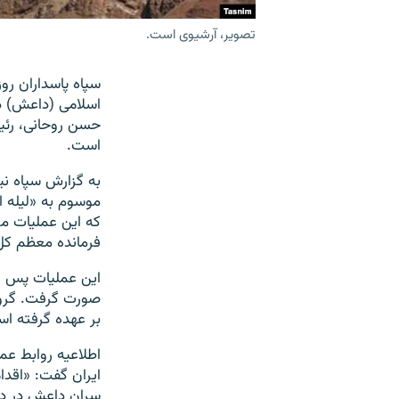
تصویر، آرشیوی است.
اسلامی (داعش) د
حسن روحانی، رئیس
است.
به گزارش سپاه نی
که این عملیات م
فرمانده معظم کل 
بر عهده گرفته ا
اطلاعیه روابط ع
ایران گفت: «اقدا
سران داعش در دیر