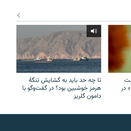
شت
تا چه حد باید به گشایش تنگهٔ
» در
هرمز خوشبین بود؟ در گفت‌وگو با
دامون گلریز