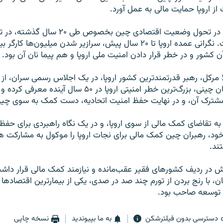
از اروپا حمایت مالی به عمل آورد.
نکته شگفت‌انگیز در تحول وضعیت اقتصادی چین بخصو
به این کشور است. نگرانی عمده اروپا تا ۲۰ سال پیش، سرازیر شدن میلیون‌ها 
ن کشور و در خطر قرار دادن امنیت ملی اروپا و هم پیما نان آن بود.
گلا مرکل، رهبر قدرتمند‌ترین کشور اروپا، در یک اجلاس رسمی سران، ا
را، به جای گرسنگان چینی، بزرگ‌ترین خطر امنیتی اروپا در ۵۰ سال
مشترک آن، و در نهایت حفظ امنیت اتحادیه، دست کمک به سوی چین 
ه تقاضای کمک مالی از سوی اروپا، و در یک نگاه راهبردی برای حفظ با
خود، رهبران چین کمک مالی برای نجات اروپا را موکول به مشارکت 
ند.
 سال پیش در ردیف کشور‌های فقیر عقب‌مانده و نیازمند کمک مالی قرار د
ان، با رنج بردن از تورم چند صد در صدی، یکی از بیمار‌ترین اقتصاد‌ها 
 توسعه صاحب بود.
دسترسی بدون فیلترشکن
به ما بپیوندید
نسخه چاپی