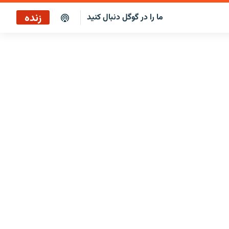
زنده
ما را در گوگل دنبال کنید
بازپخش کافه فردا
پخش رادیویی
پخش آنلاین
پخش ماهواره‌ای