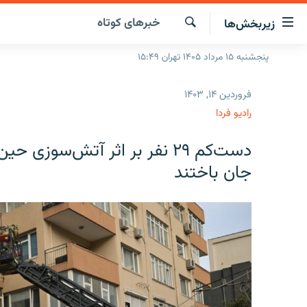
ینک‌های
خبرهای کوتاه
زیربخش‌ها
ابلیت
سترسی
جستجو
پنجشنبه ۱۵ مرداد ۱۴۰۵ تهران ۱۵:۴۹
صفحه اصلی
ازگشت
ایران
ازگشت
فروردین ۱۴, ۱۴۰۳
ه
جهان
رادیو فردا
نوی
صلی
رادیو
دست‌کم ۲۹ نفر بر اثر آتش‌سوز
فتن
پادکست
انتخاب کنید و بشنوید
ه
جان باختند
فحه
چندرسانه‌ای
برنامه‌های رادیویی
ستجو
زنان فردا
فرکانس‌ها
گزارش‌های تصویری
گزارش‌های ویدئویی