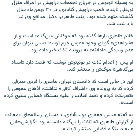
به وسیله اتوبوس در جریان تجمعات دراویش در اطراف منزل
نورعلی تابنده، قطب دراویش گنابادی، در ۳۰ بهمن‌ماه سال
گذشته متهم شده بود، زینب طاهری، وکیل مدافع وی نیز
بازداشت شد.
خانم طاهری بارها گفته بود که موکلش «بی‌گناه» است و از
«شواهدی» گویای وجود «عزمی جزم توسط دستی پنهان برای
عدم رسیدگی عادلانه» به پرونده ثلاث خبر داده بود.
او پس از اعدام ثلاث در توئیترش نوشت که قصد دارد «اسناد
بی‌گناهی» موکلش را منتشر کند.
این در حالی است که دادستان تهران، طاهری را فردی معرفی
کرده که به پرونده وی «اشراف کافی» نداشته، اذهان عمومی را
«تحریک» کرده و «ضد انقلاب را علیه دستگاه قضایی بسیج کرده
است».
به گفته عباس جعفری دولت‌آبادی، دادستان، رسانه‌های «معاند»
از گزارش طاهری که ثلاث را بی‌گناه دانسته بود «گزارشی‌هایی
علیه دستگاه قضایی منتشر کردند».