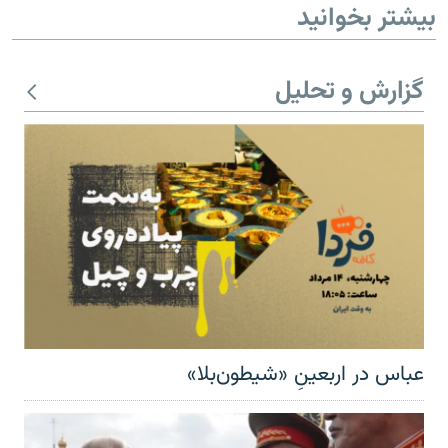
بیشتر بخوانید
گزارش و تحلیل
عباس در اربعینِ «شیطون‌بلا»