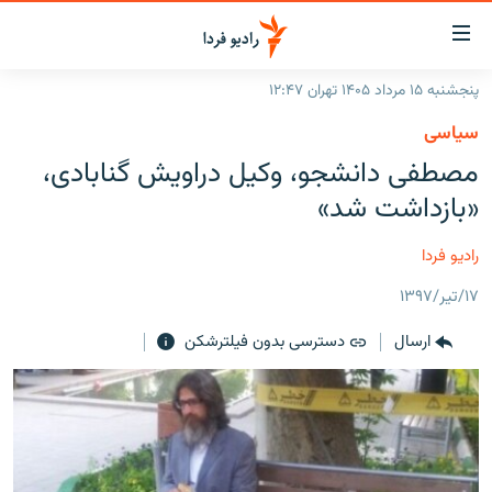
ینک‌های
ابلیت
سترسی
پنجشنبه ۱۵ مرداد ۱۴۰۵ تهران ۱۲:۴۷
ازگشت
صفحه اصلی
سیاسی
ازگشت
ایران
مصطفی دانشجو، وکیل دراویش گنابادی،
ه
نوی
جهان
«بازداشت شد»
صلی
رادیو
فتن
رادیو فردا
ه
پادکست
انتخاب کنید و بشنوید
فحه
۱۷/تیر/۱۳۹۷
چندرسانه‌ای
برنامه‌های رادیویی
ستجو
ارسال
دسترسی بدون فیلترشکن
زنان فردا
فرکانس‌ها
گزارش‌های تصویری
گزارش‌های ویدئویی
English
به ما بپیوندید