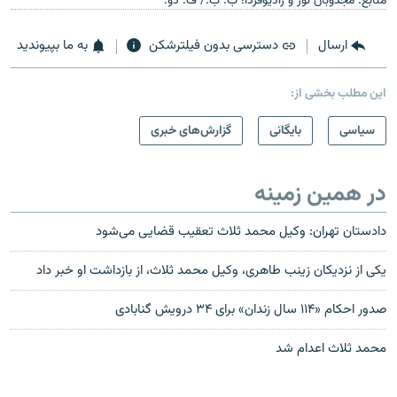
منابع: مجذوبان نور و رادیوفردا؛ ب. ب./ ف. دو.
ارسال
دسترسی بدون فیلترشکن
به ما بپیوندید
این مطلب بخشی از:
سیاسی
بایگانی
گزارش‌های خبری
در همین زمینه
دادستان تهران: وکیل محمد ثلاث تعقیب قضایی می‌شود
یکی از نزدیکان زینب طاهری، وکیل محمد ثلاث، از بازداشت او خبر داد
صدور احکام «۱۱۴ سال زندان» برای ۳۴ درویش گنابادی
محمد ثلاث اعدام شد