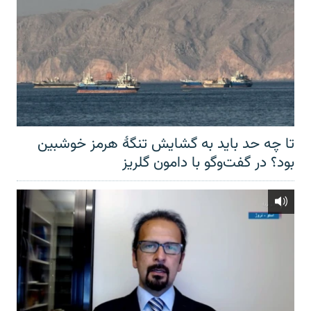
تا چه حد باید به گشایش تنگهٔ هرمز خوشبین
بود؟ در گفت‌وگو با دامون گلریز