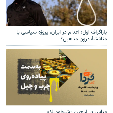
پاراگراف اول؛ اعدام در ایران، پروژه سیاسی یا
مناقشهٔ درون مذهبی؟
عباس در اربعینِ «شیطون‌بلا»