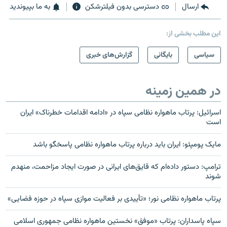
ارسال
دسترسی بدون فیلترشکن
به ما بپیوندید
این مطلب بخشی از:
سیاسی
بایگانی
گزارش‌های خبری
در همین زمینه
اسرائیل: پرتاب ماهواره نظامی سپاه در «ادامه اقدامات خطرناک» ایران
است
مایک پومپئو: ایران باید درباره پرتاب ماهواره نظامی پاسخگو باشد
ترامپ: دستور داده‌ام که قایق‌های ایرانی در صورت ایجاد مزاحمت، منهدم
شوند
پرتاب ماهواره نظامی نور؛ «تأییدی بر فعالیت موازی سپاه در حوزه فضایی»
سپاه پاسداران: پرتاب «موفق» نخستین ماهواره نظامی جمهوری اسلامی