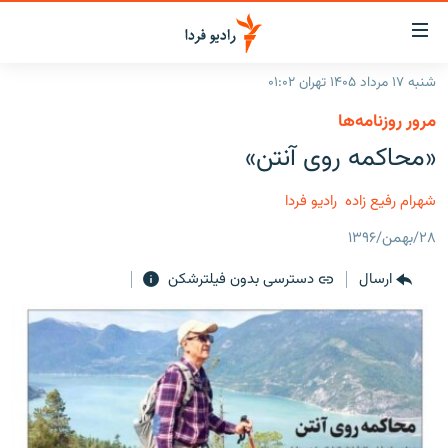
ینک‌های
ابلیت
سترسی
شنبه ۱۷ مرداد ۱۴۰۵ تهران ۰۱:۰۲
ازگشت
صفحه اصلی
مرور روزنامه‌ها
ازگشت
ایران
«محاکمه روی آنتن»
ه
نوی
جهان
صلی
شهرام رفیع زاده
رادیو فردا
رادیو
فتن
۲۸/بهمن/۱۳۹۶
ه
پادکست
انتخاب کنید و بشنوید
فحه
ارسال
دسترسی بدون فیلترشکن
چندرسانه‌ای
برنامه‌های رادیویی
ستجو
زنان فردا
فرکانس‌ها
گزارش‌های تصویری
گزارش‌های ویدئویی
English
به ما بپیوندید