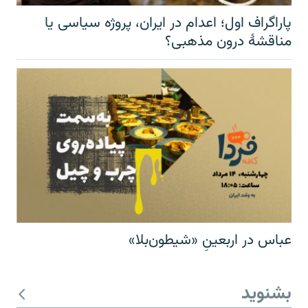
پاراگراف اول؛ اعدام در ایران، پروژه سیاسی یا
مناقشهٔ درون مذهبی؟
عباس در اربعینِ «شیطون‌بلا»
بشنوید