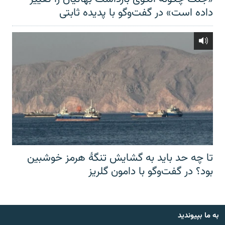
داده است» در گفت‌وگو با پدیده ثابتی
تا چه حد باید به گشایش تنگهٔ هرمز خوشبین
بود؟ در گفت‌وگو با دامون گلریز
به ما بپیوندید