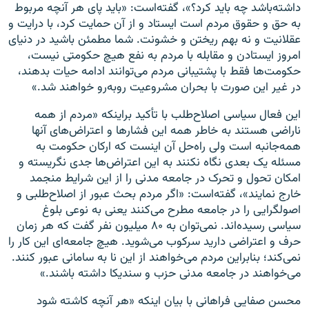
داشته‌باشد چه باید کرد؟»، گفته‌است: «باید پای هر آنچه مربوط
به حق و حقوق مردم است ایستاد و از آن حمایت کرد، با درایت و
عقلانیت و نه بهم ریختن و خشونت. شما مطمئن باشید در دنیای
امروز ایستادن و مقابله با مردم به نفع هیچ حکومتی نیست،
حکومت‌ها فقط با پشتیبانی مردم می‌توانند ادامه حیات بدهند،
در غیر این صورت با بحران مشروعیت روبه‌رو خواهند شد.»
این فعال سیاسی اصلاح‌طلب با تأکید براینکه «مردم از همه
ناراضی هستند به خاطر همه این فشارها و اعتراض‌های آنها
همه‌جانبه است ولی راه‌حل آن اینست که ارکان حکومت به
مسئله یک بعدی نگاه نکنند به این اعتراض‌ها جدی نگریسته و
امکان تحول و تحرک در جامعه مدنی را از این شرایط منجمد
خارج نمایند»، گفته‌است: «اگر مردم بحث عبور از اصلاح‌طلبی و
اصولگرایی را در جامعه مطرح می‌کنند یعنی به نوعی بلوغ
سیاسی رسیده‌اند. نمی‌توان به ۸۰ میلیون نفر گفت که هر زمان
حرف و اعتراضی دارید سرکوب می‌شوید. هیچ جامعه‌ای این کار را
نمی‌کند؛ بنابراین مردم می‌خواهند از این نا به سامانی عبور کنند.
می‌خواهند در جامعه مدنی حزب و سندیکا داشته باشند.»
محسن صفایی فراهانی با بیان اینکه «هر آنچه کاشته شود