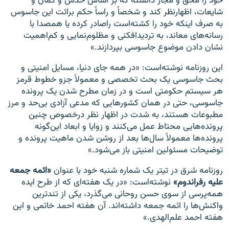
خود را محق و مجاز دانسته که بر اساس حدس و گمان و
شایعات، اظهارنظر کند و شخصاً و راساً حکم برائت این جاسوس
به صرف اینکه خود را کشته‌است راصادر کرده یا همصدا با
رسانه‌های معاند، به تردیدافکنی و مظلوم‌نمایی و کم‌اهمیت
نشان دادن موضوع جاسوسی بپردازند.»
این روزنامه نوشته‌است: «در همه جای دنیا، مسایل امنیتی و
بحث جاسوسی یک بحث تخصصی و معمولاً جزو خطوط قرمز
هر سیستم حکومتی است و در زمان مطرح شدن یک پرونده
جاسوسی، حتی در همان کشورهایی که مدعی آزادی بی‌حد و مرز
مطبوعات هستند، به شدت در اظهار نظر درخصوص چنین
پرونده‌هایی محتاط عمل می‌کنند و زوایا و ابعاد این‌گونه
پرونده‌ها معمولاً سال‌ها بعد از روشن شدن ماهیت پرونده و
توضیحات مسئولین امنیتی باز می‌شود.»
روزنامه شرق در تیتر یک شماره شنبه خود با عنوان
«ائمه جمعه
علیه رفراندوم»
نوشته‌است: «در یک هفته‌ای که از طرح ایده
همه‌پرسی از سوی حسن روحانی می‌گذرد، یکی از تندترین
واکنش‌ها را ائمه جمعه داشته‌اند. آن هفته احمد خاتمی و این
هفته احمد علم‌الهدی.»