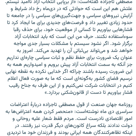
مصطفی تاجزاده گفته‌است: «از برپایی انتخاب آزاد ناامید نیستم.
علتش هم این است که حوادثی که در دی‌ماه رخ داد شرایط و
آرایش نیروهای سیاسی و جهت‌گیری‌های سیاسی را در جامعه تا
حدود زیادی تغییر داد و فرصت‌های جدیدی برای ما ایجاد کرد تا
فشارهایی بیاوریم تا کسانی از موقعیت خود، برای حذف رقبا
سوءاستفاده نکنند. حرف من این است که باید انتخابات آزاد
برگزار شود. اگر نشود سیستم با مشکلات بسیار جدی مواجه
خواهد شد و می‌تواند بی‌ثباتی آن را تهدید می‌کند. امروز به
عنوان یک ضرورت برای حفظ نظم و ثبات سیاسی چاره‌ای نداریم
جز آنکه به سمت انتخابات آزاد پیش برویم و امیدواریم همه به
این ضرورت رسیده باشند چراکه اگر خدایی نکرده به نقطه نهایی
نرسیم فضای کشور به‌گونه‌ای است که ما به صورت فعال اعلام
کنیم در انتخابات شرکت نمی‌کنیم و از این طرف به جناح رقیب
فشار بیاوریم تا دست از قانون‌شکنی بردارد.»
روزنامه جهان صنعت از قول مصطفی تاجزاده دربارهٔ اعتراضات
سراسری دی ماه نوشته‌است: «منحصر کردن همه اعتراض‌ها به
امور اقتصادی نادرست است. مردم فقط شعار علیه روحانی و
دولت ندادند بلکه سراغ کانون‌های دیگر قدرت نیز رفتند. در
اینکه تظاهرکنندگان همه ایرانی بودند و فرزندان خود ما تردیدی