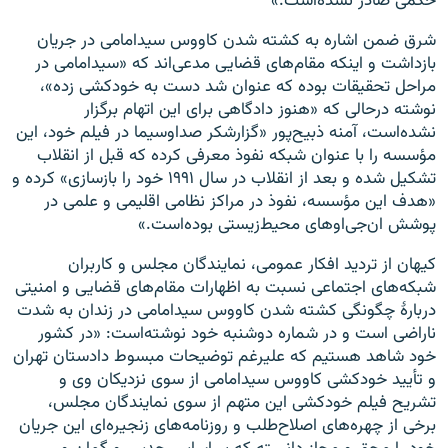
حکمی صادر نشده‌است.»
شرق ضمن اشاره به کشته شدن کاووس سیدامامی در جریان
بازداشت و اینکه مقام‌های قضایی مدعی‌اند که «سیدامامی در
مراحل تحقیقات بوده که عنوان شد دست به خودکشی زده»،
نوشته درحالی که «هنوز دادگاهی برای این اتهام برگزار
نشده‌است، آمنه ذبیح‌پور «گزارشکر صداوسیما در فیلم خود، این
مؤسسه را با عنوان شبکه نفوذ معرفی کرده که قبل از انقلاب
تشکیل شده و بعد از انقلاب در سال ۱۹۹۱ خود را بازسازی» کرده و
«هدف این مؤسسه، نفوذ در مراکز نظامی اقلیمی و علمی در
پوشش ان‌جی‌اوهای محیط‌زیستی بوده‌است.»
کیهان از تردید افکار عمومی، نمایندگان مجلس و کاربران
شبکه‌های اجتماعی نسبت به اظهارات مقام‌های قضایی و امنیتی
دربارهٔ چگونگی کشته شدن کاووس سیدامامی در زندان به شدت
ناراضی است و در شماره دوشنبه خود نوشته‌است: «در کشور
خود شاهد هستیم که علیرغم توضیحات مبسوط دادستان تهران
و تأیید خودکشی کاووس سیدامامی از سوی نزدیکان وی و
تشریح فیلم خودکشی این متهم از سوی نمایندگان مجلس،
برخی از چهره‌های اصلاح‌طلب و روزنامه‌های زنجیره‌ای این جریان