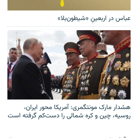
عباس در اربعینِ «شیطون‌بلا»
هشدار مارک مونتگمری: آمریکا محور ایران،
روسیه، چین و کره شمالی را دست‌کم گرفته است