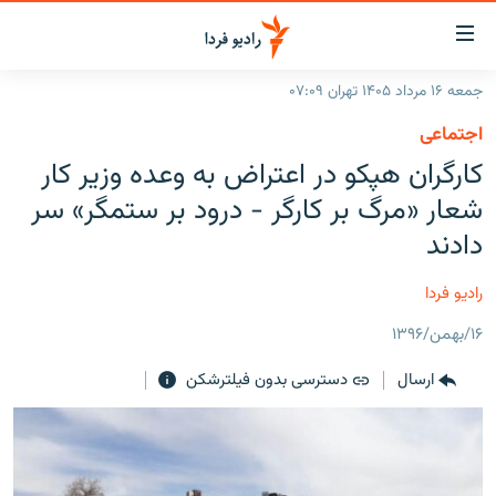
ینک‌های
ابلیت
سترسی
جمعه ۱۶ مرداد ۱۴۰۵ تهران ۰۷:۰۹
ازگشت
صفحه اصلی
اجتماعی
ازگشت
ایران
کارگران هپکو در اعتراض به وعده وزیر کار
ه
نوی
جهان
شعار «مرگ بر کارگر - درود بر ستمگر» سر
صلی
رادیو
دادند
فتن
ه
پادکست
انتخاب کنید و بشنوید
رادیو فردا
فحه
چندرسانه‌ای
برنامه‌های رادیویی
ستجو
۱۶/بهمن/۱۳۹۶
زنان فردا
فرکانس‌ها
گزارش‌های تصویری
ارسال
دسترسی بدون فیلترشکن
گزارش‌های ویدئویی
English
به ما بپیوندید