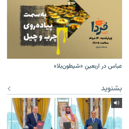
عباس در اربعینِ «شیطون‌بلا»
بشنوید