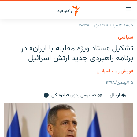
ینک‌های
ابلیت
سترسی
جمعه ۱۶ مرداد ۱۴۰۵ تهران ۲۰:۳۸
ازگشت
صفحه اصلی
سیاسی
ازگشت
ایران
تشکیل «ستاد ویژه مقابله با ایران» در
ه
نوی
جهان
برنامه راهبردی جدید ارتش اسرائیل
صلی
رادیو
فتن
فرنوش رام - اسرائیل
ه
پادکست
انتخاب کنید و بشنوید
فحه
۲۵/بهمن/۱۳۹۸
چندرسانه‌ای
برنامه‌های رادیویی
ستجو
ارسال
دسترسی بدون فیلترشکن
زنان فردا
فرکانس‌ها
گزارش‌های تصویری
گزارش‌های ویدئویی
English
به ما بپیوندید