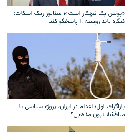
«پوتین یک تبهکار است»؛ سناتور ریک اسکات:
کنگره باید روسیه را پاسخگو کند
پاراگراف اول؛ اعدام در ایران، پروژه سیاسی یا
مناقشهٔ درون مذهبی؟