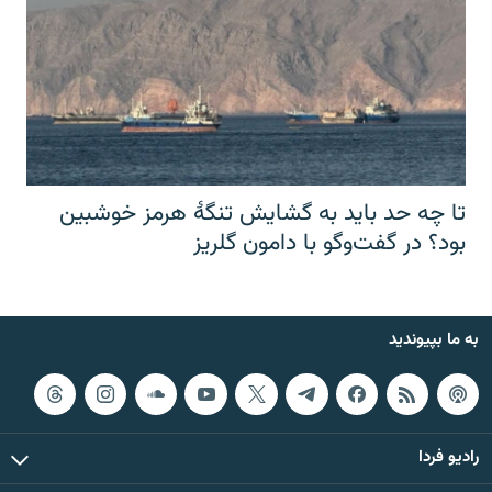
تا چه حد باید به گشایش تنگهٔ هرمز خوشبین
بود؟ در گفت‌وگو با دامون گلریز
به ما بپیوندید
رادیو فردا