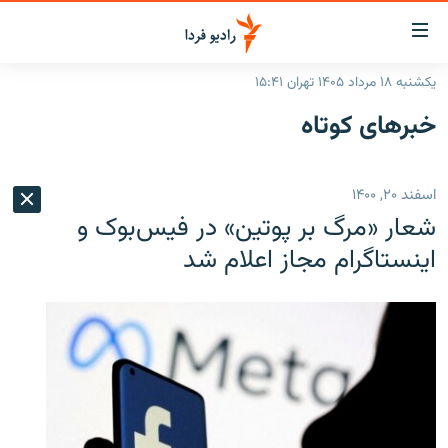
ینک‌های
ابلیت
سترسی
یکشنبه ۱۸ مرداد ۱۴۰۵ تهران ۱۵:۴۱
ازگشت
صفحه اصلی
خبرهای کوتاه
ازگشت
ایران
ه
نوی
جهان
اسفند ۲۰, ۱۴۰۰
صلی
رادیو
فتن
شعار «مرگ بر پوتین» در فیس‌بوک و
ه
پادکست
انتخاب کنید و بشنوید
اینستاگرام مجاز اعلام شد
فحه
چندرسانه‌ای
برنامه‌های رادیویی
ستجو
زنان فردا
فرکانس‌ها
گزارش‌های تصویری
گزارش‌های ویدئویی
English
به ما بپیوندید