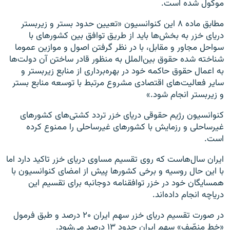
موکول شده است.
مطابق ماده ۸ این کنوانسیون «تعیین حدود بستر و زیربستر
دریای خزر به بخش‌ها باید از طریق توافق بین کشورهای با
سواحل مجاور و مقابل، با در نظر گرفتن اصول و موازین عموما
شناخته شده حقوق بین‌الملل به منظور قادر ساختن آن دولت‌ها
به اعمال حقوق حاکمه خود در بهره‌برداری از منابع زیربستر و
سایر فعالیت‌های اقتصادی مشروع مرتبط با توسعه منابع بستر
و زیربستر انجام شود.»
کنوانسیون رژیم حقوقی دریای خزر تردد کشتی‌های کشورهای
غیرساحلی و رزمایش با کشورهای غیرساحلی را ممنوع کرده
است.
ایران سال‌هاست که روی تقسیم مساوی دریای خزر تاکید دارد اما
با این حال روسیه و برخی کشورها پیش از امضای کنوانسیون با
همسایگان خود در خزر توافقنامه دوجانبه برای تقسیم این
دریاچه انجام داده‌اند.
در صورت تقسیم دریای خزر سهم ایران ۲۰ درصد و طبق فرمول
«خط منصّف» سهم ایران حدود ۱۳ درصد می‌شود.