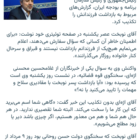
رئیس‌جمهوری و رئیس سازمان
برنامه و بودجه ایران، گزارش‌های
مربوط به بازداشت فرزندانش را
تکذیب کرد.
آقای نوبخت عصر یکشنبه در صفحه توئیتری خود نوشت: «برای
اطمينان خاطر آن کسانی که سؤال سفارش می‌دهند، اعلام
می‌نمايم هيچ‌یک از فرزندانم بازداشت نيستند و قبراق و سرحال
كنار خانواده روزگار می‌گذرانند».
واکنش وی به سوال یکی از خبرنگاران از غلامحسین محسنی
اژه‌ای، سخنگوی قوه قضائیه، در نشست روز یکشنبه وی است
که پرسیده بود: «آیا بازداشت پسر نوبخت با مقادیری سلاح و
مهمات را تایید می‌کنید یا نه؟»
آقای اژه‌ای بدون تکذیب این خبر گفت: «گاهی شما اسم می‌برید
که این کار ما را سخت می‌کند. البته شما تقصیری ندارید. در هر
حال هم شما و هم من معذور هستیم، اگر چیزی باشد دیر یا
زود مطلع می‌شویم».
آقای نوبخت که سخنگوی دولت حسن روحانی بود روز ۹ مرداد از