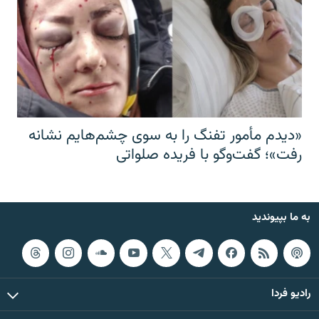
«دیدم مأمور تفنگ را به سوی چشم‌هایم نشانه
رفت»؛ گفت‌و‌گو با فریده صلواتی
به ما بپیوندید
رادیو فردا