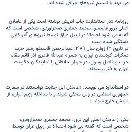
می برند يا تسليم نيروهای عراقی شده اند.
روزنامه «در استاندارد» چاپ اتریش نوشته است يکی از عاملان
اصلی ترور قاسملو، محمد جعفری صحراوردی، شخصی است که
گفته می شود احتمالا در اربيل عراق توسط نيروهای آمريکايی
دستگير شده است
در تاريخ ۱۳ ژوئن سال ۱۹۸۹، عبدالرحمن قاسملو رهبر حزب
دمکرات کردستان ايران به همراه عبدالله قادری آذر قائم مقام
حزب و فاضل رسول، در جريان ملاقاتی با نمايندگان حکومت
ايران به قتل رسيدند.
در استاندارد
می نويسد: «عاملان اين جنايت توانستند در سفارت
جمهوری اسلامی در وين مخفی شوند و با مداخله رژيم ايران، از
اتريش خارج شوند.»
يکی از عاملان اصلی اين ترور، محمد جعفری صحرارودی،
شخصی است که گفته می شود احتمالا در اربيل عراق توسط