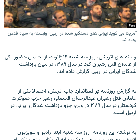
آمریکا می گوید ایرانی های دستگیر شده در اربیل، وابسته به سپاه قدس
زبان‌های دیگر
بوده اند
رسانه های اتريشی، روز سه شنبه ۱۶ ژانويه، از احتمال حضور يکی
از عاملان قتل رهبران کرد در سال ۱۹۸۹، در ميان بازداشت
شدگان ايرانی در اربيل گزارش داده اند.
به گزارش روزنامه
دِر استاندارد
چاپ اتريش، احتمالا يکی از
عاملان قتل رهبران عبدالرحمان قاسملو، رهبر حزب دموکرات
کردستان در سال ۱۹۸۹ در وين، جزو بازداشت شدگان ايرانی در
اربيل است.
به نوشته اين روزنامه، روز سه شنبه ابتدا راديو و تلويزيون
اتريش اين خبر را به نقل از يک رسانه آمريکايی بدون ذکر نام