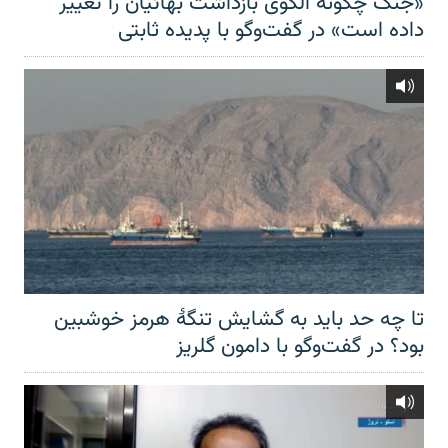
«جنگ چگونه الگوی بازداشت بهائیان را تغییر
داده است» در گفت‌وگو با پدیده ثابتی
تا چه حد باید به گشایش تنگهٔ هرمز خوشبین
بود؟ در گفت‌وگو با دامون گلریز