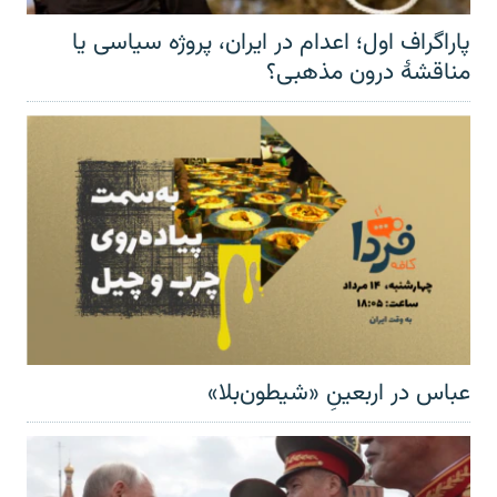
پاراگراف اول؛ اعدام در ایران، پروژه سیاسی یا
مناقشهٔ درون مذهبی؟
عباس در اربعینِ «شیطون‌بلا»