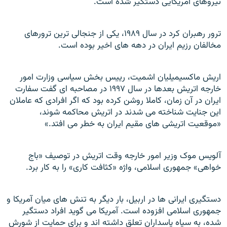
نيروهای آمريکايی دستگير شده است.
ترور رهبران کرد در سال ۱۹۸۹، يکی از جنجالی ترين ترورهای
مخالفان رزيم ايران در دهه های اخير بوده است.
اريش ماکسيميليان اشميت، رييس بخش سياسی وزارت امور
خارجه اتريش بعدها در سال ۱۹۹۷ در مصاحبه ای گفت سفارت
ايران در آن زمان، کاملا روشن کرده بود که اگر افرادی که عاملان
اين جنايت شناخته می شدند در اتريش محاکمه شوند،
«موقعیت اتريشی های مقيم ايران به خطر می افتد.»
آلويس موک وزير امور خارجه وقت اتريش در توصيف «باج
خواهی» جمهوری اسلامی، واژه «کثافت کاری» را به کار برد.
دستگيری ايرانی ها در اربيل، بار ديگر به تنش های ميان آمريکا و
جمهوری اسلامی افزوده است. آمريکا می گويد افراد دستگير
شده، به سپاه پاسداران تعلق داشته اند و برای حمايت از شورش