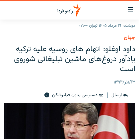
ینک‌های
ابلیت
سترسی
دوشنبه ۱۹ مرداد ۱۴۰۵ تهران ۰۷:۰۰
ازگشت
صفحه اصلی
جهان
ازگشت
ایران
داود اوغلو: اتهام های روسیه علیه ترکیه
ه
نوی
جهان
یادآور دروغ‌های ماشین تبلیغاتی شوروی
صلی
رادیو
است
فتن
ه
پادکست
انتخاب کنید و بشنوید
۱۳/آذر/۱۳۹۴
فحه
چندرسانه‌ای
برنامه‌های رادیویی
ستجو
ارسال
دسترسی بدون فیلترشکن
زنان فردا
فرکانس‌ها
گزارش‌های تصویری
گزارش‌های ویدئویی
English
به ما بپیوندید