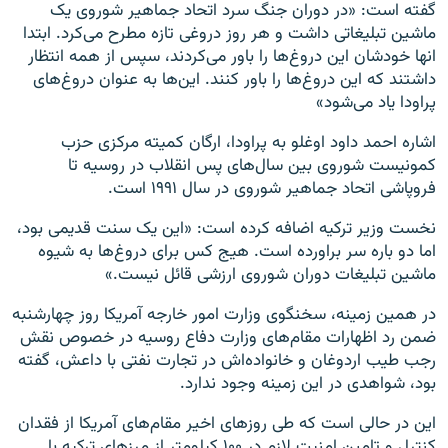
گفته است: «در دوران جنگ سرد اتحاد جماهیر شوروی یک
ماشین تبلیغاتی داشت و هر روز دروغی تازه مطرح می‌کرد. ابتدا
انها خودشان این دروغ‌ها را باور می‌کردند، سپس از همه انتظار
داشتند که این دروغ‌ها را باور کنند. این‌ها به عنوان دروغ‌های
پراودا یاد می‌شود»
اشاره احمد داود اوغلو به پراودا، ارگان کمیته مرکزی حزب
کمونیست شوروی بین سال‌های پس انقلاب در روسیه تا
فروپاشی اتحاد جماهیر شوروی در سال ۱۹۹۱ است.
نخست وزیر ترکیه اضافه کرده است: «این یک سنت قدیمی بود،
اما دو باره سر براورده است. هیج کس برای دروغ‌ها به شیوه
ماشین تبلیغات دوران شوروی ارزشی قائل نیست.»
در همین زمینه، سخنگوی وزارت امور خارجه آمریکا روز چهارشنبه
ضمن رد اظهارات مقام‌های وزارت دفاع روسیه در خصوص نقش
رجب طیب اردوغان و خانواده‌اش در تجارت نفتی با داعش، گفته
بود، شواهدی در این زمینه وجود ندارد.
این در حالی است که طی روزهای اخیر مقام‌های آمریکا از فقدان
کنترل و تامین امنیت لازم در ۱۰۰ کیلومتر از مرزهای ترکیه با