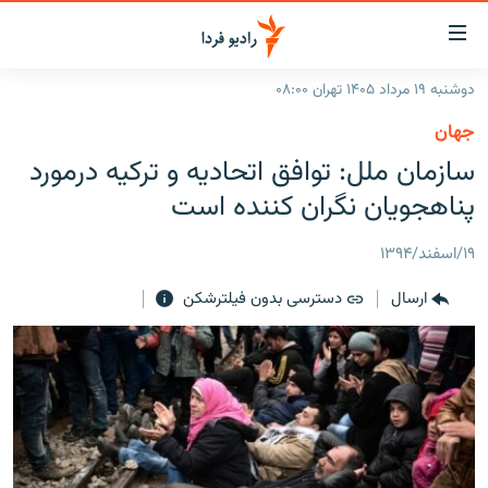
ینک‌های
ابلیت
سترسی
دوشنبه ۱۹ مرداد ۱۴۰۵ تهران ۰۸:۰۰
ازگشت
صفحه اصلی
جهان
ازگشت
ایران
سازمان ملل: توافق اتحادیه و ترکیه درمورد
ه
نوی
جهان
پناهجویان نگران کننده است
صلی
رادیو
فتن
۱۹/اسفند/۱۳۹۴
ه
پادکست
انتخاب کنید و بشنوید
فحه
ارسال
دسترسی بدون فیلترشکن
چندرسانه‌ای
برنامه‌های رادیویی
ستجو
زنان فردا
فرکانس‌ها
گزارش‌های تصویری
گزارش‌های ویدئویی
English
به ما بپیوندید