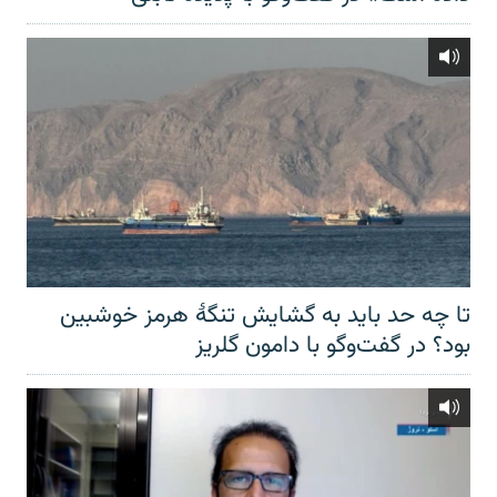
تا چه حد باید به گشایش تنگهٔ هرمز خوشبین
بود؟ در گفت‌وگو با دامون گلریز