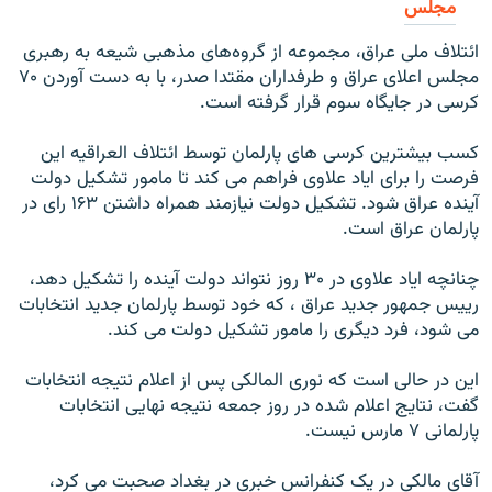
مجلس
ائتلاف ملی عراق، مجموعه از گروه‌های مذهبی شيعه به رهبری
مجلس اعلای عراق و طرفداران مقتدا صدر، با به دست آوردن ۷۰
کرسی در جايگاه سوم قرار گرفته است.
کسب بيشترين کرسی های پارلمان توسط ائتلاف العراقيه اين
فرصت را برای اياد علاوی فراهم می کند تا مامور تشکيل دولت
آينده عراق شود. تشکيل دولت نيازمند همراه داشتن ۱۶۳ رای در
پارلمان عراق است.
چنانچه اياد علاوی در ۳۰ روز نتواند دولت آينده را تشکيل دهد،
رييس جمهور جديد عراق ، که خود توسط پارلمان جديد انتخابات
می شود، فرد ديگری را مامور تشکيل دولت می کند.
اين در حالی است که نوری المالکی پس از اعلام نتیجه انتخابات
گفت، نتايج اعلام شده در روز جمعه نتيجه نهايی انتخابات
پارلمانی ۷ مارس نيست.
آقای مالکی در يک کنفرانس خبری در بغداد صحبت می کرد،