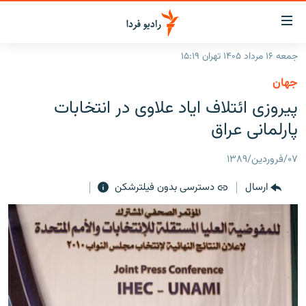
ینک‌های
ابلیت
سترسی
جمعه ۱۶ مرداد ۱۴۰۵ تهران ۱۵:۱۹
ازگشت
صفحه اصلی
جهان
ازگشت
ایران
پيروزی ائتلاف اياد علاوی در انتخابات
ه
نوی
جهان
پارلمانی عراق
صلی
رادیو
فتن
۰۷/فروردین/۱۳۸۹
ه
پادکست
انتخاب کنید و بشنوید
فحه
ارسال
دسترسی بدون فیلترشکن
چندرسانه‌ای
برنامه‌های رادیویی
ستجو
زنان فردا
فرکانس‌ها
گزارش‌های تصویری
گزارش‌های ویدئویی
English
به ما بپیوندید