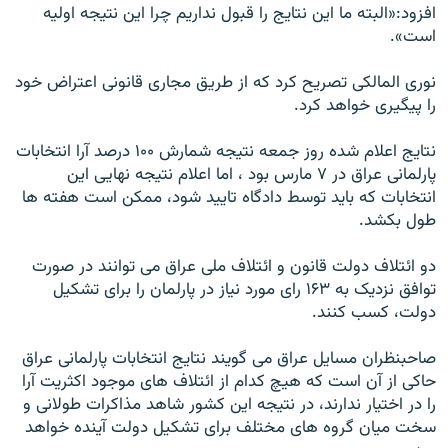
افزود:«البته ما اين نتايج را قبول نداريم چرا اين نتيجه اوليه
است».
نوری المالکی تصریح کرد که از طریق مجاری قانونی اعتراض خود
را پیگیری خواهد کرد.
نتايج اعلام شده روز جمعه نتيجه شمارش ۱۰۰ درصد آرا انتخابات
پارلمانی عراق در ۷ مارس بود ، اما اعلام نتيجه نهايی اين
انتخابات که بايد توسط دادگاه تاييد شود، ممکن است هفته ها
طول بکشد.
دو ائتلاف دولت قانون و ائتلاف ملی عراق می توانند در صورت
توافق نزديک به ۱۶۳ رای مورد نياز در پارلمان را برای تشکیل
دولت، کسب کنند.
صاحبنظران مسايل عراق می گويند نتايج انتخابات پارلمانی عراق
حاکی از آن است که هيچ کدام از ائتلاف های موجود اکثريت آرا
را در اختيار ندارند، در نتيجه اين کشور شاهد مذاکرات طولانی و
سخت میان گروه های مختلف برای تشکيل دولت آينده خواهد