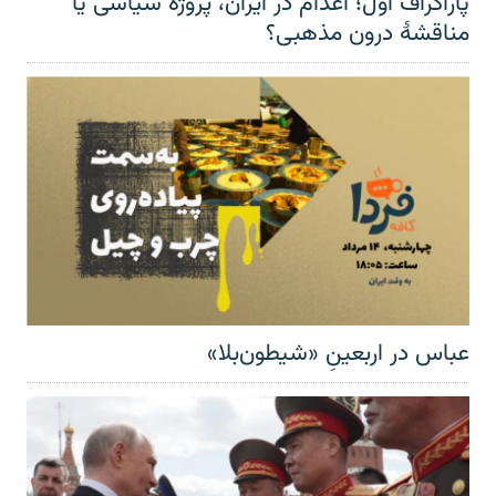
پاراگراف اول؛ اعدام در ایران، پروژه سیاسی یا
مناقشهٔ درون مذهبی؟
عباس در اربعینِ «شیطون‌بلا»