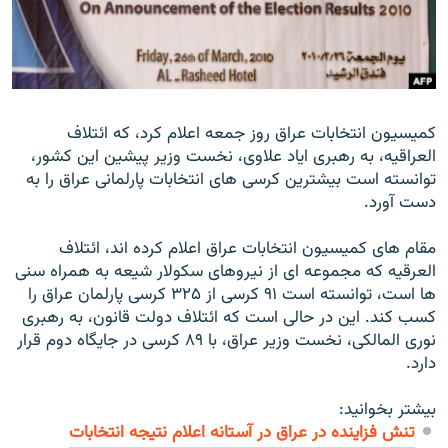
زبان‌های دیگر
کميسيون انتخابات عراق روز جمعه اعلام کرد، که ائتلاف
العراقيه، به رهبری اياد علاوی، نخست وزير پيشين اين کشور،
توانسته است بيشترين کرسی های انتخابات پارلمانی عراق را به
دست آورد.
مقام های کميسيون انتخابات عراق اعلام کرده اند، ائتلاف
العرقيه که مجموعه ای از نيروهای سکولار شيعه به همراه سنی
ها است، توانسته است ۹۱ کرسی از ۳۲۵ کرسی پارلمان عراق را
کسب کند. اين در حالی است که ائتلاف دولت قانون، به رهبری
نوری المالکی، نخست وزير عراق، با ۸۹ کرسی در جايگاه دوم قرار
دارد.
بیشتر بخوانید:
تنش فزاینده در عراق در آستانه اعلام نتیجه انتخابات