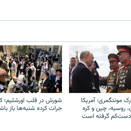
ک مونتگمری: آمریکا
شورش در قلب اورشلیم؛ کا
ن، روسیه، چین و کره
جرات کرده شنبه‌ها باز باش
 دست‌کم گرفته است