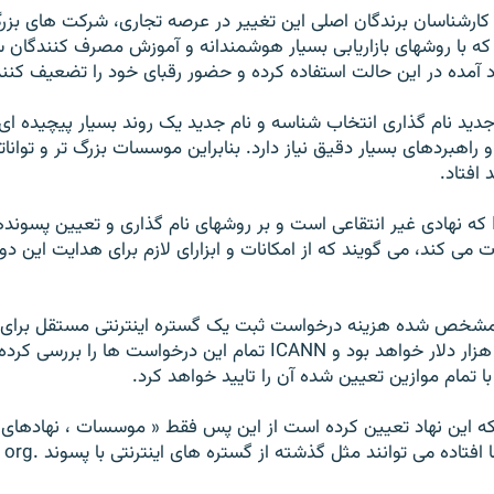
ز کارشناسان برندگان اصلی اين تغيير در عرصه تجاری، شرکت های بز
که با روشهای بازاريابی بسيار هوشمندانه و آموزش مصرف کنندگان 
 آمده در اين حالت استفاده کرده و حضور رقبای خود را تضعيف کنند
د نام گذاری انتخاب شناسه و نام جديد يک روند بسيار پيچيده ای
 راهبردهای بسيار دقيق نياز دارد. بنابراين موسسات بزرگ تر و تواناتر 
افتاد.
مسئولان ICANN که نهادی غير انتقاعی است و بر روشهای نام گذاری و تعيين پسو
ت می کند، می گويند که از امکانات و ابزارای لازم برای هدايت اين دور
 مشخص شده هزينه درخواست ثبت يک گستره اينترنتی مستقل برای
تجاری حدود ۱۸۵ هزار دلار خواهد بود و ICANN تمام اين درخواست ها را ب
ا تمام موازين تعيين شده آن را تاييد خواهد کرد.
ه اين نهاد تعيين کرده است از اين پس فقط « موسسات ، نهادهای و