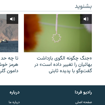
بشنوید
«جنگ چگونه الگوی بازداشت
تا چه حد 
بهائیان را تغییر داده است» در
هرمز خوشب
گفت‌وگو با پدیده ثابتی
دامون گلری
English
رادیو فردا
درباره
به ما بپیوندید
صفحه اصلی
درباره ما