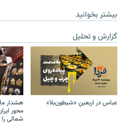
بیشتر بخوانید
گزارش و تحلیل
عباس در اربعینِ «شیطون‌بلا»
هشدار مار
محور ایرا
شمالی را