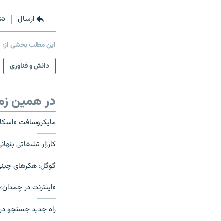
ارسال
این مطلب بخشی از:
دانش و فناوری
در همین زم
مايکروسافت «اسکايپ» را هشت
کارزار تبلیغاتی پن
گوگل: هکرهای چینی 
«اینترنت در چمدان»،
راه جديد جستجو در 