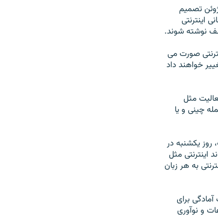
دوشنبه بيستم ماه ژوئن تصميم
برای پسوند نشانی اينترنتی
تلف نوشته شوند.
نترنتی صورت می
يير خواهند داد
عاليت مثل
له چينی و يا
نترنت، روز يکشنبه در
 سنگاپور تصميم گرفت که محدوديت موجود که فقط ۲۲ پسوند اينترنتی مثل
 اينترنتی به هر زبان
هدف آمادگی برای
ات و نوآوری