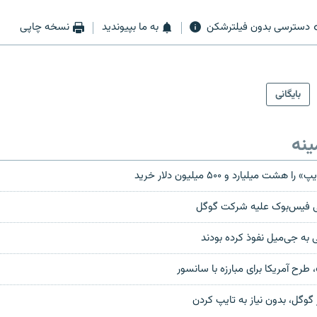
دسترسی بدون فیلترشکن
به ما بپیوندید
نسخه چاپی
بایگانی
ینه
 ميليارد و ۵۰۰ ميليون دلار خريد
هانی فیس‌بوک علیه شرکت گوگل
به جی‌میل نفوذ کرده بودند
 طرح آمریکا برای مبارزه با سانسور
گوگل، بدون نياز به تايپ کردن