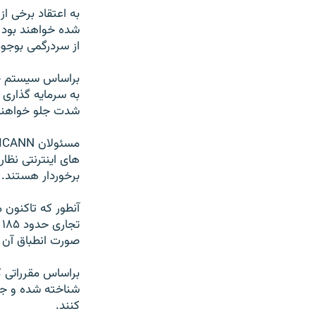
به اعتقاد برخی ا
شده خواهند بود 
از سردرگمی بوجود
براساس سيستم جدي
به سرمايه گذاری و
شدت جلو خواهند 
های اينترنتی نظار
برخوردار هستند.
آنطور که تاکنون
صورت انطباق آن ب
براساس مقرراتی ک
کنند.