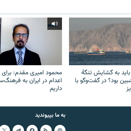
باید به گشایش تنگهٔ
محمود امیری مقدم: برای مب
ین بود؟ در گفت‌وگو با
اعدام در ایران به فرهنگ‌سا
ز
داریم
به ما بپیوندید