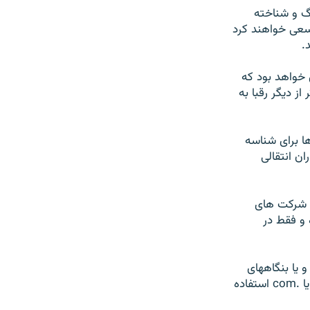
رگ و شناخته
سعی خواهند کرد
.
 خواهد بود که
از ديگر رقبا به
ندها برای شناسه
ان انتقالی
 شرکت های
ررسی کرده و فقط در
 يا بنگاههای
شناخته شده و جا افتاده می توانند مثل گذشته از گستره های اينترنتی با پسوند .org يا .com استفاده