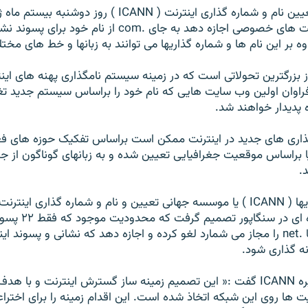
موسسه جهانی تعيين نام و شماره گذاری اينترنت ( ICANN ) روز 
گرفت که به شرکت های خصوصی اجازه دهد به جای .com از نام خود 
وه بر اين نام ها و شماره گذاريها می توانند به زبانها و خط های مخ
 بزرگترين تحولاتی است که در زمينه سيستم نامگذاری پهنه های اي
فراوان اولين وب سايت هايی که نام خود را براساس سيستم جديد تغ
ه پديدار خواهند شد.
ذاری های جديد در اينترنت ممکن است براساس تفکيک حوزه های ف
ا براساس موقعيت جغرافيايی تعيين شده و به زبانهای گوناگون از جم
.
به گزارش خبرگزاريها ( ICANN ) يا موسسه جهانی تعيين و نام و شماره گذاری اي
جلسه فوق العاده ای در
.com يا .org و يا .net را مجاز می شمارد لغو کرده و اجازه دهد که نشانی و پسوند
ه گذاری شود.
رييس هيئت مديره ICANN گفت :« اين تصميم زمينه ساز گسترش اينترنت و با 
ت ها روی اين شبکه اتخاذ شده است. اين اقدام زمينه را برای اختراع