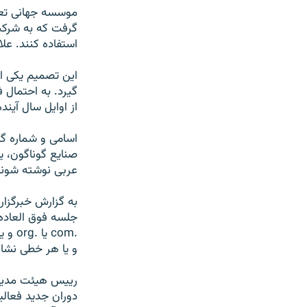
استفاده کنند. علا
اين تصميم يکی از
گيرد. به احتمال 
از اوايل سال آيند
اسامی و شماره گ
صنايع گوناگون، ي
عربی نوشته شوند
و يا هر خطی نشان
دوران جديد فعالي