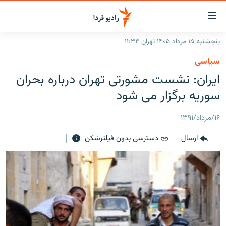
ینک‌های
ابلیت
سترسی
پنجشنبه ۱۵ مرداد ۱۴۰۵ تهران ۱۱:۳۴
ازگشت
صفحه اصلی
سیاسی
ازگشت
ایران
ايران: نشست مشورتی تهران درباره بحران
ه
نوی
جهان
سوريه برگزار می شود
صلی
رادیو
فتن
۱۶/مرداد/۱۳۹۱
ه
پادکست
انتخاب کنید و بشنوید
فحه
ارسال
دسترسی بدون فیلترشکن
چندرسانه‌ای
برنامه‌های رادیویی
ستجو
زنان فردا
فرکانس‌ها
گزارش‌های تصویری
گزارش‌های ویدئویی
English
به ما بپیوندید