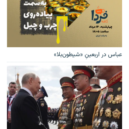
عباس در اربعینِ «شیطون‌بلا»