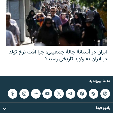
ایران در آستانهٔ چالهٔ جمعیتی؛ چرا افت نرخ تولد
در ایران به رکورد تاریخی رسید؟
به ما بپیوندید
رادیو فردا