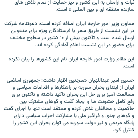
ثبات و آرامش به اين کشور و نيز حمايت از تمام تلاش های
سازنده منطقه ای و بين المللی » است.
معاون وزير امور خارجه ایران اضافه کرده است: دعوتنامه شرکت
در اين نشست از طريق سفرا يا فرستادگان وی‍ژه برای مدعوين
ارسال شده است و تاکنون بيش از ۱۰ کشور در سطوح مختلف
برای حضور در اين نشست اعلام آمادگی کرده اند.
این مقام وزارت امور خارجه ایران نام این کشورها را بیان نکرده
است.
حسین امیر عبداللهیان همچنین اظهار داشت: جمهوری اسلامی
ايران از ابتدای بحران سوريه بر راهکارها و اقدامات سياسی و
مسالمت آميز برای حل اين بحران تاکيد داشته و تاکنون برای
رفع کامل خشونت ها و ايجاد گفت و گوهای مشترک بين
حاکميت و مخالفان تلاش کرده و معتقد است تنها با اجرای گفت
و گوهای جدی و فراگير ملی با مشارکت احزاب سياسی دارای
پايگاه مردمی و نيز دولت سوريه می توان بحران اين کشور را
کنترل کرد.