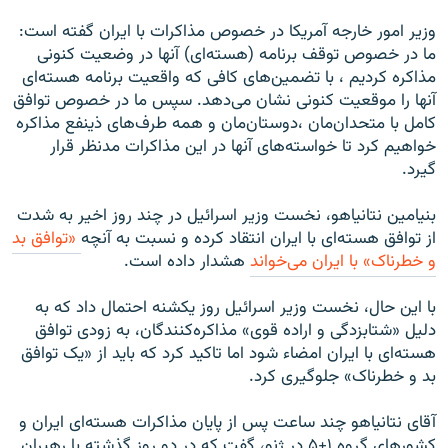
وزیر امور خارجه آمریکا در خصوص مذاکرات با ايران گفته است:
ما در خصوص توقف برنامه (هسته‌ای) آنها در وضعيت کنونی
مذاکره کردیم ، با تضمين‌های کافی که واقعيت برنامه هسته‌ای
آنها را موقعیت کنونی نشان می‌دهد. سپس ما در خصوص توافق
کامل با متحدان‌مان ،‌دوستان‌مان و همه طرف‌های ذينفع مذاکره
خواهيم کرد تا خواسته‌های آنها در اين مذاکرات مدنظر قرار
گيرد.
بنیامین نتانیاهو، نخست وزیر اسرائیل در چند روز اخیر به شدت
از توافق هسته‌ای با ایران انتقاد کرده و نسبت به آنچه
«توافق بد
و خطرناک» با ایران می‌خواند
هشدار داده است.
با این حال، نخست وزیر اسرائیل روز یکشنه احتمال داد که به
دلیل «شتابزدگی و اراده قوی» مذاکره‌کنندگان، به زودی توافق
هسته‌ای با ایران امضاء شود اما تاکيد کرد که بايد از «يک توافق
بد و خطرناک» جلوگيری کرد.
آقای نتانياهو چند ساعت پس از پایان مذاکرات هسته‌ای ايران و
کشورهای گروه ۱+۵ در ژنو، گفت که در دو روز گذشته با رهبران