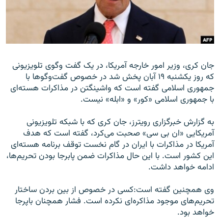
زبان‌های دیگر
جان کری، وزير امور خارجه آمريکا، در يک گفت وگوی تلويزيونی
که روز يکشنبه ۱۹ آبان پخش شد در خصوص گفت‌وگوها با
جمهوری اسلامی گفته است که واشينگتن در مذاکرات هسته‌ای
با جمهوری اسلامی «کور» و «ابله» نيست.
به گزارش خبرگزاری رويترز، جان کری که با شبکه تلويزيونی
آمريکايی «ان‌ بی سی» صحبت می‌کرد، گفته است که هدف
آمريکا در مذاکرات با ايران در گام نخست توقف برنامه هسته‌ای
اين کشور است. با اين حال مذاکرات ضمن پابرجا بودن تحريم‌ها،
ادامه خواهد داشت.
وی همچنين گفته است:کسی در خصوص از بين بردن ساختار
تحريم‌های موجود مذاکره‌ای نکرده است. فشار همچنان باپرجا
خواهد بود.