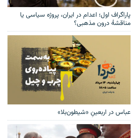
پاراگراف اول؛ اعدام در ایران، پروژه سیاسی یا
مناقشهٔ درون مذهبی؟
عباس در اربعینِ «شیطون‌بلا»