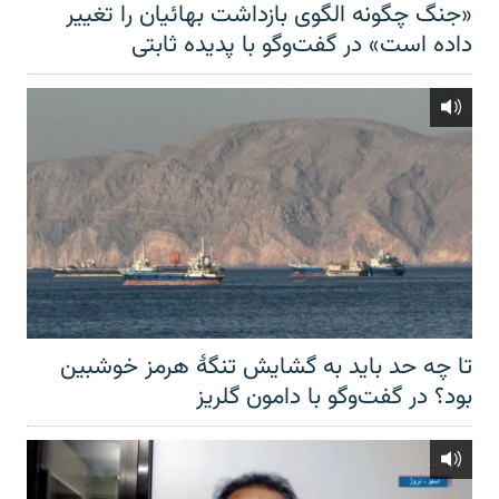
«جنگ چگونه الگوی بازداشت بهائیان را تغییر
داده است» در گفت‌وگو با پدیده ثابتی
تا چه حد باید به گشایش تنگهٔ هرمز خوشبین
بود؟ در گفت‌وگو با دامون گلریز