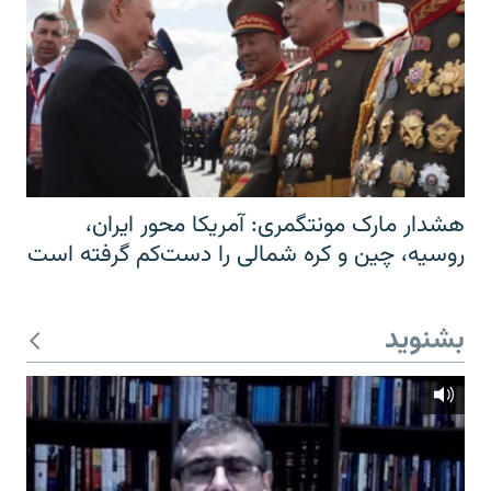
هشدار مارک مونتگمری: آمریکا محور ایران،
روسیه، چین و کره شمالی را دست‌کم گرفته است
بشنوید