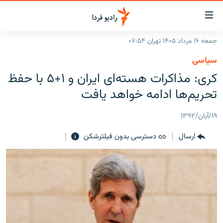
ینک‌های
ابلیت
سترسی
جمعه ۱۶ مرداد ۱۴۰۵ تهران ۰۷:۵۴
ازگشت
صفحه اصلی
سیاسی
ازگشت
ایران
کری: مذاکرات هسته‌ای ایران و ۱+۵ با حفظ
ه
نوی
جهان
تحریم‌ها ادامه خواهد یافت
صلی
رادیو
فتن
۱۹/آبان/۱۳۹۲
ه
پادکست
انتخاب کنید و بشنوید
فحه
ارسال
دسترسی بدون فیلترشکن
چندرسانه‌ای
برنامه‌های رادیویی
ستجو
زنان فردا
فرکانس‌ها
گزارش‌های تصویری
گزارش‌های ویدئویی
English
به ما بپیوندید