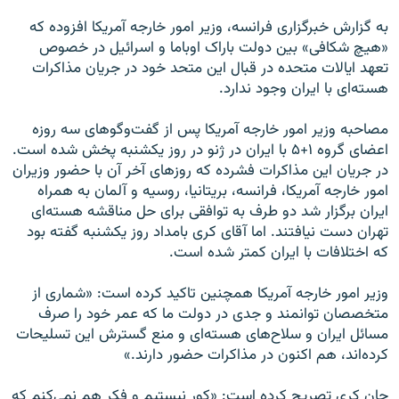
به گزارش خبرگزاری فرانسه، وزير امور خارجه آمريکا افزوده که
«هيچ شکافی» بين دولت باراک اوباما و اسرائيل در خصوص
تعهد ايالات متحده در قبال اين متحد خود در جريان مذاکرات
هسته‌ای با ايران وجود ندارد.
مصاحبه وزير امور خارجه آمريکا پس از گفت‌وگوهای سه روزه
اعضای گروه ۱+۵ با ايران در ژنو در روز یکشنبه پخش شده است.
در جريان اين مذاکرات فشرده که روزهای آخر آن با حضور وزيران
امور خارجه آمريکا، فرانسه، بريتانيا، روسيه و آلمان به همراه
ايران برگزار شد دو طرف به توافقی برای حل مناقشه هسته‌ای
تهران دست نيافتند. اما آقای کری بامداد روز يکشنبه گفته بود
که اختلافات با ايران کمتر شده است.
وزير امور خارجه آمريکا همچنين تاکيد کرده است: «شماری از
متخصصان توانمند و جدی در دولت ما که عمر خود را صرف
مسائل ايران و سلاح‌های هسته‌ای و منع گسترش اين تسليحات
کرده‌اند، هم اکنون در مذاکرات حضور دارند.»
جان کری تصريح کرده است: «کور نيستيم و فکر هم نمی‌کنم که