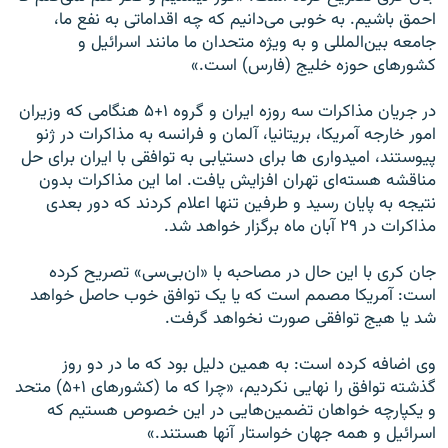
احمق باشيم. به خوبی می‌دانيم که چه اقداماتی به نفع ما،
جامعه بين‌المللی و به ويژه متحدان ما مانند اسرائيل و
کشورهای حوزه خليج (فارس) است.»
در جريان مذاکرات سه روزه ايران و گروه ۱+۵ هنگامی که وزيران
امور خارجه آمريکا، بريتانيا، آلمان و فرانسه به مذاکرات در ژنو
پيوستند، اميدواری ها برای دستيابی به توافقی با ايران برای حل
مناقشه هسته‌ای تهران افزايش يافت. اما اين مذاکرات بدون
نتیجه به پايان رسيد و طرفین تنها اعلام کردند که دور بعدی
مذاکرات در ۲۹ آبان ماه برگزار خواهد شد.
جان کری با اين حال در مصاحبه با «ان‌بی‌سی» تصريح کرده
است: آمريکا مصمم است که يا يک توافق خوب حاصل خواهد
شد یا هيج توافقی صورت نخواهد گرفت.
وی اضافه کرده است: به همين دليل بود که ما در دو روز
گذشته توافق را نهايی نکرديم،‌ «چرا که ما (کشورهای ۱+۵) متحد
و يکپارچه خواهان تضمين‌هايی در اين خصوص هستيم که
اسرائيل و همه جهان خواستار آنها هستند.»