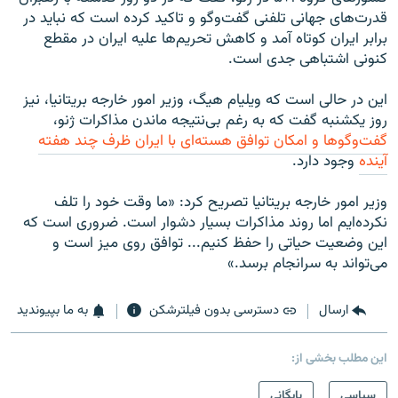
قدرت‌های جهانی تلفنی گفت‌وگو و تاکيد کرده است که نبايد در
برابر ايران کوتاه آمد و کاهش تحريم‌ها عليه ايران در مقطع
کنونی اشتباهی جدی است.
این در حالی است که ويليام هيگ، وزير امور خارجه بريتانيا، نیز
روز يکشنبه گفت که به رغم بی‌نتيجه ماندن مذاکرات ژنو،
گفت‌وگوها و امکان توافق هسته‌ای با ايران ظرف چند هفته
آينده
وجود دارد.
وزير امور خارجه بريتانيا تصريح کرد: «ما وقت خود را تلف
نکرده‌ايم اما روند مذاکرات بسيار دشوار است. ضروری است که
اين وضعيت حياتی را حفظ کنيم... توافق روی ميز است و
می‌تواند به سرانجام برسد.»
ارسال
دسترسی بدون فیلترشکن
به ما بپیوندید
این مطلب بخشی از:
سیاسی
بایگانی