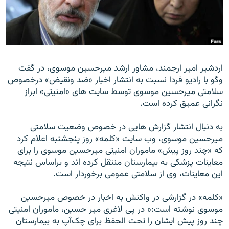
زبان‌های دیگر
اردشير امير ارجمند، مشاور ارشد ميرحسين موسوی، در گفت
وگو با راديو فردا نسبت به انتشار اخبار «ضد ونقيض» درخصوص
سلامتی ميرحسين موسوی توسط سايت های «امنيتی» ابراز
نگرانی عميق کرده است.
به دنبال انتشار گزارش هايی در خصوص وضعيت سلامتی
ميرحسين موسوی، وب سايت «کلمه» روز پنجشنبه اعلام کرد
که «چند روز پيش» ماموران امنيتی ميرحسين موسوی را برای
معاينات پزشکی به بيمارستان منتقل کرده اند و براساس نتيجه
اين معاينات، وی از سلامتی عمومی برخوردار است.
«کلمه» در گزارشی در واکنش به اخبار در خصوص ميرحسين
موسوی نوشته است:« در پی لاغری مير حسين، ماموران امنيتی
چند روز پيش ايشان را تحت الحفظ برای چک‌آپ به بيمارستان