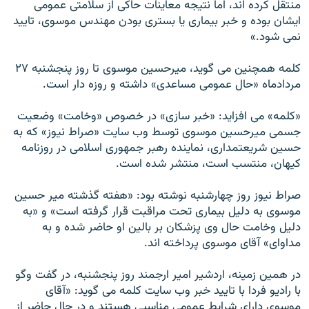
منتقل کرده اند، اما نتيجه معاينات حاکی از سلامتی عمومی
ايشان بوده و خبر بيماری يا بستری بودن مهندس موسوی، تاييد
نمی شود.»
کلمه همچنين می گويد، ميرحسين موسوی تا روز پنجشنبه ۲۷
مردادماه «حال عمومی مساعدی» داشته و روزه دار است.
«کلمه» می افزاید: «خبر سازی» در خصوص «وخامت» وضعيت
جسمی ميرحسين موسوی توسط وب سايت «صراط نيوز» که به
حسين شريعتمداری، نماينده رهبر جمهوری اسلامی در روزنامه
کيهان، منتسب است، منتشر شده است.
صراط نيوز روز چهارشنبه نوشته بود: «هفته گذشته مير حسين
موسوی به دليل بيماری تحت مراقبت قرار گرفته است» و «به
دليل وخامت حال وی پزشکان بر بالين او حاضر شده و به
مداوای» آقای موسوی پرداخته اند.
در همين زمينه، اردشير امير ارجمند روز پنجشنبه، در گفت وگو
با راديو فردا با تاييد خبر وب سايت کلمه می گويد: «آقای
موسوی دارای شرايط عمومی مناسبی هستند و در حال حاضر از