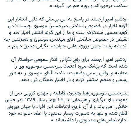
سلامت برخورداند و روزه هم می گيرند.»
اردشير امير ارجمند در پاسخ به اين پرسش که دليل انتشار اين
گونه اخبار در خصوص سلامتی ميرحسين موسوی چیست؟ می
گويد:«بسيار مشکوک است و ما از اين گونه انتشار اخبار ضد و
نقيض در خصوص سلامتی آقای مهندس موسوی و همچنين چه
انديشه پشت چنين پروژه هايی خوابيده، نگرانی عميق داريم.»
اردشير امير ارجمند برای رفع نگرانی افکار عمومی خواستار آن
شده است که پزشک مورد اعتماد ميرحسين موسوی، وی را
معاينه و بولتن رسمی وضعیت سلامت آقای موسوی را به طور
رسمی و منظم منتشر کرده و در اختيار همگان قرار دهد.
ميرحسين موسوی،زهرا رهنورد، فاطمه و مهدی کروبی پس از
دعوت برای برگزاری راهپيمايی در ۲۵ بهمن سال ۱۳۸۹ «در حبس
خانگی» می برند و از آن تاريخ ارتباطات اين افراد با جهان بيرونی
قطع شده و تنها به «صورت بسيار محدود با اعضا خانواده خود
اجازه تماس‌های معدودی را داشته اند.»