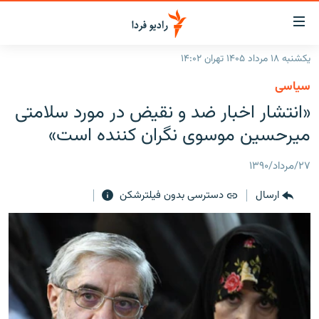
ینک‌های
ابلیت
سترسی
یکشنبه ۱۸ مرداد ۱۴۰۵ تهران ۱۴:۰۲
ازگشت
صفحه اصلی
سیاسی
ازگشت
ایران
«انتشار اخبار ضد و نقيض در مورد سلامتی
ه
نوی
جهان
ميرحسين موسوی نگران کننده است»
صلی
رادیو
فتن
۲۷/مرداد/۱۳۹۰
ه
پادکست
انتخاب کنید و بشنوید
فحه
ارسال
دسترسی بدون فیلترشکن
چندرسانه‌ای
برنامه‌های رادیویی
ستجو
زنان فردا
فرکانس‌ها
گزارش‌های تصویری
گزارش‌های ویدئویی
English
به ما بپیوندید