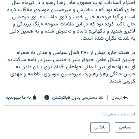
احترام السادات نواب صفوی، مادر زهرا رهنورد در تيرماه سال
جاری گفته بود که با دخترش و ميرحسين موسوی ملاقات کرده
است و آنها «روحيه خيلی خوب و قوی داشتند». وی درهمين
حال تاکيد کرده بود که در اين ملاقات متوجه «رنگ پريدگی و
لاغری شديد و ناگهانی» داماد و دخترش شده و به همين دليل
به شدت نگران شده است.
در هفته جاری بيش از ۲۸۰ فعال سياسی و مدنی به همراه
چندين تشکل حامی حقوق بشر و جنبش سبز در نامه سرگشاده
ای به نهادهای بين المللی خواهان اقدام برای پايان دادن به
حبس خانگی زهرا رهنورد، ميرحسين موسوی، فاطمه و مهدی
کروبی شدند.
ارسال
دسترسی بدون فیلترشکن
به ما بپیوندید
این مطلب بخشی از:
سیاسی
بایگانی