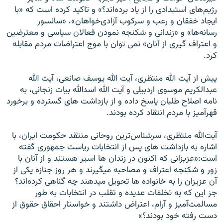
رژيم‌های استبدادی را از ياد برده‌اند؟» و تاکيد کرده است که «با
ايجاد خفقان و رعب و سرکوب آزادی‌خواهان»، «سانسور
رسانه‌ها» و «زندانی و شکنجه نمودن فعالان سياسی و‏ ‏معترضين
و اعتراف گيری از آنان» نمی توان با موج اعتراضات مردم مقابله
کرد.
پيش از آيت الله منتظری، آيت الله يوسف صانعی، آيت الله
عبدالکريم موسوی اردبيلی و آيت الله اسدالله بيات زنجانی، به
نامه اصلاح طلبان پاسخ داده و از بازداشت های گسترده و برخورد
قهر‌آميز با مردم انتقاد کرده بودند.
آيت‌الله منتظری، سرشناس‌ترين روحانی منتقد حکومت ايران، با
اشاره به بازداشت های پس از انتخابات رياست جمهوری گفته
است:«عزيزانی که اکنون در زندان ها اسير هستند و از آنان با
زور و شکنجه اعتراف و مصاحبه می‎گيرند و هر روز جنازه يکی از‏
‏آن عزيزان را به خانواده ها تحويل می‎دهند چه گناهی کرده‌اند؟
جز اين که به تخلفات عديده و تقلب در انتخابات به طور‏
‏مسالمت‌آميز و آرام، اعتراض داشتند و خواستار احقاق حقوق از
دست رفته خود بودند؟»