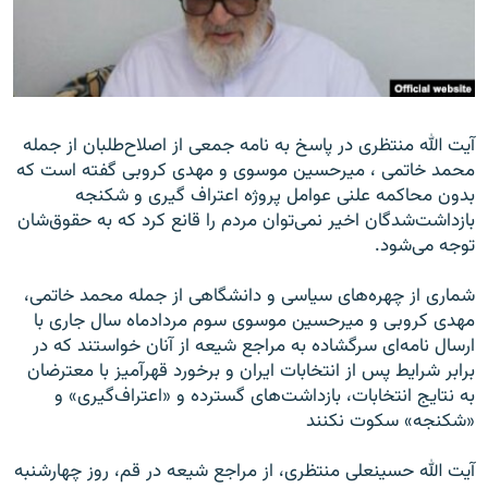
زبان‌های دیگر
آيت الله منتظری در پاسخ به نامه جمعی از اصلاح‌طلبان از جمله
محمد خاتمی ، ميرحسين موسوی و مهدی کروبی گفته است که
بدون محاکمه علنی عوامل پروژه اعتراف گيری و شکنجه
بازداشت‌شدگان اخير نمی‌توان مردم را قانع کرد که به حقوق‌شان
توجه می‌شود.
شماری از چهره‌های سياسی و دانشگاهی از جمله محمد خاتمی،
مهدی کروبی و ميرحسين موسوی سوم مردادماه سال جاری با
ارسال نامه‌ای سرگشاده به مراجع شيعه از آنان خواستند که در
برابر شرايط پس از انتخابات ايران و برخورد قهرآميز با معترضان
به نتایج انتخابات، بازداشت‌های گسترده و «اعتراف‌گيری» و
«شکنجه» سکوت نکنند
آيت الله حسينعلی منتظری، از مراجع شيعه در قم، روز چهارشنبه