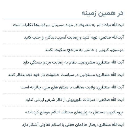
در همین زمینه
آیت‌الله بیات: امر به معروف در مورد مسببان سرکوب‌ها تکلیف است
آيت‌الله صانعی: توبه کنید و رضایت‌ آسیب‌دیدگان را جلب کنید
موسوی، کروبی و خاتمی به مراجع: سکوت نکنید
آيت الله منتظری: مشروعيت نظام به رضايت‏ ‏مردم بستگی دارد
آيت الله منتظری: مسئولين در سياست خشونت بار خود تجديدنظر‏ کنند
آیت الله منتظری: ولايت مخالف با ميثاق‌‌ های ملی، جائرانه است
آيت الله صانعی: اعترافات تلويزيونی از نظر شرعی ارزشی ندارد
«روحانیون مستقل به زبان‌های مختلف اعلام موضع کرده‌اند»
آیت‌الله منتظری: رفتار حاکمان فعلی با اسلام تفاوتی آشکار دارد