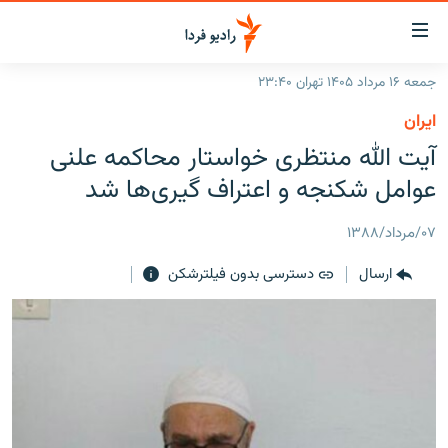
ینک‌های
ابلیت
سترسی
جمعه ۱۶ مرداد ۱۴۰۵ تهران ۲۳:۴۰
ازگشت
صفحه اصلی
ايران
ازگشت
ایران
آيت الله منتظری خواستار محاکمه علنی
ه
نوی
جهان
عوامل شکنجه و اعتراف گيری‌ها شد
صلی
رادیو
فتن
۰۷/مرداد/۱۳۸۸
ه
پادکست
انتخاب کنید و بشنوید
فحه
ارسال
دسترسی بدون فیلترشکن
چندرسانه‌ای
برنامه‌های رادیویی
ستجو
زنان فردا
فرکانس‌ها
گزارش‌های تصویری
گزارش‌های ویدئویی
English
به ما بپیوندید