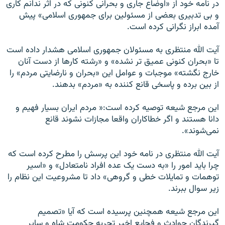
در نامه خود از «اوضاع جاری و بحرانی کنونی که در اثر ندانم کاری
و بی تدبيری بعضی از مسئولين برای‏ ‏جمهوری اسلامی» پيش
آمده ابراز نگرانی کرده است.
آيت الله منتظری به مسئولان جمهوری اسلامی هشدار داده است
تا «بحران کنونی عميق تر نشده» و «رشته کارها از دست آنان‏
‏خارج نگشته» موجبات و عوامل اين «بحران و نارضايتی مردم» را
از بين برده و پاسخی قانع کننده به «مردم» بدهند.
اين مرجع شيعه توصيه کرده است:« مردم ايران بسيار فهيم و
دانا هستند و اگر‏ ‏خطاکاران واقعا مجازات نشوند قانع
نمی‌شوند».
آيت الله منتظری در نامه خود این پرسش را مطرح کرده است که
چرا باید امور را «به دست يک عده افراد نامتعادل» و «اسير
توهمات و تمايلات خطی و گروهی» داد تا مشروعيت اين نظام را
زیر سوال ببرند.
اين مرجع شيعه همچنين پرسیده است که آيا «تصميم
گيرندگان حوادث و فجايع اخير تجربه حکومت شاه و ساير