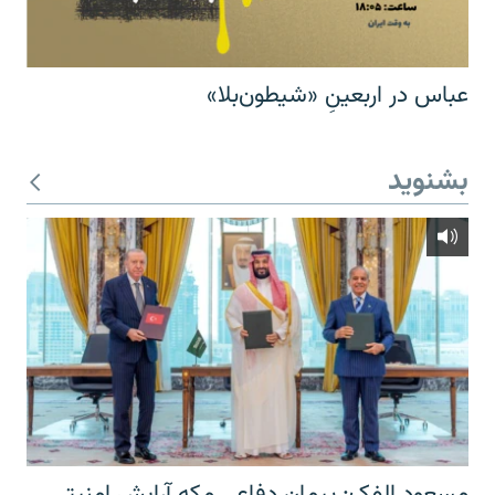
عباس در اربعینِ «شیطون‌بلا»
بشنوید
مسعود الفک: پیمان دفاعی مکه آرایش امنیتی