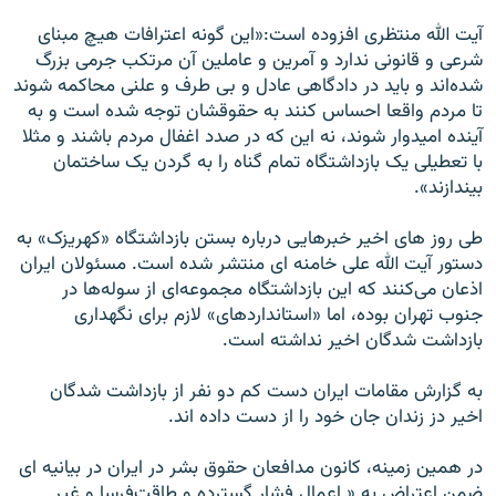
آيت الله منتظری افزوده است:«اين گونه اعترافات هيچ مبنای
شرعی و قانونی ندارد و آمرين و عاملين آن مرتکب جرمی بزرگ
شده‌اند و بايد در دادگاهی‏ ‏عادل و بی طرف و علنی محاکمه شوند
تا مردم واقعا احساس کنند به حقوقشان توجه شده است و به
آينده اميدوار شوند،‏ ‏نه اين که در صدد اغفال مردم باشند و مثلا
با تعطيلی يک بازداشتگاه تمام گناه را به گردن يک ساختمان
بيندازند».
طی روز های اخیر خبرهایی درباره بستن بازداشتگاه «کهریزک» به
دستور آیت الله علی خامنه ای منتشر شده است. مسئولان ایران
اذعان می‌کنند که این بازداشتگاه مجموعه‌ای از سوله‌ها در
جنوب تهران بوده، اما «استانداردهای» لازم برای نگهداری
بازداشت شدگان اخیر نداشته است.
به گزارش مقامات ایران دست کم دو نفر از بازداشت شدگان
اخیر دز زندان جان خود را از دست داده اند.
در همین زمینه، کانون مدافعان حقوق بشر در ايران در بیانیه ای
ضمن اعتراض به « اعمال فشار گسترده و طاقت‌فرسا و غير