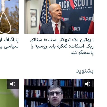
«پوتین یک تبهکار است»؛ سناتور
پاراگراف او
ریک اسکات: کنگره باید روسیه را
سیاسی یا 
پاسخگو کند
بشنوید