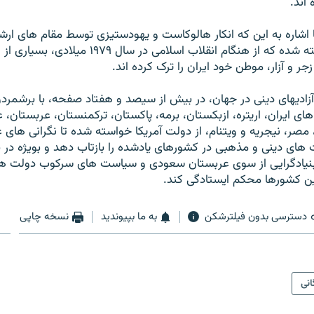
 اند.
ا اشاره به اين که انکار هالوکاست و يهودستيزی توسط مقام های ارش
افزايش يافته، گفته شده که از هنگام انقلاب اسلامی در سا
زجر و آزار، موطن خود ايران را ترک کرده اند.
آزاديهای دينی در جهان، در بيش از سيصد و هفتاد صفحه، با برشمر
ی ايران، اريتره، ازبکستان، برمه، پاکستان، ترکمنستان، عربستان، 
مصر، نيجريه و ويتنام، از دولت آمريکا خواسته شده تا نگرانی های 
ای دينی و مذهبی در کشورهای يادشده را بازتاب دهد و بويژه در 
بنيادگرايی از سوی عربستان سعودی و سياست های سرکوب دولت ها
ين کشورها محکم ايستادگی کند.
دسترسی بدون فیلترشکن
به ما بپیوندید
نسخه چاپی
انی