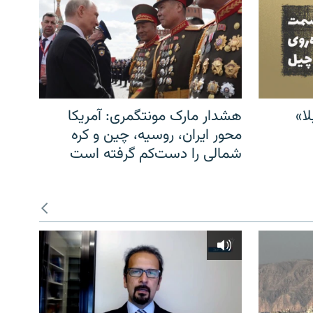
ا»
هشدار مارک مونتگمری: آمریکا
محور ایران، روسیه، چین و کره
شمالی را دست‌کم گرفته است