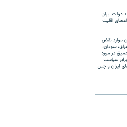
د دولت ايران
ل ۱۹۷۹ ميلادی، بسياری از اعضای اقليت
دن موارد نقض
عراق، سودان،
عميق در مورد
برابر سياست
ی ايران و چين