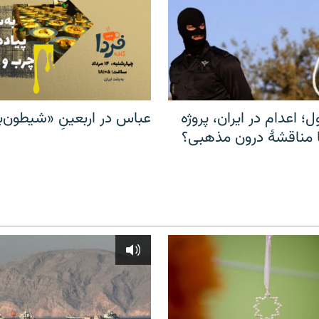
ل؛ اعدام در ایران، پروژه
عباس در اربعینِ «شیطون‌بل
مناقشهٔ درون مذهبی؟