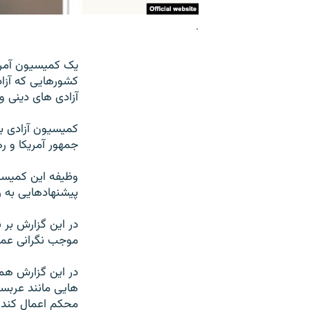
.
يک کميسيون آمريکا
کشورهايی که آزا
آزادی های دينی 
کميسيون آزادی ب
جمهور آمريکا و ر
وظيفه اين کميسي
پيشنهادهايی به ر
در اين گزارش بر 
موجب نگرانی عم
در اين گزارش همچ
هايی مانند عربس
محکم اعمال کند.