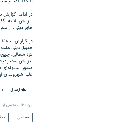
با خدا، اعدام شده
در ادامه گزارش ب
های دينی، از بيم 
در گزارش سالانۀ 
حقوق دينی ملت ها
کره شمالی، چين، 
افزايش محدوديت ه
صدور ايديولوژی 
عليه شهروندان ا
ارسال
این مطلب بخشی از:
سیاسی
بایگ