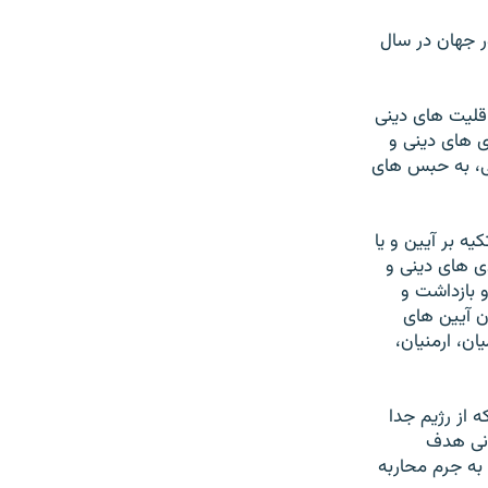
 جهان در سال
اقليت های دينی
ی های دينی و
نی، به حبس های
ه بر آيين و يا
ی های دينی و
 بازداشت و
ن آيين های
ن، ارمنيان،
 از رژيم جدا
ونی هدف
به جرم محاربه