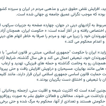
يد، افزايش نقض حقوق دينی و مذهبی مردم در ايران و سيزده کشور
 بوده که موجب نگرانی عميق جامعه ی جهانی شده است.
مربوط به آزاديهای دينی در جهان، چهارده صفحه به جزييات سرکوب 
 اختصاص يافته و در آغاز آمده است: « حکومت ايران، همچنان آزاد
روندان خود را زيرپا می نهد و مردم را صرفا به خاطر اتهام های دي
و اعدام محکوم می کند.»
يد:« ايران با حکومت "جمهوری اسلامی، مبتنی بر قانون اساسی" با تکي
هروندان خود، تبعيض اعمال می کند و طی سال گذشته، شرايط آزاد
همچنان رو به وخامت گذاشته و حمله های فيزيکی، تهديد و ارعاب و
ايی مانند بهاييان، مسيحيان و دراویش افزايش يافت و حتی پيروا
 حمايت قانون اساسی جمهوری اسلامی ايران قرار دارند، مانند کليميا
ان با تبعيض و اختناق دست بگريبان بودند.»
نين آمده است که اکثريت شيعه و اقليت سنی، ازجمله روحانيانی که
بازداشت می شوند، مخالفان و فعالان حقوق بشر به صورت روزافز
 حکومتی هستند و تعدادی از آنها، محکوم به مرگ شده و حتی برخی 