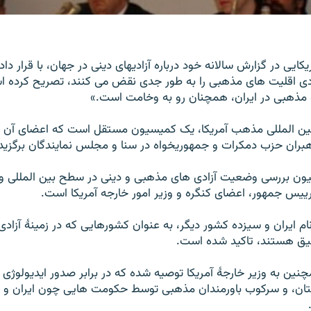
یی در گزارش سالانه خود درباره آزاديهای دينی در جهان، با قرار دادن
دی اقليت های مذهبی را به طور جدی نقض می کنند، تصريح کرده ا
و مذهبی در ايران، همچنان رو به وخامت است.»
ین المللی مذهب آمریکا، يک کميسيون مستقل است که اعضای آن
هبران حزب دمکرات و جمهوريخواه در سنا و مجلس نمايندگان برگزيد
ون بررسی وضعيت آزادی های مذهبی و دينی در سطح بين المللی و ا
ييس جمهور، اعضای کنگره و وزير امور خارجه آمريکا است.
نام ايران و سيزده کشور ديگر، به عنوان کشورهايی که در زمينۀ آزادی
يق هستند، تاکيد شده است.
نين به وزير خارجۀ آمريکا توصيه شده که در برابر صدور ايديولوژی 
تان، و سرکوب باورمندان مذهبی توسط حکومت هايی چون ايران و 