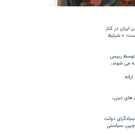
 ايران در کنار
ست: « شرايط
 توسط رييس
ه می شوند.
رائه
 های دينی،
بنيادگرای دولت
چين، سياستی