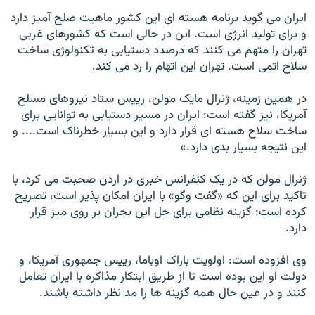
ايران می گويد برنامه هسته ای اين کشور ماهيت صلح آميز دارد
و برای توليد انرژی است. اين در حالی است که کشورهای غربی
تهران را متهم می کنند که درصدد دستيابی به تکنولوژی ساخت
سلاح اتمی است. تهران این اتهام را رد می کند.
در همين زمينه، ژنرال مايک مولن، رييس ستاد نيروهای مسلح
آمريکا، نيز گفته است: ايران در مسير دستيابی به توانايی برای
ساخت سلاح هسته ای قرار دارد و اين بسيار خطرناک است.... و
اين نتيجه بسيار بدی دارد.»
ژنرال مولن که در يک کنفرانس خبری در اردن صحبت می کرد، با
تاکيد برای اين که «گفت وگو» با ايران امکان پذير است، تصريح
کرده است: گزينه نظامی برای حل اين بحران بر روی ميز قرار
دارد.
وی افزوده است: اولويت باراک اوباما، رييس جمهوری آمريکا، و
دولت او اين بوده است تا از طريق ابتکار مذاکره با ايران تعامل
کنند و در عين حال همه گزينه ها را مد نظر داشته باشند.