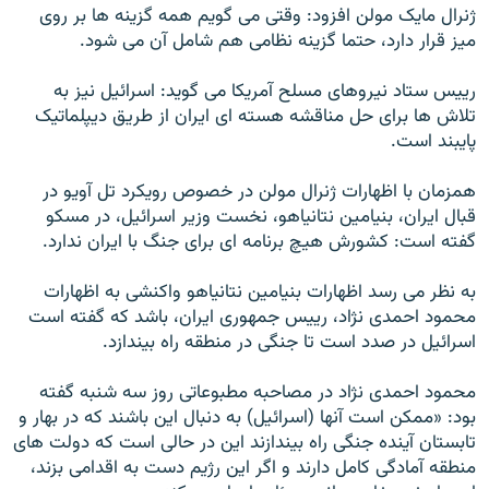
ژنرال مايک مولن افزود: وقتی می گويم همه گزينه ها بر روی
ميز قرار دارد، حتما گزينه نظامی هم شامل آن می شود.
رييس ستاد نيروهای مسلح آمريکا می گويد: اسرائيل نيز به
تلاش ها برای حل مناقشه هسته ای ايران از طريق ديپلماتيک
پايبند است.
همزمان با اظهارات ژنرال مولن در خصوص رويکرد تل آويو در
قبال ايران، بنيامين نتانياهو، نخست وزير اسرائيل، در مسکو
گفته است: کشورش هيچ برنامه ای برای جنگ با ايران ندارد.
به نظر می رسد اظهارات بنيامين نتانياهو واکنشی به اظهارات
محمود احمدی نژاد، رييس جمهوری ايران، باشد که گفته است
اسرائيل در صدد است تا جنگی در منطقه راه بيندازد.
محمود احمدی نژاد در مصاحبه مطبوعاتی روز سه شنبه گفته
بود: «ممکن است آنها (اسرائیل) به دنبال اين باشند که در بهار و
تابستان آينده جنگی راه بيندازند اين در حالی است که دولت های
منطقه آمادگی کامل دارند و اگر اين رژيم دست به اقدامی بزند،