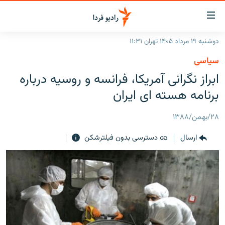
ینک‌های
ابلیت
سترسی
دوشنبه ۱۹ مرداد ۱۴۰۵ تهران ۱۱:۳۱
ازگشت
صفحه اصلی
سیاسی
ازگشت
ایران
ابراز نگرانی آمریکا، فرانسه و روسیه درباره
ه
نوی
جهان
برنامه هسته ای ایران
صلی
رادیو
فتن
۲۸/بهمن/۱۳۸۸
ه
پادکست
انتخاب کنید و بشنوید
فحه
ارسال
دسترسی بدون فیلترشکن
چندرسانه‌ای
برنامه‌های رادیویی
ستجو
زنان فردا
فرکانس‌ها
گزارش‌های تصویری
گزارش‌های ویدئویی
English
به ما بپیوندید