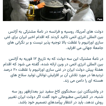
زبان‌های دیگر
دولت های آمريکا، روسيه و فرانسه در نامۀ مشترکی به آژانس
بين المللی انرژی اتمی تاکيد کردند که اقدام اخير ایران برای غنی
سازی اورانیوم با غلظت بالا توجيه پذير نيست و بر نگرانی های
جامعۀ جهانی می افزايد.
در نامۀ مشترک اين سه دولت که به تاريخ ۱۲ فوريه به آژانس
بين المللی انرژی اتمی در وين ارائه شده، گفته می شود که اقدام
هفتۀ پيش دولت ايران در غنی سازی اورانيوم با غلظت ۲۰ درصد
ترديدها در مورد تلاش آن بر افزايش توانائی توليد سلاح های
هسته ای را دامن می زند.
در واشينگتن نيز، سخنگوی کاخ سفيد نيز بعدازظهر روز سه
شنبه، در کنفرانس مطبوعاتی خود گفت اگر دولت ايران تغيير
روش ندهد، بايد در انتظار پيآمدهای تصميم خود باشد.