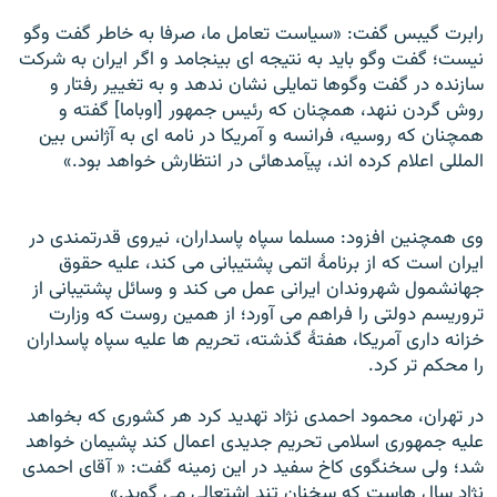
رابرت گيبس گفت: «سياست تعامل ما، صرفا به خاطر گفت وگو
نيست؛ گفت وگو بايد به نتيجه ای بينجامد و اگر ايران به شرکت
سازنده در گفت وگوها تمايلی نشان ندهد و به تغيير رفتار و
روش گردن ننهد، همچنان که رئيس جمهور [اوباما] گفته و
همچنان که روسيه، فرانسه و آمريکا در نامه ای به آژانس بين
المللی اعلام کرده اند، پيآمدهائی در انتظارش خواهد بود.»
وی همچنین افزود: مسلما سپاه پاسداران، نيروی قدرتمندی در
ايران است که از برنامۀ اتمی پشتيبانی می کند، عليه حقوق
جهانشمول شهروندان ايرانی عمل می کند و وسائل پشتيبانی از
تروريسم دولتی را فراهم می آورد؛ از همين روست که وزارت
خزانه داری آمريکا، هفتۀ گذشته، تحريم ها عليه سپاه پاسداران
را محکم تر کرد.
در تهران، محمود احمدی نژاد تهديد کرد هر کشوری که بخواهد
عليه جمهوری اسلامی تحريم جديدی اعمال کند پشيمان خواهد
شد؛ ولی سخنگوی کاخ سفيد در اين زمينه گفت: « آقای احمدی
نژاد سال هاست که سخنان تند اشتعالی می گويد.»