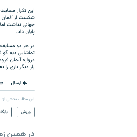
شکست از آلمان چ
جهانی نداشت اما 
پايان داد.
در هر دو مسابقه ا
تماشايی ديه گو فو
دروازه آلمان فرو
بار ديگر بازی را
ارسال
این مطلب بخشی از:
ورزش
بایگا
در همین زم