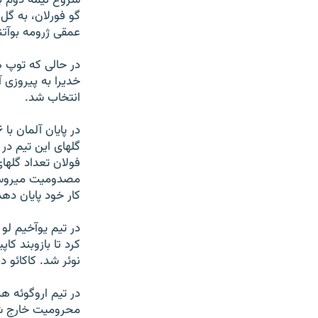
شروع نيمه دوم با
گو فورلان، به گل 
عمقی ژرومه بوآتن
در حالی که توپ 
خديرا به پيروزی آ
انتخاب شد.
فولان تعداد گلهای 
مصدوميت ميروسلاو
کار خود پايان دهد
در تيم يوآخيم لو
کرد تا بازوبند ک
نوئر شد. کاکائو د
در تيم اروگوئه ه
محروميت خارج شد