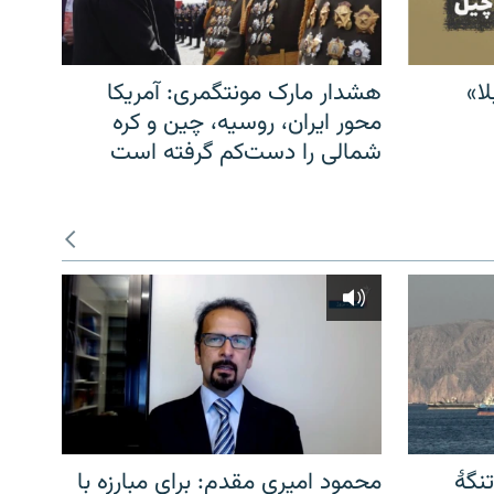
ا»
هشدار مارک مونتگمری: آمریکا
محور ایران، روسیه، چین و کره
شمالی را دست‌کم گرفته است
نگهٔ
محمود امیری مقدم: برای مبارزه با