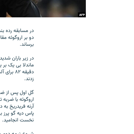
دو بر اروگوئه مقا
برساند.
در زير باران شدي
زدند.
گل اول پس از ضرب
آرنه فريدريخ به د
پاس ديه گو پرز ب
نخست انجاميد.