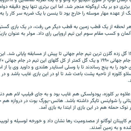
 ارسال توپ از سوی اگيديو آره والو و با يک ضربه تماشايی و «آکروب
برتری دو بر يک اروگوئه منجر شد. اما اين برتری تنها پنج دقيقه دوام
گ از عهده مهار موسله را خارج بود تا ينسن با يک ضربه سر کار را به
هر لحظه از يک قطب زمين به قطب ديگر می رفت، در يک بازی گستر
لمان و کسب مقام سوم اين تيم اروپايی رای داد. مولر به عنوان بازيکن
در پايان آلمان با ۱۶ گل زده گلزن ترين تيم جام جهانی تا پيش از مسابقه پايانی شد. اي
خود را به پنج رساندند تا با وسلی اسنايدر هلندی و داويد وی يا از اسپا
 کلوزه از ناحيه پشت باعث شد تا او در اين بازی غايب باشد و در پ
.
 علاوه بر کلوزه، پودولسکی هم غايب بود و به جای فيليپ لام هم دن
اپيتانی را شواينس تايگر داشته باشد. هانس-يورگ بوت در دروازه هم 
ر نوک حمله هم در اين بازی از ابتدا به بازی آمد.
م کاپيتان لوگانو از مصدوميت رها نشان داد و خورخه لوسيله و لوييس
ه و به زمين آمدند.