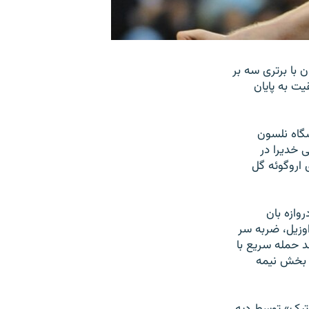
ام آلمان با برتری سه بر
يت به پايان
شگاه نلسون
ر در دقيقه ۱۹، مارسل يانسن در دقيقه ۵۶ و سامی خديرا در
ادينسون کاوانی در دقيقه ۲۸ و ديه گو فورلان در دقيقه ۵۱ برای اروگوئه گل
وازه بان
ر مسعود اوزيل، ضربه سر
ضد حمله سريع با
ی بخش نيمه