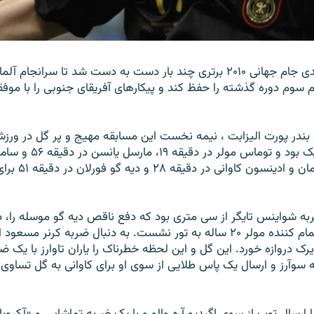
در مسابقه رده بندی جام جهانی ۲۰۱۰ برتری چند بار دست به دست شد تا سرانج
م سوم دوره گذشته را حفظ کند و پيکارهای آفريقای جنوبی را با موفق
د بندر پورت اليزابت ، نيمه نخست اين مسابقه مهيج و پر گل در ورز
ماندلا بی يک بر يک بود و توماس مول
دقيقه ۸۲ برای آلمان و 
ه شواينس تايگر از سی متری بود که دفع ناقص ديه گو موسله را، در
اروگوئه با ضربه تمام کننده مولر ۲۰ ساله به تور نشست. به دنبال ضربه کرن
يرک دروازه خورد. اين گل و اين لحظه خطرناک را ياران تاوارز با يک 
ه سوآرز و ارسال يک پاس طلايی از سوی او برای کاوانی به گل تساو