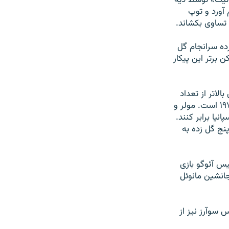
اتيک» توسط ديه
 آورد و توپ
 تساوی بکشاند.
ده سرانجام گل
 برتر اين پيکار
ن بالاتر از تعداد
گلهای اين تيم در جام جهانی ۱۹۹۰ و يک گل کمتر از کل گلهای اين تيم در جام جهانی ۱۹۷۰ است. مولر و
نيا برابر کنند.
نج گل زده به
يس آئوگو بازی
جانشين مانوئل
 سوآرز نيز از