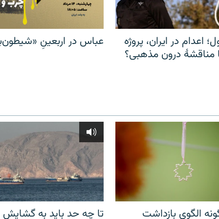
ل؛ اعدام در ایران، پروژه
عباس در اربعینِ «شیطون‌بل
مناقشهٔ درون مذهبی؟
نه الگوی بازداشت
تا چه حد باید به گشایش ت