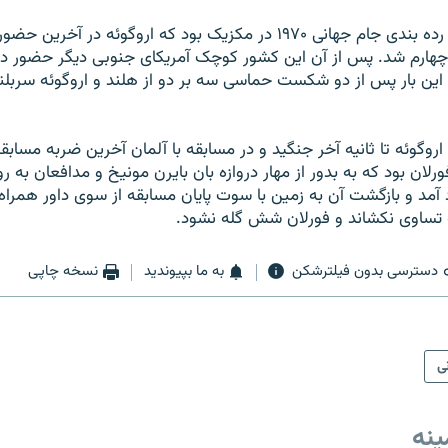
اين تکرار مسابقه رده بندی جام جهانی ۱۹۷۰ در مکزيک بود که اروگوئه د
هارم شد. پس از آن اين کشور کوچک آمريکای جنوبی ديگر حضور در
اين بار پس از دو شکست حماسی سه بر دو از هلند و اروگوئه سربلند
روگوئه تا ثانيه آخر جنگيد و در مسابقه با آلمان آخرين ضربه مسابقه
رلان بود که به بدور از مهار دروازه بان بايرن مونيخ و مدافعان به 
د آمد و بازگشت آن به زمين با سوت پايان مسابقه از سوی داور همراه 
 به تساوی نکشاند و فورلان شش گله نشود.
دسترسی بدون فیلترشکن
به ما بپیوندید
نسخه چاپی
نی
ینه