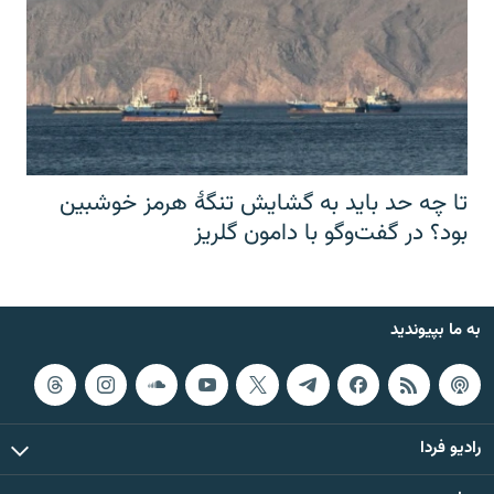
تا چه حد باید به گشایش تنگهٔ هرمز خوشبین
بود؟ در گفت‌وگو با دامون گلریز
به ما بپیوندید
رادیو فردا