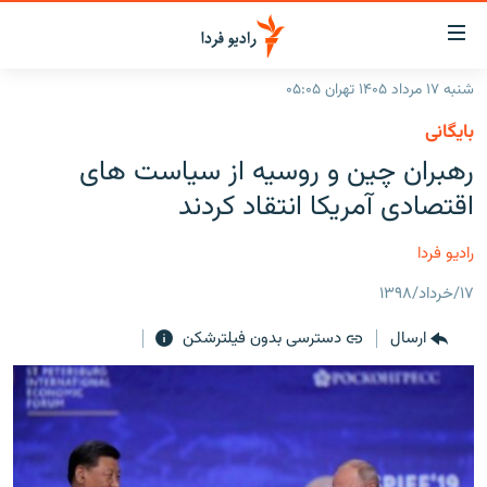
ینک‌های
ابلیت
سترسی
شنبه ۱۷ مرداد ۱۴۰۵ تهران ۰۵:۰۵
ازگشت
صفحه اصلی
بایگانی
ازگشت
ایران
رهبران چین و روسیه از سیاست های
ه
نوی
جهان
اقتصادی آمریکا انتقاد کردند
صلی
رادیو
فتن
رادیو فردا
ه
پادکست
انتخاب کنید و بشنوید
فحه
۱۷/خرداد/۱۳۹۸
چندرسانه‌ای
برنامه‌های رادیویی
ستجو
ارسال
دسترسی بدون فیلترشکن
زنان فردا
فرکانس‌ها
گزارش‌های تصویری
گزارش‌های ویدئویی
English
به ما بپیوندید