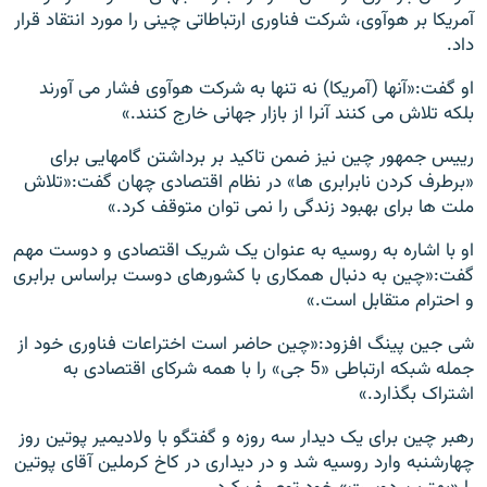
آمریکا بر هوآوی، شرکت فناوری ارتباطاتی چینی را مورد انتقاد قرار
داد.
او گفت:«آنها (آمریکا) نه تنها به شرکت هوآوی فشار می آورند
بلکه تلاش می کنند آنرا از بازار جهانی خارج کنند.»
رییس جمهور چین نیز ضمن تاکید بر برداشتن گامهایی برای
«برطرف کردن نابرابری ها» در نظام اقتصادی چهان گفت:«تلاش
ملت ها برای بهبود زندگی را نمی توان متوقف کرد.»
او با اشاره به روسیه به عنوان یک شریک اقتصادی و دوست مهم
گفت:«چین به دنبال همکاری با کشورهای دوست براساس برابری
و احترام متقابل است.»
شی جین پینگ افزود:«چین حاضر است اختراعات فناوری خود از
جمله شبکه ارتباطی «5 جی» را با همه شرکای اقتصادی به
اشتراک بگذارد.»
رهبر چین برای یک دیدار سه روزه و گفتگو با ولادیمیر پوتین روز
چهارشنبه وارد روسیه شد و در دیداری در کاخ کرملین آقای پوتین