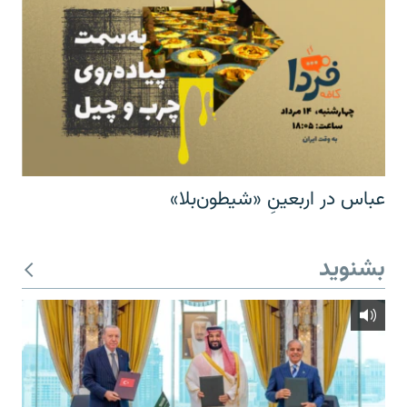
عباس در اربعینِ «شیطون‌بلا»
بشنوید