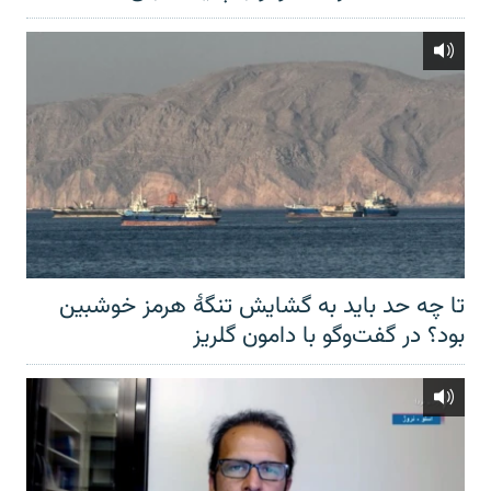
تا چه حد باید به گشایش تنگهٔ هرمز خوشبین
بود؟ در گفت‌وگو با دامون گلریز