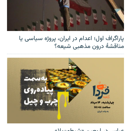
پاراگراف اول؛ اعدام در ایران، پروژه سیاسی یا
مناقشهٔ درون مذهبی شیعه؟
عباس در اربعینِ «شیطون‌بلا»