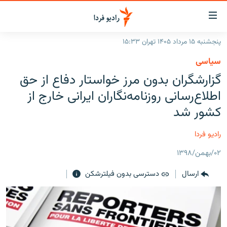
ینک‌های
ابلیت
سترسی
پنجشنبه ۱۵ مرداد ۱۴۰۵ تهران ۱۵:۳۳
ازگشت
صفحه اصلی
سیاسی
ازگشت
ایران
گزارشگران بدون مرز خواستار دفاع از حق
ه
نوی
جهان
اطلاع‌رسانی روزنامه‌نگاران ایرانی خارج از
صلی
رادیو
کشور شد‎
فتن
ه
پادکست
انتخاب کنید و بشنوید
رادیو فردا
فحه
چندرسانه‌ای
برنامه‌های رادیویی
ستجو
۰۲/بهمن/۱۳۹۸
زنان فردا
فرکانس‌ها
گزارش‌های تصویری
ارسال
دسترسی بدون فیلترشکن
گزارش‌های ویدئویی
English
به ما بپیوندید