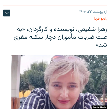
اردیبهشت ۲۲, ۱۴۰۳
رادیو فردا
زهرا شفیعی، نویسنده و کارگردان، «به
علت ضربات مأموران دچار سکته مغزی
شد»