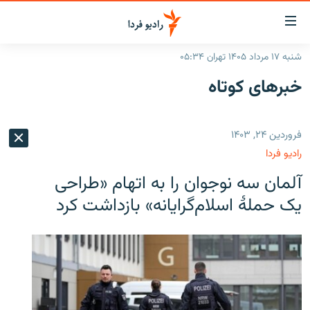
ینک‌های
ابلیت
سترسی
شنبه ۱۷ مرداد ۱۴۰۵ تهران ۰۵:۳۴
ازگشت
صفحه اصلی
خبرهای کوتاه
ازگشت
ایران
ه
نوی
جهان
فروردین ۲۴, ۱۴۰۳
صلی
رادیو
فتن
رادیو فردا
ه
پادکست
انتخاب کنید و بشنوید
آلمان سه نوجوان را به اتهام «طراحی
فحه
چندرسانه‌ای
برنامه‌های رادیویی
ستجو
یک حملهٔ اسلام‌گرایانه» بازداشت کرد
زنان فردا
فرکانس‌ها
گزارش‌های تصویری
گزارش‌های ویدئویی
English
به ما بپیوندید