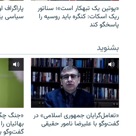
«پوتین یک تبهکار است»؛ سناتور
پاراگراف او
ریک اسکات: کنگره باید روسیه را
سیاسی یا 
پاسخگو کند
بشنوید
«تعامل‌گرایان جمهوری اسلامی» در
«جنگ چگو
گفت‌وگو با علیرضا نامور حقیقی
بهائیان را
گفت‌وگو با