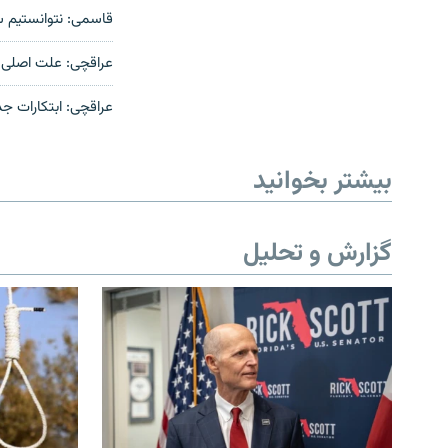
قاسمی:‌ نتوانستیم سا
عراقچی: علت اصلی ت
عراقچی: ابتکارات ج
بیشتر بخوانید
گزارش و تحلیل