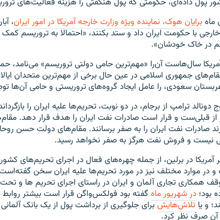
 پول داده‌ای، حکومتی که پول هنگفتی را هزینه فعالیت‌های تروری
برایان هوک، نماینده ویژه وزارت خارجه آمریکا در امور ایران
، آبا
رجی با حکومت ایران داد و ستد بکنند، «احتمالا به تروریسم کمک م
م در خاک خودشان».
مریکا سال‌هاست آن‌را «مهم‌ترین حامی دولتی تروریسم» می‌نامد، حم
مقام‌های جمهوری اسلامی در عین حال برخی از مهم‌ترین متحدان ایال
ربستان سعودی، را عامل ایجاد گروه‌های تروریستی و حامی آن‌ها تو
دونالد ترامپ از برجام، در دو نوبت، تحریم‌ها علیه ایران را بازگرداند.
 از قبلی‌ست و قرار است صادرات نفت ایران را هدف قرار دهد. مقام
ند صادرات نفت ایران را به صفر برسانند. مقام‌های دولت حسن روحان
 نیست و فروش نفت هرگز به صفر نخواهد رسید.
ر آمریکا در برلین، از جمله چهره‌های فعال در اجرای تحریم‌های ک
و در موارد مختلف نیز در مورد تحریم‌ها علیه ایران سخن گفته‌است؛ 
قف همکاری تجاری آلمان و ایران در راستای اجرای تحریم ها و تحت 
ه بود؛
در شهریور ماه
گفته بود فولکس‌واگن قرار است بیشتر روابط ت
د؛ و یا
تلاش‌هایش
برای جلوگیری از برداشت پول از یک بانک آلمانی 
ز آن صرف نظر کرد.