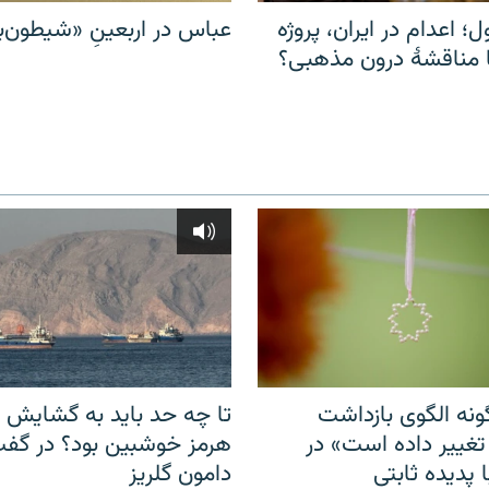
ل؛ اعدام در ایران، پروژه
عباس در اربعینِ «شیطون‌بل
مناقشهٔ درون مذهبی؟
نه الگوی بازداشت
تا چه حد باید به گشایش ت
 تغییر داده است» در
هرمز خوشبین بود؟ در گفت‌
 پدیده ثابتی
دامون گلریز