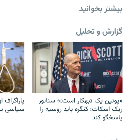
بیشتر بخوانید
گزارش و تحلیل
«پوتین یک تبهکار است»؛ سناتور
پاراگراف او
ریک اسکات: کنگره باید روسیه را
سیاسی یا 
پاسخگو کند