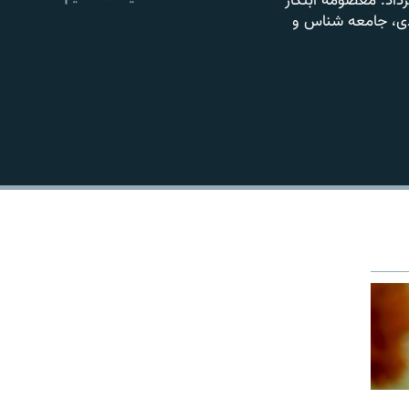
داد. معصومه ابتکار
EMBED
پیوندی، جامعه شناس و