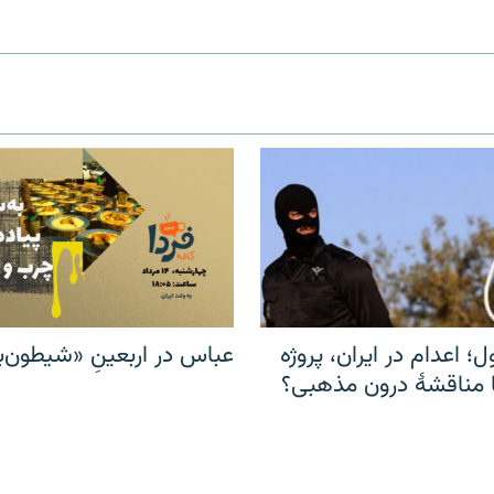
ل؛ اعدام در ایران، پروژه
عباس در اربعینِ «شیطون‌بل
مناقشهٔ درون مذهبی؟