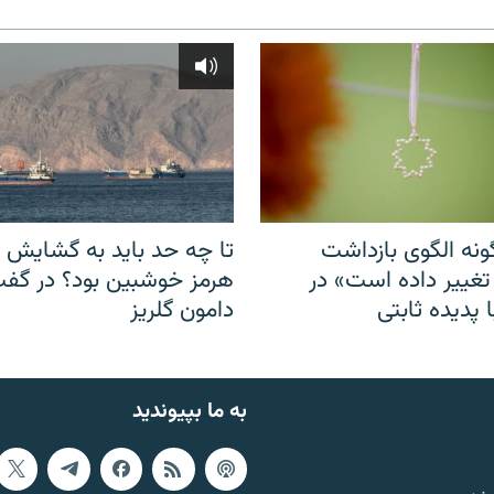
نه الگوی بازداشت
تا چه حد باید به گشایش ت
 تغییر داده است» در
هرمز خوشبین بود؟ در گفت‌
 پدیده ثابتی
دامون گلریز
به ما بپیوندید