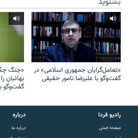
بشنوید
«تعامل‌گرایان جمهوری اسلامی» در
«جنگ چگو
گفت‌وگو با علیرضا نامور حقیقی
بهائیان را
گفت‌وگو با
English
رادیو فردا
درباره
به ما بپیوندید
صفحه اصلی
درباره ما