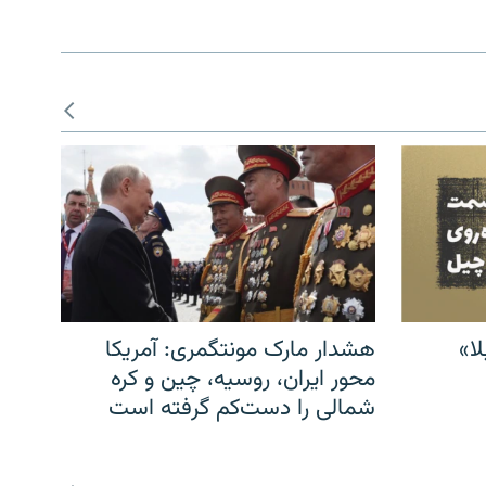
ا»
هشدار مارک مونتگمری: آمریکا
محور ایران، روسیه، چین و کره
شمالی را دست‌کم گرفته است