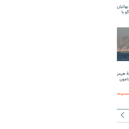
هائیان
و با
ٔ هرمز
دامون
مجموعه