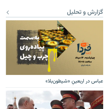
گزارش و تحلیل
عباس در اربعینِ «شیطون‌بلا»