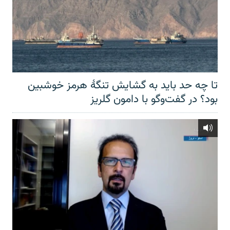
تا چه حد باید به گشایش تنگهٔ هرمز خوشبین
بود؟ در گفت‌وگو با دامون گلریز