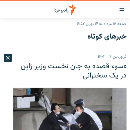
ینک‌های
ابلیت
سترسی
جمعه ۱۶ مرداد ۱۴۰۵ تهران ۱۱:۵۲
ازگشت
صفحه اصلی
خبرهای کوتاه
ازگشت
ایران
ه
نوی
جهان
فروردین ۲۶, ۱۴۰۲
صلی
رادیو
فتن
«سوء قصد» به جان نخست وزیر ژاپن
ه
پادکست
انتخاب کنید و بشنوید
در یک سخنرانی
فحه
چندرسانه‌ای
برنامه‌های رادیویی
ستجو
زنان فردا
فرکانس‌ها
گزارش‌های تصویری
گزارش‌های ویدئویی
English
به ما بپیوندید