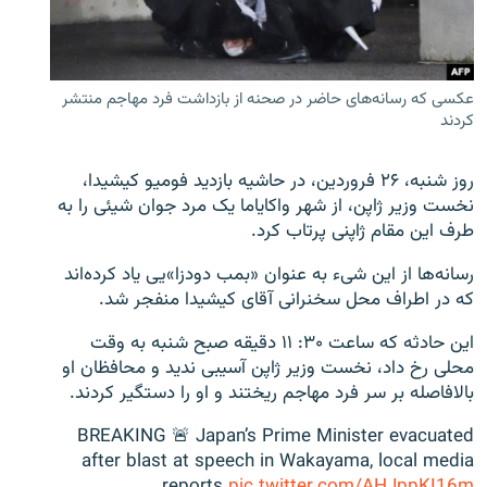
عکسی که رسانه‌های حاضر در صحنه از بازداشت فرد مهاجم منتشر
کردند
زبان‌های دیگر
روز شنبه، ۲۶ فروردین، در حاشیه بازدید فومیو کیشیدا،
نخست ‌وزیر ژاپن، از شهر واکایاما یک مرد جوان شیئی را به
طرف این مقام ژاپنی پرتاب کرد.
رسانه‌ها از این شی‌ء به عنوان «بمب دودزا»یی یاد کرده‌اند
که در اطراف محل سخنرانی آقای کیشیدا منفجر شد
.
این حادثه که ساعت ۳۰: ۱۱ دقیقه صبح شنبه به وقت
محلی رخ داد، نخست وزیر ژاپن آسیبی ندید و محافظان او
بالافاصله بر سر فرد مهاجم ریختند و او را دستگیر کردند.
BREAKING 🚨 Japan’s Prime Minister evacuated
after blast at speech in Wakayama, local media