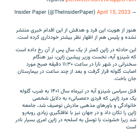
reports
pic.twitter.com/AHJppKI16m
April 15, 2023
— Insider Paper (@TheInsiderPaper)
هنوز از هویت این فرد و هدفش از این اقدام خبری منتشر
نشده و پلیس هم از اظهار نظر بیشتر خودداری کرده است
.
این حادثه در ژاپن کمتر از یک سال پس از آن رخ داده است
که شینزو آبه، نخست وزیر پیشین ژاپن، نیز هنگام
سخنرانی در شهر نارا در ساعت ۱۱:۳۰ دقیقه صبح مورد
اصابت گلوله قرار گرفت و بعد از چند ساعت در بیمارستان
جان باخت
.
قتل سیاسی شینزو آبه در تیرماه سال ۱۴۰۱ به ضرب گلوله
یک مرد ژاپنی که فردی «عصبانی» به دلایل شخصی
خانوادگی و باورهای مذهبی مادرش توصیف شد، جامعه
ژاپن را تکان داد و در جهان نیز با غافلگیری زیادی روبه‌رو
شد زیرا خشونت با توسل به اسلحه در ژاپن امری بسیار نادر
است