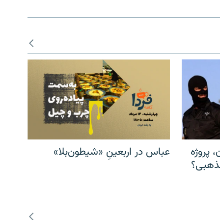
، پروژه
عباس در اربعینِ «شیطون‌بلا»
مذهبی؟