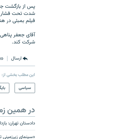
پس از بازگشت جعف
شدت تحت فشار قر
فیلم بمبئی در هن
آقای جعفر پناهی 
شرکت کند.
ارسال
این مطلب بخشی از:
سیاسی
بایگ
در همین زم
دادستان تهران: باز
«سینمای زیرزمینی تا