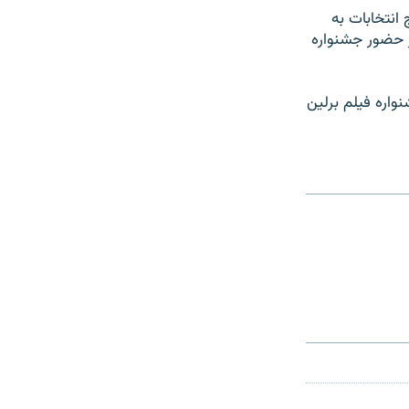
انتخابات به
 حضور جشنواره
واره فیلم برلین