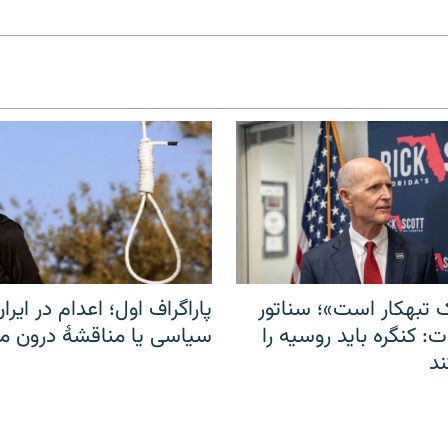
 تبهکار است»؛ سناتور
پاراگراف اول؛ اعدام در ایران
: کنگره باید روسیه را
سیاسی یا مناقشهٔ درون 
د