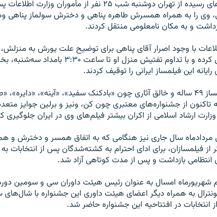
بر اساس گزارش‌های رسیده از تهران دوشنبه شب ۲۵ نفر از مأموران و
ازداشت و به مکان نامعلومی منتقل کردند.
لاعات با وجود اصرار آقای پناهی برای توضیح علت یورش به منزلش، ا
توضیحی خودداری کرده‌ و با تداوم تفتیش منزل او تا ساعت
یانه این فیلمساز ایرانی را توقیف کردند.
جعفر پناهی فیلمساز ۴۹ ساله و خالق آثاری چون «بادکنک سفید»، «آینه»، «دایره
تاکنون از جشنواره‌های معتبری چون کن، ونیز و برلین جوایز متعد
وزارت ارشاد اسلامی از اکران بیشتر فیلم‌های وی در ایران جلوگیری 
ل مردادماه سال جاری نیز هنگامی که به اتفاق همسر و دخترش و هم
از فیلمسازان، برای ادای احترام به کشته‌شدگان پس از انتخابات به
 انتظامی بازداشت و پس از مدت کوتاهی آزاد شد.
 شهریورماه امسال به عنوان رئیس هیئت داوران سی و سومین دوره
مونترال به همراه دیگر اعضای هیئت داوری این جشنواره با شال‌های 
 انتخابات در افتتاحیه این جشنواره حاضر شد.