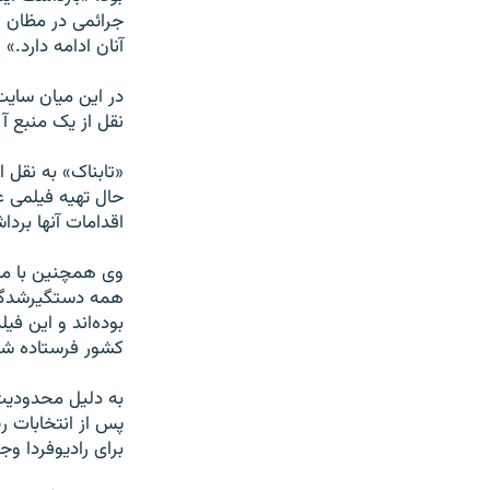
جرائمی در مظان ا
آنان ادامه دارد.»
در این میان سای
نقل از یک منبع آ
«تابناک» به نقل 
حال تهیه فیلمی عل
اقدامات آنها برد
وی همچنین با مته
همه دستگیرشدگان
بوده‌اند و این ف
کشور فرستاده شو
به دلیل محدودیت‌
پس از انتخابات ری
برای رادیوفردا وجو