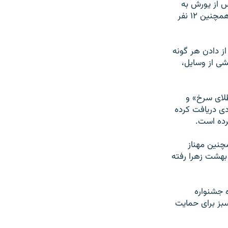
زارت اطلاعات پس از یورش به
منزل جعفر پناهی، وی را به همراه همسرش طاهره پناهی و دخترش سولماز پناهی وهمچنین ۱۲ نفر
ز دادن هر گونه
 ۳:۳۰ بامداد سه‌شنبه، بخشی از وسایل،
»، «طلای سرخ» و
دی دریافت کرده
کرده است.
چنین مهناز
 بهشت زهرا رفته
 جشنواره
سبز برای حمایت