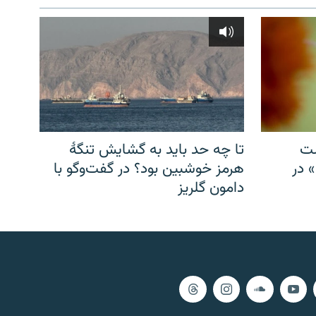
شت
تا چه حد باید به گشایش تنگهٔ
» در
هرمز خوشبین بود؟ در گفت‌وگو با
دامون گلریز