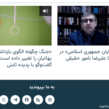
ایان جمهوری اسلامی» در
«جنگ چگونه الگوی بازدا
ا علیرضا نامور حقیقی
بهائیان را تغییر داده است
گفت‌وگو با پدیده ثابتی
به ما بپیوندید
بشنوید