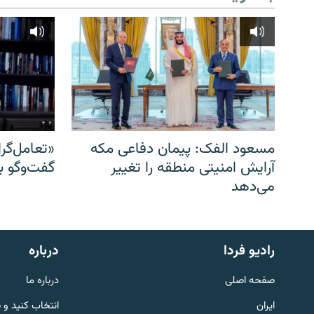
مسعود الفک: پیمان دفاعی مکه
«تعامل‌گر
آرایش امنیتی منطقه را تغییر
گفت‌وگو ب
می‌دهد
English
رادیو فردا
درباره
به ما بپیوندید
صفحه اصلی
درباره ما
ایران
انتخاب کنید و 