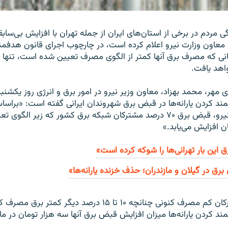
گى مردم در برخى از استان‌هاى ایران از جمله تهران با افزایش بى‌سابق
 معاون وزارت نیرو اعلام کرده است، در چارچوب اجراى قانون هدفمند 
ى که مصرف برق آنها کمتر از الگوى مصرف تعیین شده است، تنها چه
اهد یافت.
 مهر، محمد بهزاد، معاون وزیر نیرو در امور برق و انرژى روز یکشنبه 
ند کردن یارانه‌ها در قبض برق شهروندان ایرانى گفته است: «براس
محاسبات وزارت نیرو، قبض برق ۷۰ درصد مشترکان شبکه برق کشور که زیر
این بار تهرانى‌ها را شوکه کرده است»
برق در گیلان و مازندران؛ حذف خزنده یارانه‌ها»
به گفته وى مشترکان کم مصرف کنونى چنانچه ۱۰ تا ۱۵ درصد دیگر
ند کردن یارانه‌ها میزان افزایش قبض برق آنها سه هزار تومان در ما