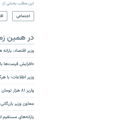
این مطلب بخشی از:
اجتماعی
اق
در همین زم
وزير اقتصاد: يارانه 
«افزایش قیمت‌ها با
وزير اطلاعات: با هر
واریز ۸۱ هزار تومان «یارانه غیرقابل برداشت» در سه استان کشور از روز سه‌شنبه
معاون وزیر بازرگانی:
یارانه‌های مستقیم از «۲۷ مهر» به حساب شهروندان ایرانی واریز خ