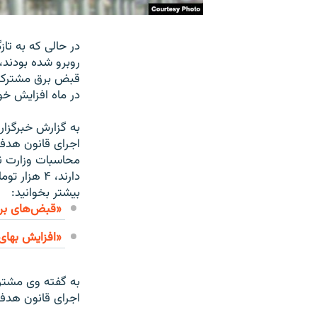
در حالى که به تاز
روبرو شده بودند،
قبض برق مشترکان
در ماه افزایش خو
به گزارش خبرگزارى
اجراى قانون هدفم
دارند، ۴ هزار تومان افزایش مى‌یابد.»
بیشتر بخوانید:
«قبض‌هاى برق 
«افزایش بهای 
اجراى قانون هدفم