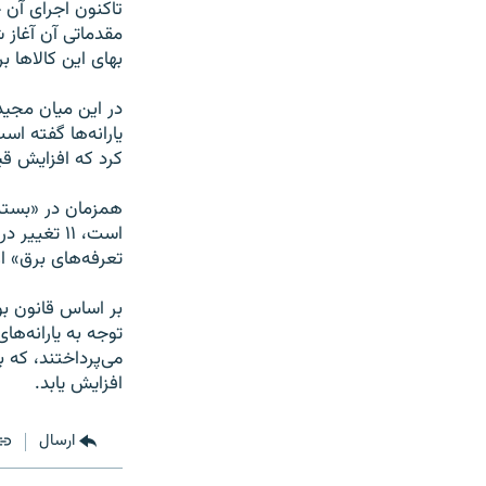
تاکنون اجراى آن چ
مقدماتی آن آغاز 
بهاى این کالاها 
در این میان مجید 
یارانه‌ها گفته ا
کرد که افزایش قیم
همزمان در «بسته
است، ۱۱ ت
تعرفه‌هاى برق» 
مى‌پرداختند، که 
افزایش یابد.
ارسال