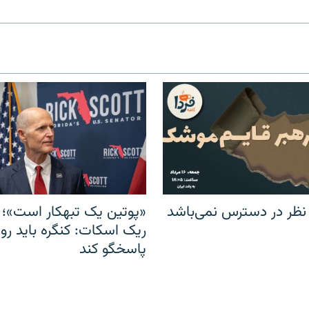
 نظر در دسترس نمی‌باشد
«پوتین یک تبهکار است»؛ 
ریک اسکات: کنگره باید روس
پاسخگو کند