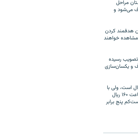
ستان مراحل
ف مى‌شود و
نون هدفمند کردن
د مشاهده خواهند
 تصویب رسیده
اف و یکسان‌سازى
 بودجه سال ۱۳۸۹، قیمت تمام شده هر کیلو وات برق در ایران ۸۳۲ ریال است، ولى با
توجه به یارانه‌هاى پرداختى از سوى دولت، مشترکان برق در ایران براى هر کیلو وات ساعت ۱۶۰ ریال
ت‌کم پنج برابر