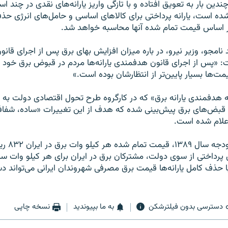
ندین بار به تعویق افتاده و با تازگی واریز یارانه‌های نقدی در چند ا
شده است، یارانه پرداختى براى کالاهاى اساسى و حامل‌هاى انرژى حذ
بر اساس قیمت تمام شده آنها محاسبه خواهد شد.
نامجو، وزیر نیرو،‌ در باره میزان افزایش بهاى برق پس از اجراى قا
ست: «پس از اجراى قانون هدفمندى یارانه‌ها مردم در قبوض برق خو
ت‌ها بسیار پایین‌تر از انتظارشان بوده است.»
 هدفمندى یارانه برق» که در کارگروه طرح تحول اقتصادى دولت به
غییر در قبض‌هاى برق پیش‌بینى شده که هدف از این تغییرات «ساده، شف
اعلام شده است.
بر اساس قانون
با حذف کامل یارانه‌ها قیمت برق مصرفى شهروندان ایرانى مى‌تواند دس
دسترسی بدون فیلترشکن
به ما بپیوندید
نسخه چاپی