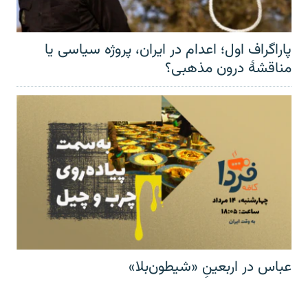
پاراگراف اول؛ اعدام در ایران، پروژه سیاسی یا
مناقشهٔ درون مذهبی؟
عباس در اربعینِ «شیطون‌بلا»